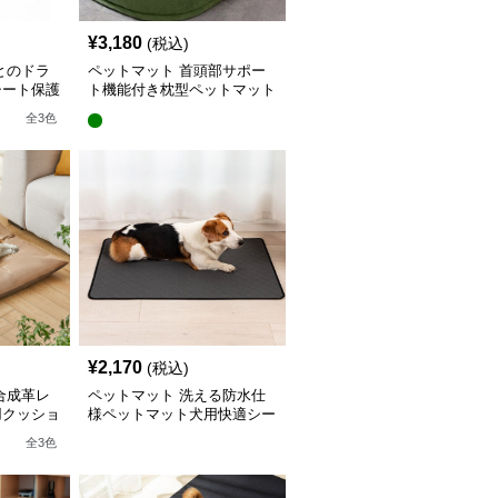
¥
3,180
(税込)
とのドラ
ペットマット 首頭部サポー
シート保護
ト機能付き枕型ペットマット
犬用
全
3
色
¥
2,170
(税込)
合成革レ
ペットマット 洗える防水仕
用クッショ
様ペットマット犬用快適シー
ト
全
3
色