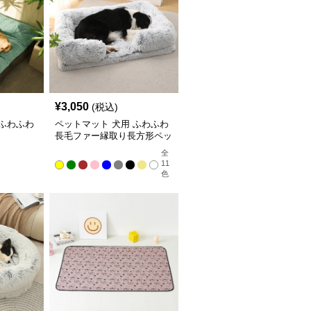
¥
3,050
(税込)
 ふわふわ
ペットマット 犬用 ふわふわ
ト
長毛ファー縁取り長方形ペッ
トマット
全
11
色