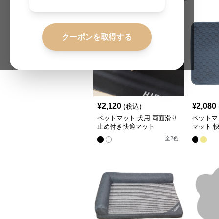
クーポンを取得する
¥
2,120
¥
2,080
(税込)
ペットマット 犬用 両面滑り
ペットマ
止め付き快適マット
マット 
全
2
色