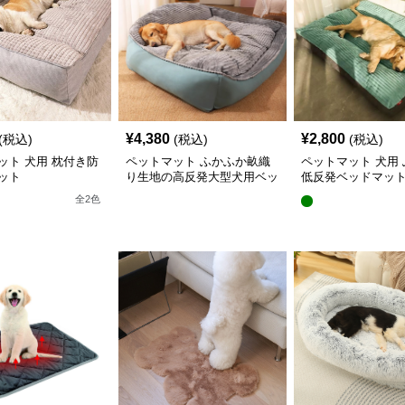
¥
4,380
¥
2,800
(税込)
(税込)
(税込)
ット 犬用 枕付き防
ペットマット ふかふか畝織
ペットマット 犬用
ット
り生地の高反発大型犬用ベッ
低反発ベッドマッ
ドマット
全
2
色