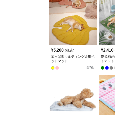
¥
5,200
¥
2,410
(税込)
葉っぱ型キルティング犬用ペ
愛犬柄が
ットマット
トマット
全
2
色