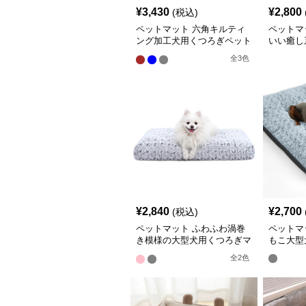
¥
3,430
¥
2,800
(税込)
ペットマット 六角キルティ
ペットマ
ング加工犬用くつろぎペット
いい癒し
マット
全
3
色
¥
2,840
¥
2,700
(税込)
ペットマット ふわふわ渦巻
ペットマ
き模様の大型犬用くつろぎマ
もこ大型
ット
全
2
色