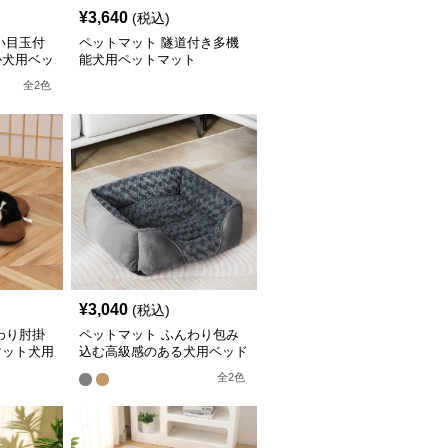
¥
3,640
(税込)
い目玉付
ペットマット 隧道付き多機
か犬用ベッ
能犬用ペットマット
全
2
色
¥
3,040
(税込)
わり肘掛
ペットマット ふんわり包み
マット犬用
込む高級感のある犬用ベッド
マット
全
2
色