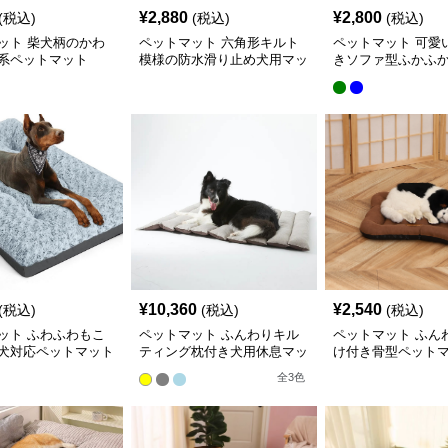
¥
2,880
¥
2,800
(税込)
(税込)
(税込)
ット 柴犬柄のかわ
ペットマット 六角形キルト
ペットマット 可愛
系ペットマット
模様の防水滑り止め犬用マッ
きソファ型ふかふ
ト
ド
¥
10,360
¥
2,540
(税込)
(税込)
(税込)
ット ふわふわもこ
ペットマット ふんわりキル
ペットマット ふん
犬対応ペットマット
ティング枕付き犬用休息マッ
け付き骨型ペット
ト
全
3
色