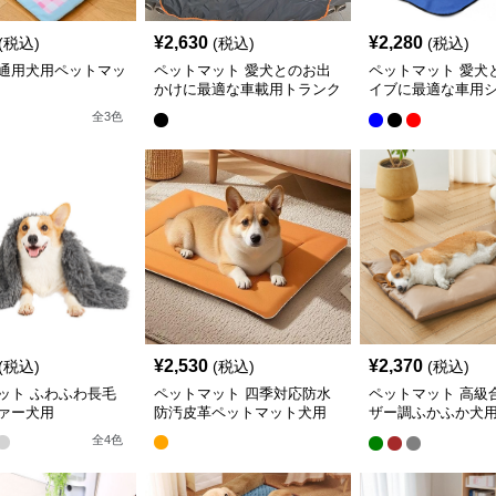
¥
2,630
¥
2,280
(税込)
(税込)
(税込)
通用犬用ペットマッ
ペットマット 愛犬とのお出
ペットマット 愛犬
かけに最適な車載用トランク
イブに最適な車用
マット
マット
全
3
色
¥
2,530
¥
2,370
(税込)
(税込)
(税込)
ット ふわふわ長毛
ペットマット 四季対応防水
ペットマット 高級
ァー犬用
防汚皮革ペットマット犬用
ザー調ふかふか犬
ンマット
全
4
色