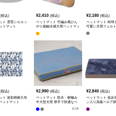
¥
2,410
¥
2,180
(税込)
(税込)
(税込)
ット 雲型シルエッ
ペットマット 竹編み風ひん
ペットマット 肉球
ットマット
やり接触冷感犬用ペットマッ
可愛い犬用フェル
ト
¥
2,990
¥
2,840
(税込)
(税込)
(税込)
ット 迷彩柄耐久性
ペットマット 防水・耐噛み
ペットマット 低反
ペットマット
中大型犬用 厚手で快適なペ
ン入り高級ベロア
ットマット
ット
全
2
色