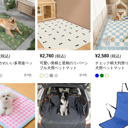
¥
2,760
¥
2,580
(税込)
(税込)
(税込)
かわいい多用途ペッ
可愛い骨柄と星柄のリバーシ
チェック柄大判滑
ブル犬用ペットマット
犬用ペットマット
全
4
色
全
4
色