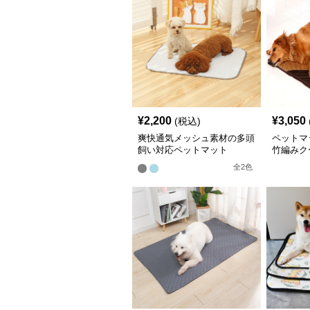
¥
2,200
¥
3,050
(税込)
爽快通気メッシュ素材の多頭
ペットマ
飼い対応ペットマット
竹編みク
用
全
2
色