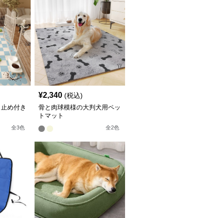
¥
2,340
(税込)
り止め付き
骨と肉球模様の大判犬用ペッ
トマット
全
3
色
全
2
色