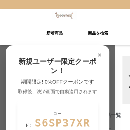
新着商品
商品を検索
Mofuhug TOP
›
犬用の一覧
×
新規ユーザー限定クーポ
ン！
期間限定! 0%OFFクーポンです
取得後、決済画面で自動適用されます
コー
犬用 ペットマット 商品一覧
S6SP37XR
ド:
261
件の商品が見つかりました