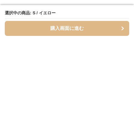
選択中の商品: S / イエロー
選択中の商品: S / イエロー
購入画面に進む
購入画面に進む
Mofuhug
について
会社概要