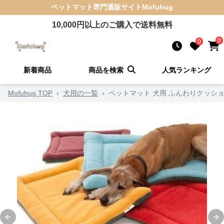
ペットマット
専門通販サイト
Mofuhug
10,000
円以上のご購入で送料無料
0
0
新着商品
商品を検索
人気ランキング
Mofuhug TOP
›
犬用の一覧
›
ペットマット 犬用 ふんわりクッシ
Previous slide
Ne