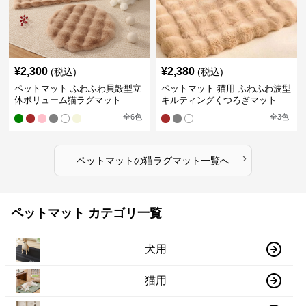
¥
2,300
¥
2,380
(税込)
(税込)
ペットマット ふわふわ貝殻型立
ペットマット 猫用 ふわふわ波型
体ボリューム猫ラグマット
キルティングくつろぎマット
全
6
色
全
3
色
›
ペットマット
の
猫ラグマット
一覧へ
ペットマット カテゴリ一覧
犬用
猫用