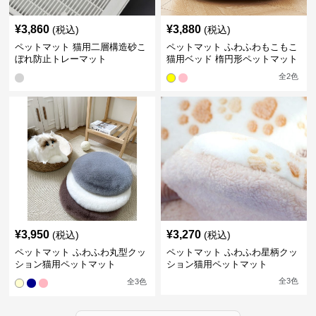
¥
3,860
¥
3,880
(税込)
(税込)
ペットマット 猫用二層構造砂こ
ペットマット ふわふわもこもこ
ぼれ防止トレーマット
猫用ベッド 楕円形ペットマット
全
2
色
¥
3,950
¥
3,270
(税込)
(税込)
ペットマット ふわふわ丸型クッ
ペットマット ふわふわ星柄クッ
ション猫用ペットマット
ション猫用ペットマット
全
3
色
全
3
色