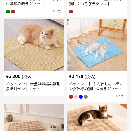
い草編み猫ラグマット
猫用くつろぎラグマット
全
2
色
¥
2,200
¥
2,470
(税込)
(税込)
ペットマット 天然剣麻編み猫用
ペットマット ふんわりキルティ
多機能ペットマット
ング仕様の猫用快適ラグマット
全
4
色