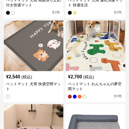
ペットマット 犬用 両面滑り止め
ペットマット 犬用 速乾消臭マッ
付き快適マット
ト 快適生活
全
2
色
全
2
色
¥
2,540
¥
2,700
(税込)
(税込)
ペットマット 犬用 快適空間マッ
ペットマット わんちゃんの夢空
ト
間マット
全
4
色