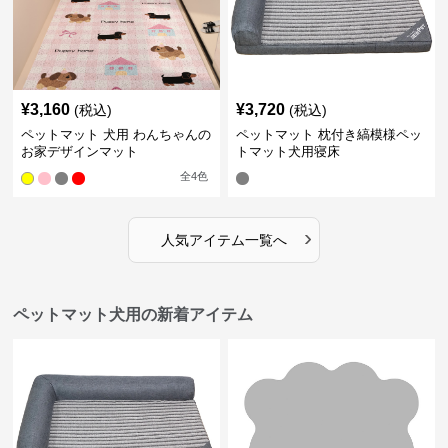
¥
3,160
¥
3,720
(税込)
(税込)
ペットマット 犬用 わんちゃんの
ペットマット 枕付き縞模様ペッ
お家デザインマット
トマット犬用寝床
全
4
色
›
人気アイテム一覧へ
ペットマット犬用の新着アイテム