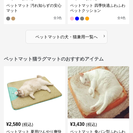
ペットマット 汚れ知らずの安心
ペットマット 四季快適ふわふわ
マット
ペットクッション
全
3
色
全
4
色
›
ペットマット
の
犬・猫兼用
一覧へ
ペットマット猫ラグマットのおすすめアイテム
¥
2,580
¥
3,430
(税込)
(税込)
ペットマット 夏用ひんやり爽快
ペットマット 食パン型ふわふわ