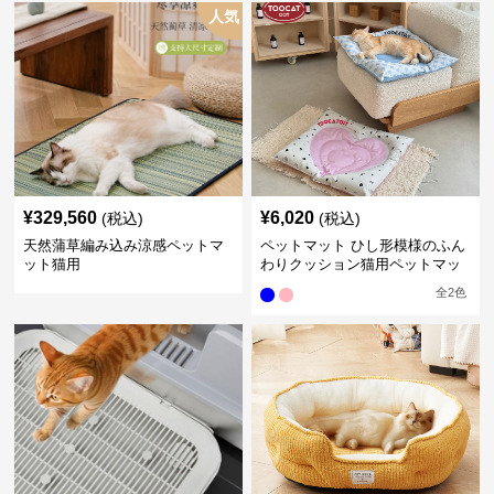
人気
¥
329,560
¥
6,020
(税込)
(税込)
天然蒲草編み込み涼感ペットマ
ペットマット ひし形模様のふん
ット猫用
わりクッション猫用ペットマッ
ト
全
2
色