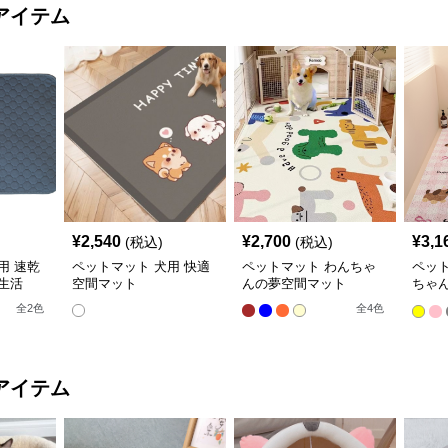
アイテム
¥
2,540
¥
2,700
¥
3,1
(税込)
(税込)
用 速乾
ペットマット 犬用 快適
ペットマット わんちゃ
ペット
生活
空間マット
んの夢空間マット
ちゃ
ット
全
2
色
全
4
色
アイテム