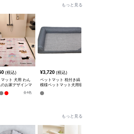
もっと見る
60
¥
3,720
¥
2,620
(税込)
(税込)
(税込)
マット 犬用 わん
ペットマット 枕付き縞
ペットマット 雲型シル
んのお家デザインマ
模様ペットマット犬用寝
エット犬用ペットマット
床
全
4
色
もっと見る