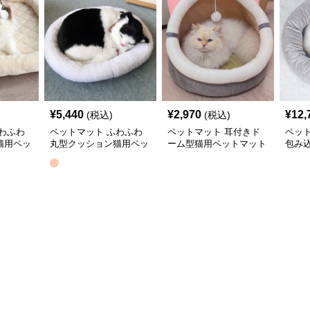
¥
5,440
¥
2,970
¥
12,
(税込)
(税込)
わふわ
ペットマット ふわふわ
ペットマット 耳付きド
ペッ
猫用ペッ
丸型クッション猫用ペッ
ーム型猫用ペットマット
包み
トマット
猫用