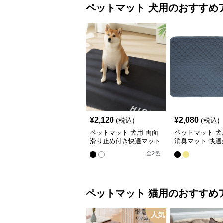
ペットマット
犬用
のおすすめ
¥
2,120
¥
2,080
(税込)
(税込)
ペットマット 犬用 両面
ペットマット 犬
滑り止め付き快適マット
消臭マット 快適
全
2
色
ペットマット
猫用
のおすすめ
人気