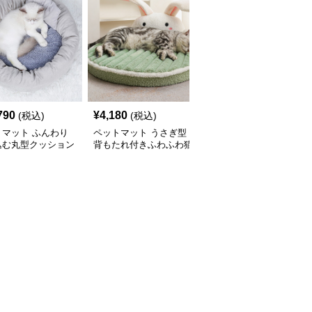
790
¥
4,180
¥
3,480
(税込)
(税込)
(税込)
トマット ふんわり
ペットマット うさぎ型
ペットマット 可愛いキ
込む丸型クッション
背もたれ付きふわふわ猫
ャラクター柄円形ペット
ベッド
用ペットマット
マット猫用