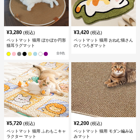
¥
3,280
¥
3,420
(税込)
(税込)
ペットマット 猫用 ぽかぽか円形
ペットマット 猫用 おねむ猫さん
猫耳ラグマット
のくつろぎマット
全
8
色
¥
5,720
¥
2,200
(税込)
(税込)
ペットマット 猫用 ふわもこキャ
ペットマット 猫用 モダン編み込
ラクター マット
みマット