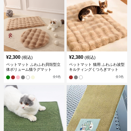
¥
2,300
¥
2,380
(税込)
(税込)
ペットマット ふわふわ貝殻型立
ペットマット 猫用 ふわふわ波型
体ボリューム猫ラグマット
キルティングくつろぎマット
全
6
色
全
3
色