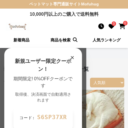
ペットマット
専門通販サイト
Mofuhug
10,000
円以上のご購入で送料無料
0
0
新着商品
商品を検索
人気ランキング
Mofuhug TOP
›
猫ラグマットの一覧
×
新規ユーザー限定クーポ
猫ラグマット ペットマット 商品一覧
ン！
期間限定! 0%OFFクーポンで
74
件の商品が見つかりました
す
取得後、決済画面で自動適用さ
れます
S6SP37XR
コード: