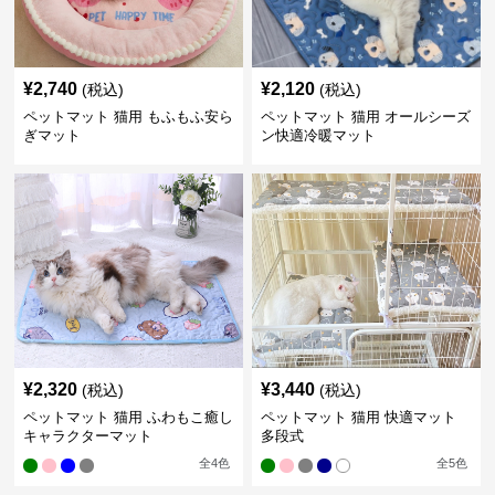
¥
2,740
¥
2,120
(税込)
(税込)
ペットマット 猫用 もふもふ安ら
ペットマット 猫用 オールシーズ
ぎマット
ン快適冷暖マット
¥
2,320
¥
3,440
(税込)
(税込)
ペットマット 猫用 ふわもこ癒し
ペットマット 猫用 快適マット
キャラクターマット
多段式
全
4
色
全
5
色