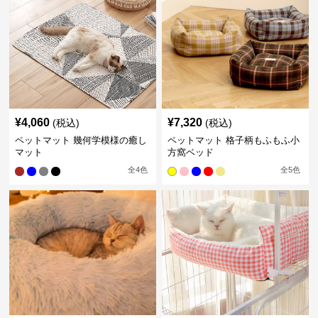
¥
4,060
¥
7,320
(税込)
(税込)
ペットマット 幾何学模様の癒し
ペットマット 格子柄もふもふ小
マット
方窩ベッド
全
4
色
全
5
色