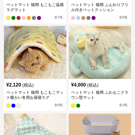
ペットマット 猫用 もこもこ温感
ペットマット 猫用 ふんわりフリ
ラグマット
ル付きペットクッション
全
7
色
全
5
色
¥
2,120
¥
4,000
(税込)
(税込)
ペットマット 猫用 もこもこマッ
ペットマット 猫用 ふわもこクラ
ト暖かい冬用お昼寝ラグ
ウン型マット
全
6
色
全
2
色