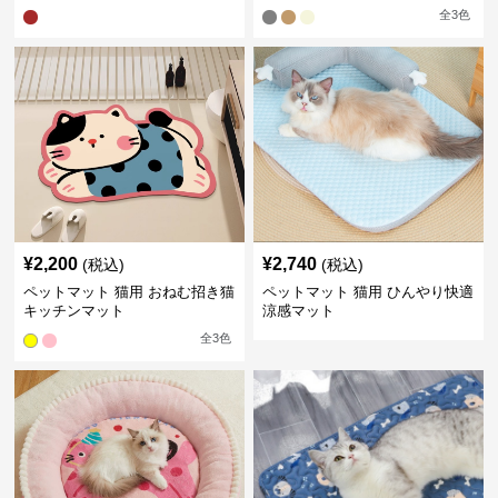
全
3
色
¥
2,200
¥
2,740
(税込)
(税込)
ペットマット 猫用 おねむ招き猫
ペットマット 猫用 ひんやり快適
キッチンマット
涼感マット
全
3
色