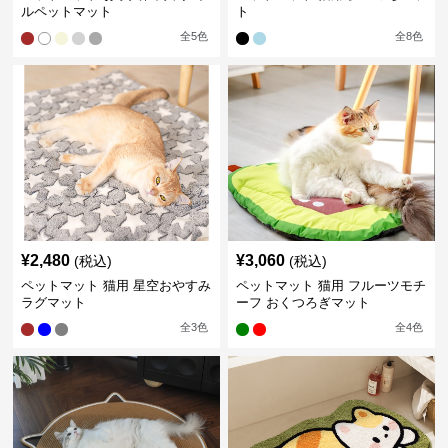
ルペットマット
ト
全
5
色
全
8
色
¥
2,480
¥
3,060
(税込)
(税込)
ペットマット 猫用 星空おやすみ
ペットマット 猫用 フルーツモチ
ラグマット
ーフ おくつろぎマット
全
3
色
全
4
色