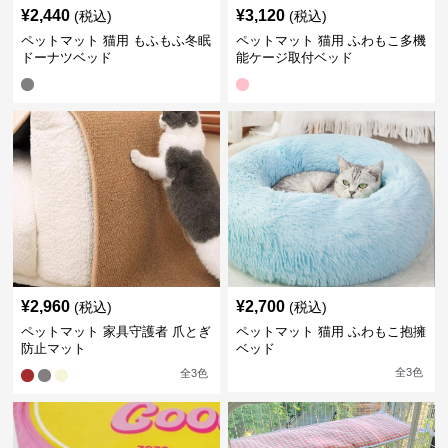
¥
2,440
¥
3,120
(税込)
(税込)
ペットマット 猫用 もふもふ冬眠
ペットマット 猫用 ふわもこ多機
ドーナツベッド
能ケージ取付ベッド
¥
2,960
¥
2,700
(税込)
(税込)
ペットマット 家具守護者 爪とぎ
ペットマット 猫用 ふわもこ抱擁
防止マット
ベッド
全
3
色
全
3
色