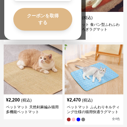
クーポンを取得
¥
2,580
¥
3,430
(税込)
(税込)
する
ペットマット 夏用ひんやり爽快
ペットマット 食パン型ふわふわ
い草編み猫ラグマット
猫用くつろぎラグマット
全
2
色
¥
2,200
¥
2,470
(税込)
(税込)
ペットマット 天然剣麻編み猫用
ペットマット ふんわりキルティ
多機能ペットマット
ング仕様の猫用快適ラグマット
全
4
色