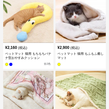
¥
2,160
¥
2,900
(税込)
(税込)
ペットマット 猫用 もちもちバナ
ペットマット 猫用 もふもふ癒し
ナ型おやすみクッション
マット
全
2
色