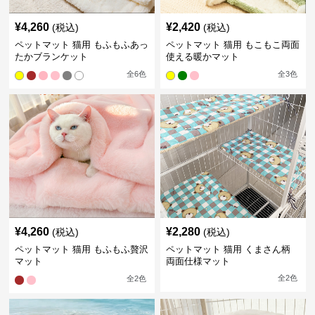
¥
4,260
¥
2,420
(税込)
(税込)
ペットマット 猫用 もふもふあっ
ペットマット 猫用 もこもこ両面
たかブランケット
使える暖かマット
全
6
色
全
3
色
¥
4,260
¥
2,280
(税込)
(税込)
ペットマット 猫用 もふもふ贅沢
ペットマット 猫用 くまさん柄
マット
両面仕様マット
全
2
色
全
2
色