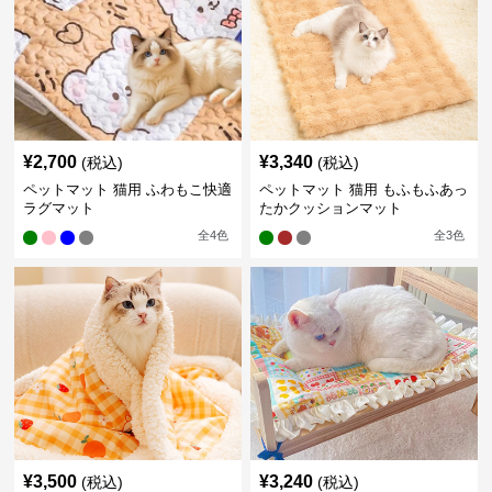
¥
2,700
¥
3,340
(税込)
(税込)
ペットマット 猫用 ふわもこ快適
ペットマット 猫用 もふもふあっ
ラグマット
たかクッションマット
全
4
色
全
3
色
¥
3,500
¥
3,240
(税込)
(税込)