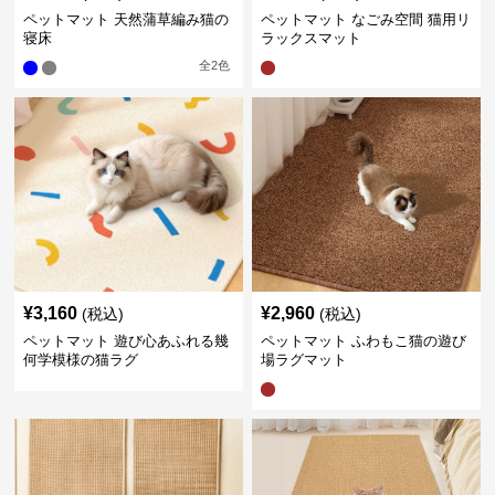
ペットマット 天然蒲草編み猫の
ペットマット なごみ空間 猫用リ
寝床
ラックスマット
全
2
色
¥
3,160
¥
2,960
(税込)
(税込)
ペットマット 遊び心あふれる幾
ペットマット ふわもこ猫の遊び
何学模様の猫ラグ
場ラグマット