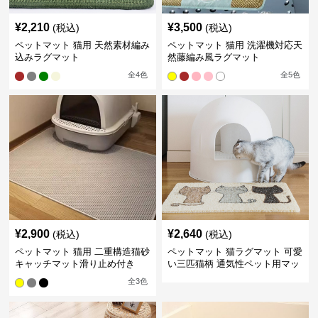
¥
2,210
¥
3,500
(税込)
(税込)
ペットマット 猫用 天然素材編み
ペットマット 猫用 洗濯機対応天
込みラグマット
然藤編み風ラグマット
全
4
色
全
5
色
¥
2,900
¥
2,640
(税込)
(税込)
ペットマット 猫用 二重構造猫砂
ペットマット 猫ラグマット 可愛
キャッチマット滑り止め付き
い三匹猫柄 通気性ペット用マッ
ト
全
3
色