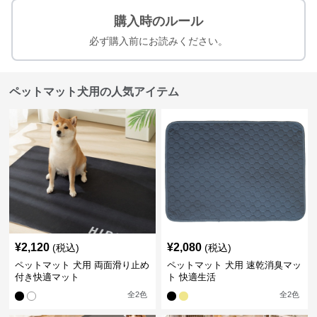
購入時のルール
必ず購入前にお読みください。
ペットマット犬用の人気アイテム
¥
2,120
¥
2,080
(税込)
(税込)
ペットマット 犬用 両面滑り止め
ペットマット 犬用 速乾消臭マッ
付き快適マット
ト 快適生活
全
2
色
全
2
色