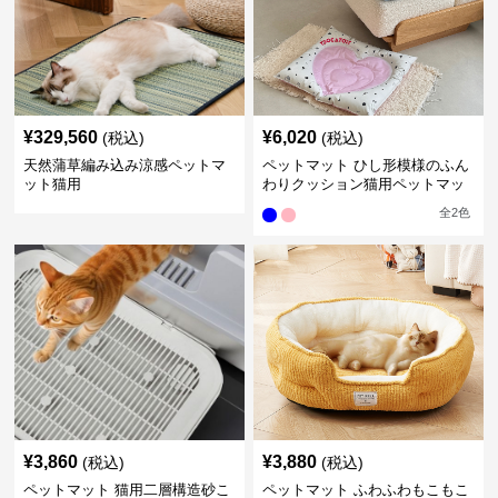
¥
329,560
¥
6,020
(税込)
(税込)
天然蒲草編み込み涼感ペットマ
ペットマット ひし形模様のふん
ット猫用
わりクッション猫用ペットマッ
ト
全
2
色
¥
3,860
¥
3,880
(税込)
(税込)
ペットマット 猫用二層構造砂こ
ペットマット ふわふわもこもこ