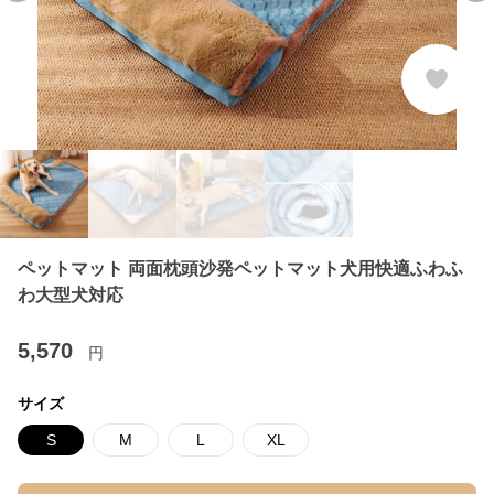
ペットマット 両面枕頭沙発ペットマット犬用快適ふわふ
わ大型犬対応
5,570
円
サイズ
S
M
L
XL