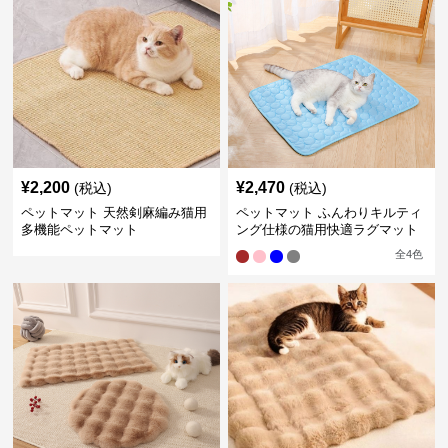
¥
2,200
¥
2,470
(税込)
(税込)
ペットマット 天然剣麻編み猫用
ペットマット ふんわりキルティ
多機能ペットマット
ング仕様の猫用快適ラグマット
全
4
色