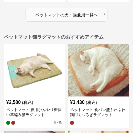
›
ペットマット
の
犬・猫兼用
一覧へ
ペットマット猫ラグマットのおすすめアイテム
¥
2,580
¥
3,430
(税込)
(税込)
ペットマット 夏用ひんやり爽快
ペットマット 食パン型ふわふわ
い草編み猫ラグマット
猫用くつろぎラグマット
全
2
色