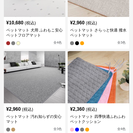
¥
10,680
¥
2,960
(税込)
(税込)
ペットマット 犬用 ふわもこ安心
ペットマット さらっと快適 撥水
ペットフロアマット
ペットマット
全
4
色
全
3
色
¥
2,960
¥
2,360
(税込)
(税込)
ペットマット 汚れ知らずの安心
ペットマット 四季快適ふわふわ
マット
ペットクッション
全
3
色
全
4
色