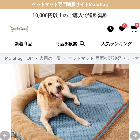
ペットマット
専門通販サイト
Mofuhug
10,000
円以上のご購入で送料無料
0
0
新着商品
商品を検索
人気ランキング
Mofuhug TOP
›
犬用の一覧
›
ペットマット 両面枕頭沙発ペット
Previous slide
Ne