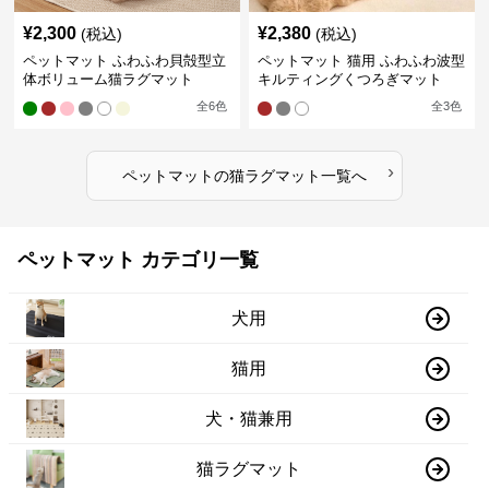
¥
2,300
¥
2,380
(税込)
(税込)
ペットマット ふわふわ貝殻型立
ペットマット 猫用 ふわふわ波型
体ボリューム猫ラグマット
キルティングくつろぎマット
全
6
色
全
3
色
›
ペットマット
の
猫ラグマット
一覧へ
ペットマット カテゴリ一覧
犬用
猫用
犬・猫兼用
猫ラグマット