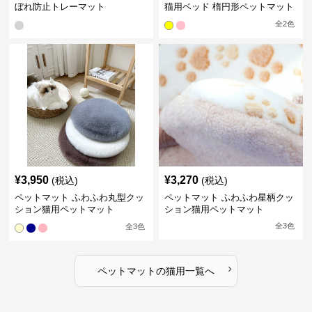
ぼれ防止トレーマット
猫用ベッド 楕円形ペットマット
全
2
色
¥
3,950
¥
3,270
(税込)
(税込)
ペットマット ふわふわ丸型クッ
ペットマット ふわふわ星柄クッ
ション猫用ペットマット
ション猫用ペットマット
全
3
色
全
3
色
›
ペットマット
の
猫用
一覧へ