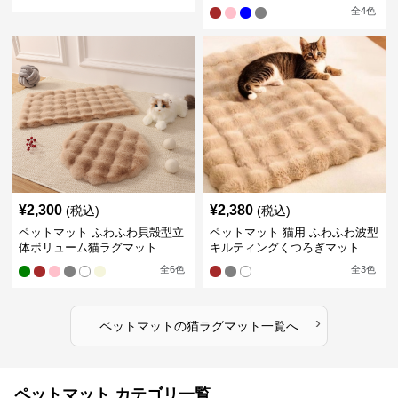
全
4
色
¥
2,300
¥
2,380
(税込)
(税込)
ペットマット ふわふわ貝殻型立
ペットマット 猫用 ふわふわ波型
体ボリューム猫ラグマット
キルティングくつろぎマット
全
6
色
全
3
色
›
ペットマット
の
猫ラグマット
一覧へ
ペットマット カテゴリ一覧