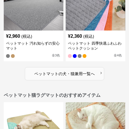
¥
2,960
¥
2,360
(税込)
(税込)
ペットマット 汚れ知らずの安心
ペットマット 四季快適ふわふわ
マット
ペットクッション
全
3
色
全
4
色
›
ペットマット
の
犬・猫兼用
一覧へ
ペットマット猫ラグマットのおすすめアイテム