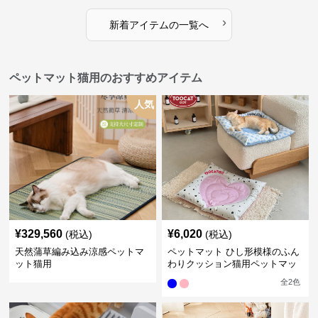
›
新着アイテムの一覧へ
ペットマット猫用のおすすめアイテム
人気
¥
329,560
¥
6,020
(税込)
(税込)
天然蒲草編み込み涼感ペットマ
ペットマット ひし形模様のふん
ット猫用
わりクッション猫用ペットマッ
ト
全
2
色