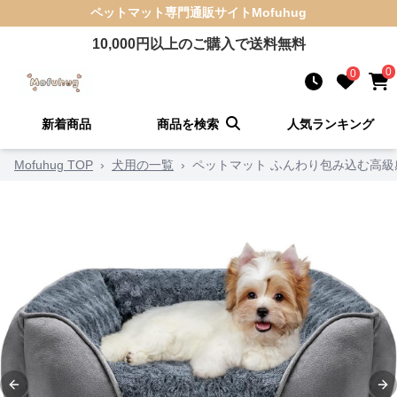
ペットマット
専門通販サイト
Mofuhug
10,000
円以上のご購入で送料無料
0
0
新着商品
商品を検索
人気ランキング
Mofuhug TOP
›
犬用の一覧
›
ペットマット ふんわり包み込む高
Previous slide
Ne