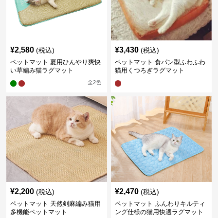
¥
2,580
¥
3,430
(税込)
(税込)
ペットマット 夏用ひんやり爽快
ペットマット 食パン型ふわふわ
い草編み猫ラグマット
猫用くつろぎラグマット
全
2
色
¥
2,200
¥
2,470
(税込)
(税込)
ペットマット 天然剣麻編み猫用
ペットマット ふんわりキルティ
多機能ペットマット
ング仕様の猫用快適ラグマット