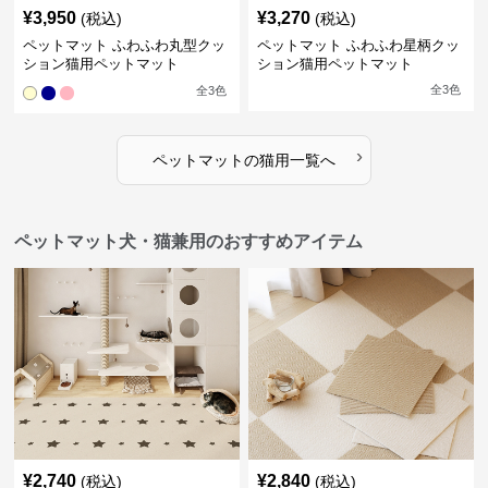
¥
3,950
¥
3,270
(税込)
(税込)
ペットマット ふわふわ丸型クッ
ペットマット ふわふわ星柄クッ
ション猫用ペットマット
ション猫用ペットマット
全
3
色
全
3
色
›
ペットマット
の
猫用
一覧へ
ペットマット犬・猫兼用のおすすめアイテム
¥
2,740
¥
2,840
(税込)
(税込)