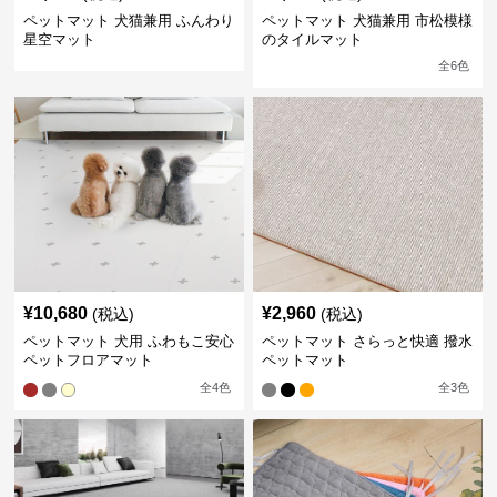
ペットマット 犬猫兼用 ふんわり
ペットマット 犬猫兼用 市松模様
星空マット
のタイルマット
全
6
色
¥
10,680
¥
2,960
(税込)
(税込)
ペットマット 犬用 ふわもこ安心
ペットマット さらっと快適 撥水
ペットフロアマット
ペットマット
全
4
色
全
3
色