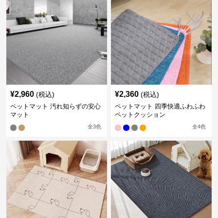
¥
2,960
¥
2,360
(税込)
(税込)
ペットマット 汚れ知らずの安心
ペットマット 四季快適ふわふわ
マット
ペットクッション
全
3
色
全
4
色