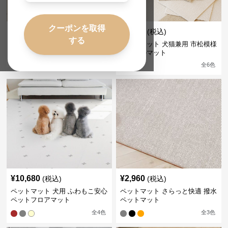
クーポンを取得
¥
2,740
¥
2,840
(税込)
(税込)
する
ペットマット 犬猫兼用 ふんわり
ペットマット 犬猫兼用 市松模様
星空マット
のタイルマット
全
6
色
¥
10,680
¥
2,960
(税込)
(税込)
ペットマット 犬用 ふわもこ安心
ペットマット さらっと快適 撥水
ペットフロアマット
ペットマット
全
4
色
全
3
色