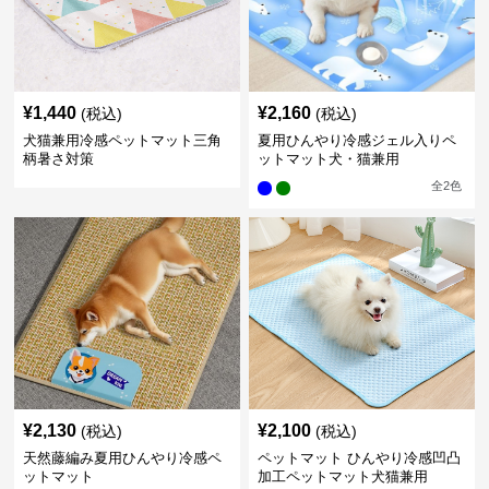
¥
1,440
¥
2,160
(税込)
(税込)
犬猫兼用冷感ペットマット三角
夏用ひんやり冷感ジェル入りペ
柄暑さ対策
ットマット犬・猫兼用
全
2
色
¥
2,130
¥
2,100
(税込)
(税込)
天然藤編み夏用ひんやり冷感ペ
ペットマット ひんやり冷感凹凸
ットマット
加工ペットマット犬猫兼用