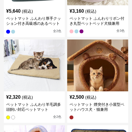
¥
5,640
¥
3,160
(税込)
(税込)
ペットマット ふんわり厚手クッ
ペットマット ふんわりリボン付
ション付き高級感のあるペット
き丸型ペットベッド犬猫兼用
マット
全
3
色
全
2
色
¥
2,320
¥
2,500
(税込)
(税込)
ペットマット ふんわり羊毛調多
ペットマット 煙突付き小屋型ペ
頭飼い対応ペットマット
ットハウス犬・猫兼用
全
2
色