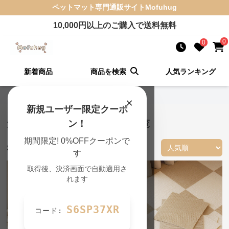
ペットマット
専門通販サイト
Mofuhug
10,000
円以上のご購入で送料無料
0
0
新着商品
商品を検索
人気ランキング
Mofuhug TOP
›
犬・猫兼用の一覧
×
新規ユーザー限定クーポ
犬・猫兼用 ペットマット 商品一覧
ン！
期間限定! 0%OFFクーポンで
299
件の商品が見つかりました
す
取得後、決済画面で自動適用さ
れます
S6SP37XR
コード: