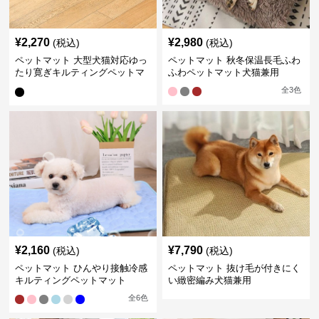
¥
2,270
¥
2,980
(税込)
(税込)
ペットマット 大型犬猫対応ゆっ
ペットマット 秋冬保温長毛ふわ
たり寛ぎキルティングペットマ
ふわペットマット犬猫兼用
ット
全
3
色
¥
2,160
¥
7,790
(税込)
(税込)
ペットマット ひんやり接触冷感
ペットマット 抜け毛が付きにく
キルティングペットマット
い緻密編み犬猫兼用
全
6
色