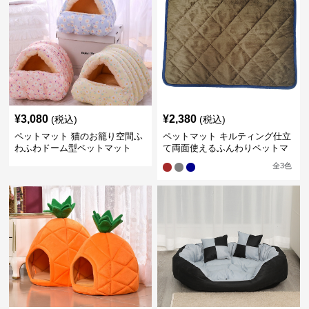
¥
3,080
¥
2,380
(税込)
(税込)
ペットマット 猫のお籠り空間ふ
ペットマット キルティング仕立
わふわドーム型ペットマット
て両面使えるふんわりペットマ
ット
全
3
色