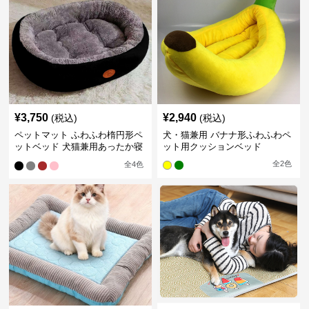
¥
3,750
¥
2,940
(税込)
(税込)
ペットマット ふわふわ楕円形ペ
犬・猫兼用 バナナ形ふわふわペ
ットベッド 犬猫兼用あったか寝
ット用クッションベッド
床
全
2
色
全
4
色