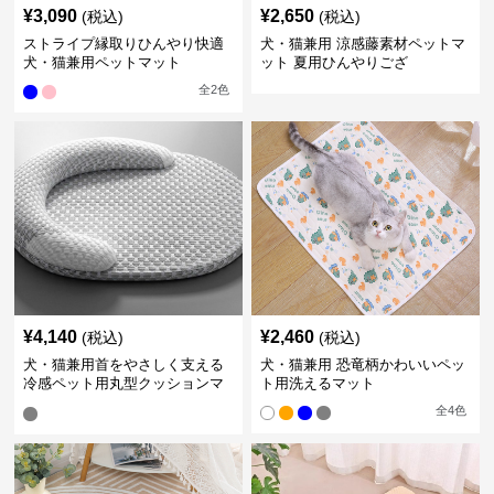
¥
3,090
¥
2,650
(税込)
(税込)
ストライプ縁取りひんやり快適
犬・猫兼用 涼感藤素材ペットマ
犬・猫兼用ペットマット
ット 夏用ひんやりござ
全
2
色
¥
4,140
¥
2,460
(税込)
(税込)
犬・猫兼用首をやさしく支える
犬・猫兼用 恐竜柄かわいいペッ
冷感ペット用丸型クッションマ
ト用洗えるマット
ット
全
4
色