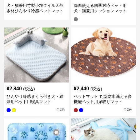
犬・猫兼用竹製小粒タイル天然
両面使える四季対応ペット用
素材ひんやり冷感ペットマット
犬・猫兼用クッションマット
¥
2,840
¥
2,440
(税込)
(税込)
ひんやり冷感まくら付き犬・猫
ペットマット 丸型防水洗える多
兼用ペット用寝具マット
機能ペット用尿取りマット
全
2
色
全
2
色