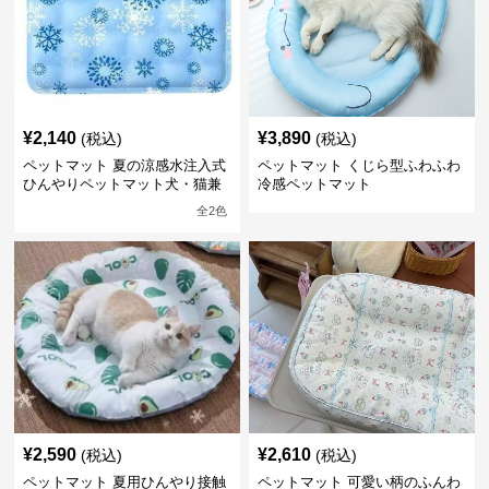
¥
2,140
¥
3,890
(税込)
(税込)
ペットマット 夏の涼感水注入式
ペットマット くじら型ふわふわ
ひんやりペットマット犬・猫兼
冷感ペットマット
用
全
2
色
¥
2,590
¥
2,610
(税込)
(税込)
ペットマット 夏用ひんやり接触
ペットマット 可愛い柄のふんわ