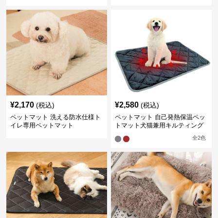
¥
2,170
¥
2,580
(税込)
(税込)
ペットマット 洗える防水仕様ト
ペットマット 自己発熱保温ペッ
イレ専用ペットマット
トマット犬猫兼用キルティング
仕様
全
2
色