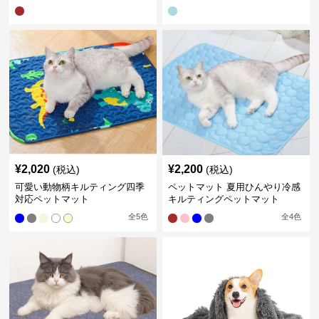
¥
2,020
¥
2,200
(税込)
(税込)
可愛い動物柄キルティング四季
ペットマット 夏用ひんやり冷感
対応ペットマット
キルティングペットマット
全
5
色
全
4
色