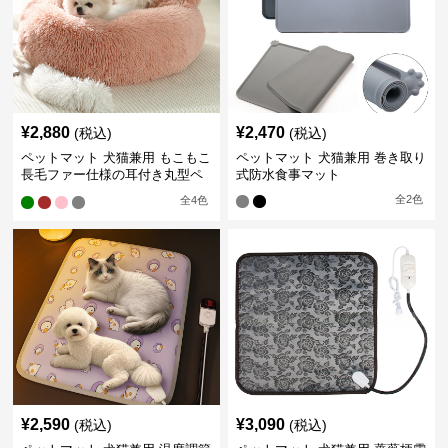
¥
2,880
¥
2,470
(税込)
(税込)
ペットマット 犬猫兼用 もこもこ
ペットマット 犬猫兼用 巻き取り
長毛ファー仕様の耳付き丸型ペ
式防水食事マット
ットマット
全
2
色
全
4
色
¥
2,590
¥
3,090
(税込)
(税込)