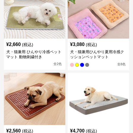
¥
2,660
¥
3,080
(税込)
(税込)
犬・猫兼用 ひんやり冷感ペット
犬・猫兼用ひんやり夏用冷感ク
マット 動物刺繍付き
ッションペットマット
全
2
色
全
8
色
¥
2,560
¥
4,700
(税込)
(税込)