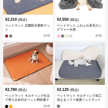
¥
2,310
¥
2,550
(税込)
(税込)
ペットマット 抗菌防水柔軟マッ
ペットマット ふわふわ長毛ロン
ト
グファー犬用
全
2
色
全
4
色
¥
2,790
¥
2,120
(税込)
(税込)
ペットマット キルティング仕立
ペットマット キルティング加工
て滑り止め付きペット用快適マ
洗えるソファ保護ペットマット
ット
全
2
色