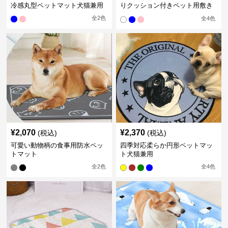
冷感丸型ペットマット犬猫兼用
りクッション付きペット用敷き
マット
全
2
色
全
4
色
¥
2,070
¥
2,370
(税込)
(税込)
可愛い動物柄の食事用防水ペッ
四季対応柔らか円形ペットマッ
トマット
ト犬猫兼用
全
2
色
全
4
色