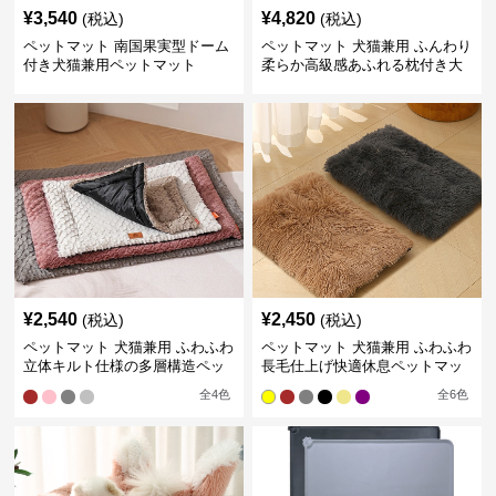
¥
3,540
¥
4,820
(税込)
(税込)
ペットマット 南国果実型ドーム
ペットマット 犬猫兼用 ふんわり
付き犬猫兼用ペットマット
柔らか高級感あふれる枕付き大
型ペットベッド
¥
2,540
¥
2,450
(税込)
(税込)
ペットマット 犬猫兼用 ふわふわ
ペットマット 犬猫兼用 ふわふわ
立体キルト仕様の多層構造ペッ
長毛仕上げ快適休息ペットマッ
トマット
ト
全
4
色
全
6
色