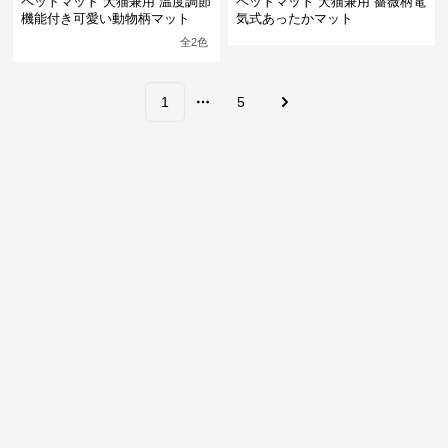
ペットマット 犬猫兼用 温度調節
ペットマット 犬猫兼用 薔薇柄電
機能付き可愛い動物柄マット
気式あったかマット
全
2
色
1
5
More pages