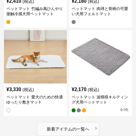
¥
2,410
¥
2,180
(税込)
(税込)
ペットマット 竹編み風ひんやり
ペットマット 肉球と骨柄の可愛
接触冷感犬用ペットマット
い犬用フェルトマット
¥
3,330
¥
2,170
(税込)
(税込)
ペットマット 愛犬のための快適
ペットマット 波模様キルティン
ゆったり敷きマット
グ犬用ペットマット
全
3
色
›
新着アイテムの一覧へ