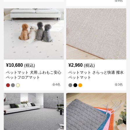
全
6
色
¥
10,680
¥
2,960
(税込)
(税込)
ペットマット 犬用 ふわもこ安心
ペットマット さらっと快適 撥水
ペットフロアマット
ペットマット
全
4
色
全
3
色