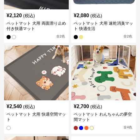
¥
2,120
¥
2,080
(税込)
(税込)
ペットマット 犬用 両面滑り止め
ペットマット 犬用 速乾消臭マッ
付き快適マット
ト 快適生活
全
2
色
全
2
色
¥
2,540
¥
2,700
(税込)
(税込)
ペットマット 犬用 快適空間マッ
ペットマット わんちゃんの夢空
ト
間マット
全
4
色