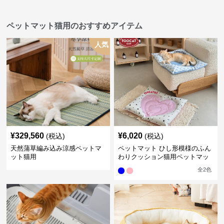
ペットマット猫用のおすすめアイテム
人気
¥
329,560
¥
6,020
(税込)
(税込)
天然蒲草編み込み涼感ペットマ
ペットマット ひし形模様のふん
ット猫用
わりクッション猫用ペットマッ
ト
全
2
色