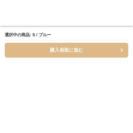
選択中の商品: S / ブルー
選択中の商品: S / ブルー
購入画面に進む
購入画面に進む
Mofuhug
について