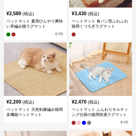
¥
2,580
¥
3,430
(税込)
(税込)
ペットマット 夏用ひんやり爽快
ペットマット 食パン型ふわふわ
い草編み猫ラグマット
猫用くつろぎラグマット
全
2
色
¥
2,200
¥
2,470
(税込)
(税込)
ペットマット 天然剣麻編み猫用
ペットマット ふんわりキルティ
多機能ペットマット
ング仕様の猫用快適ラグマット
全
4
色