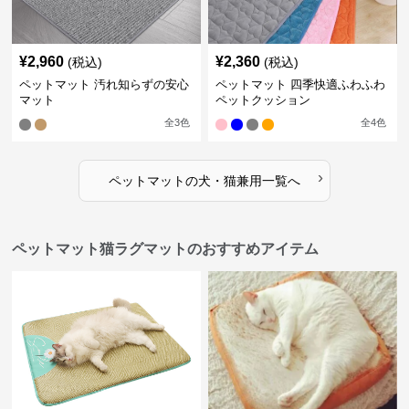
¥
2,960
¥
2,360
(税込)
(税込)
ペットマット 汚れ知らずの安心
ペットマット 四季快適ふわふわ
マット
ペットクッション
全
3
色
全
4
色
›
ペットマット
の
犬・猫兼用
一覧へ
ペットマット猫ラグマットのおすすめアイテム