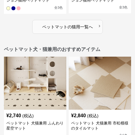
ション猫用ペットマット
ション猫用ペットマット
全
3
色
全
3
色
›
ペットマット
の
猫用
一覧へ
ペットマット犬・猫兼用のおすすめアイテム
¥
2,740
¥
2,840
(税込)
(税込)
ペットマット 犬猫兼用 ふんわり
ペットマット 犬猫兼用 市松模様
星空マット
のタイルマット