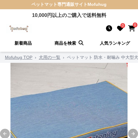
ペットマット
専門通販サイト
Mofuhug
10,000
円以上のご購入で送料無料
0
0
新着商品
商品を検索
人気ランキング
Mofuhug TOP
›
犬用の一覧
›
ペットマット 防水・耐噛み 中大型
Previous slide
Ne