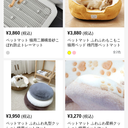
¥
3,860
¥
3,880
(税込)
(税込)
ペットマット 猫用二層構造砂こ
ペットマット ふわふわもこもこ
ぼれ防止トレーマット
猫用ベッド 楕円形ペットマット
全
2
色
¥
3,950
¥
3,270
(税込)
(税込)
ペットマット ふわふわ丸型クッ
ペットマット ふわふわ星柄クッ