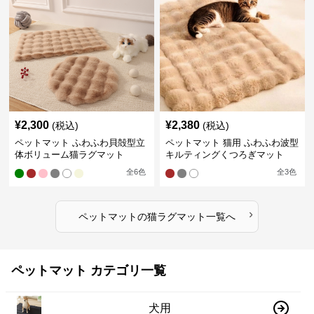
¥
2,300
¥
2,380
(税込)
(税込)
ペットマット ふわふわ貝殻型立
ペットマット 猫用 ふわふわ波型
体ボリューム猫ラグマット
キルティングくつろぎマット
全
6
色
全
3
色
›
ペットマット
の
猫ラグマット
一覧へ
ペットマット カテゴリ一覧
犬用