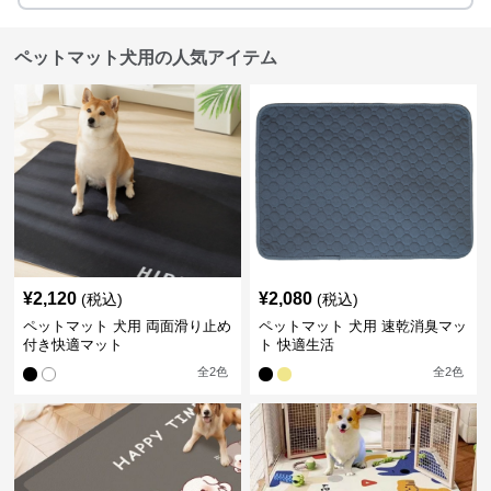
ペットマット犬用の人気アイテム
¥
2,120
¥
2,080
(税込)
(税込)
ペットマット 犬用 両面滑り止め
ペットマット 犬用 速乾消臭マッ
付き快適マット
ト 快適生活
全
2
色
全
2
色