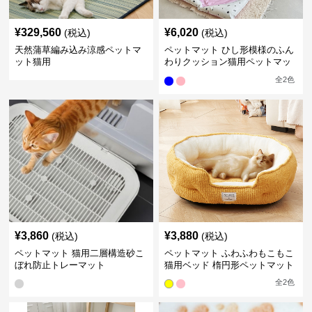
¥
329,560
¥
6,020
(税込)
(税込)
天然蒲草編み込み涼感ペットマ
ペットマット ひし形模様のふん
ット猫用
わりクッション猫用ペットマッ
ト
全
2
色
¥
3,860
¥
3,880
(税込)
(税込)
ペットマット 猫用二層構造砂こ
ペットマット ふわふわもこもこ
ぼれ防止トレーマット
猫用ベッド 楕円形ペットマット
全
2
色