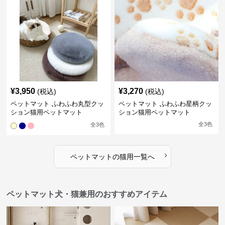
¥
3,950
¥
3,270
(税込)
(税込)
ペットマット ふわふわ丸型クッ
ペットマット ふわふわ星柄クッ
ション猫用ペットマット
ション猫用ペットマット
全
3
色
全
3
色
›
ペットマット
の
猫用
一覧へ
ペットマット犬・猫兼用のおすすめアイテム