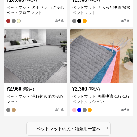
(税込)
(税込)
ペットマット 犬用 ふわもこ安心
ペットマット さらっと快適 撥水
ペットフロアマット
ペットマット
全
4
色
全
3
色
¥
2,960
¥
2,360
(税込)
(税込)
ペットマット 汚れ知らずの安心
ペットマット 四季快適ふわふわ
マット
ペットクッション
全
3
色
全
4
色
›
ペットマット
の
犬・猫兼用
一覧へ