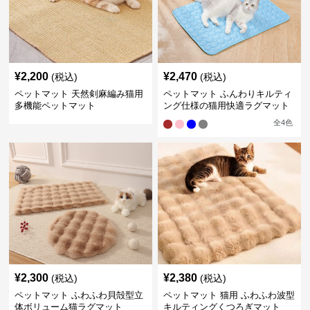
¥
2,200
¥
2,470
(税込)
(税込)
ペットマット 天然剣麻編み猫用
ペットマット ふんわりキルティ
多機能ペットマット
ング仕様の猫用快適ラグマット
全
4
色
¥
2,300
¥
2,380
(税込)
(税込)
ペットマット ふわふわ貝殻型立
ペットマット 猫用 ふわふわ波型
体ボリューム猫ラグマット
キルティングくつろぎマット