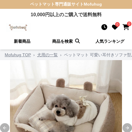
ペットマット
専門通販サイト
Mofuhug
10,000
円以上のご購入で送料無料
0
0
新着商品
商品を検索
人気ランキング
Mofuhug TOP
›
犬用の一覧
›
ペットマット 可愛い耳付きソファ
Previous slide
Ne