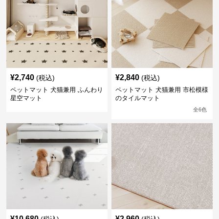
¥
2,740
¥
2,840
(税込)
(税込)
ペットマット 犬猫兼用 ふんわり
ペットマット 犬猫兼用 市松模様
星空マット
のタイルマット
全
6
色
¥
10,680
¥
2,960