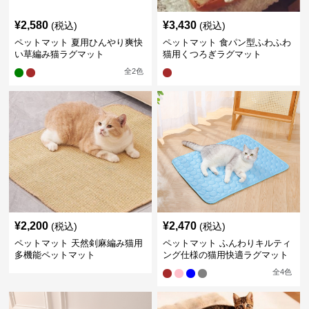
¥
2,580
¥
3,430
(税込)
(税込)
ペットマット 夏用ひんやり爽快
ペットマット 食パン型ふわふわ
い草編み猫ラグマット
猫用くつろぎラグマット
全
2
色
¥
2,200
¥
2,470
(税込)
(税込)
ペットマット 天然剣麻編み猫用
ペットマット ふんわりキルティ
多機能ペットマット
ング仕様の猫用快適ラグマット
全
4
色