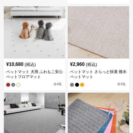
¥
10,680
¥
2,960
(税込)
(税込)
ペットマット 犬用 ふわもこ安心
ペットマット さらっと快適 撥水
ペットフロアマット
ペットマット
全
4
色
全
3
色