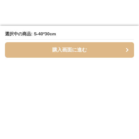
選択中の商品: S-40*30cm
選択中の商品: S-40*30cm
購入画面に進む
購入画面に進む
Mofuhug
について