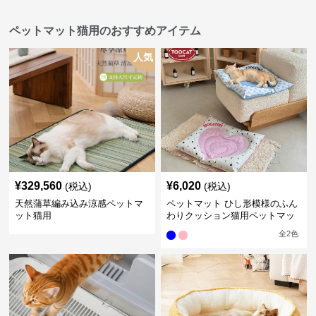
ペットマット猫用のおすすめアイテム
人気
¥
329,560
¥
6,020
(税込)
(税込)
天然蒲草編み込み涼感ペットマ
ペットマット ひし形模様のふん
ット猫用
わりクッション猫用ペットマッ
ト
全
2
色