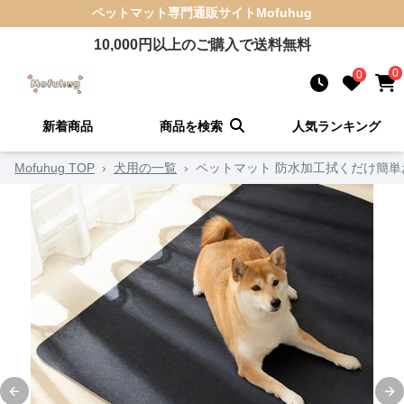
ペットマット
専門通販サイト
Mofuhug
10,000
円以上のご購入で送料無料
0
0
新着商品
商品を検索
人気ランキング
Mofuhug TOP
›
犬用の一覧
›
ペットマット 防水加工拭くだけ簡単
Previous slide
Ne