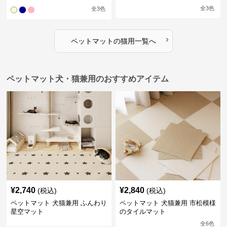
全
3
色
全
3
色
›
ペットマット
の
猫用
一覧へ
ペットマット犬・猫兼用のおすすめアイテム
¥
2,740
¥
2,840
(税込)
(税込)
ペットマット 犬猫兼用 ふんわり
ペットマット 犬猫兼用 市松模様
星空マット
のタイルマット
全
6
色