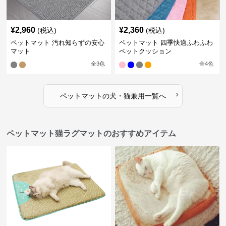
¥
2,960
¥
2,360
(税込)
(税込)
ペットマット 汚れ知らずの安心
ペットマット 四季快適ふわふわ
マット
ペットクッション
全
3
色
全
4
色
›
ペットマット
の
犬・猫兼用
一覧へ
ペットマット猫ラグマットのおすすめアイテム