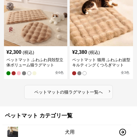
¥
2,300
¥
2,380
(税込)
(税込)
ペットマット ふわふわ貝殻型立
ペットマット 猫用 ふわふわ波型
体ボリューム猫ラグマット
キルティングくつろぎマット
全
6
色
全
3
色
›
ペットマット
の
猫ラグマット
一覧へ
ペットマット カテゴリ一覧
犬用