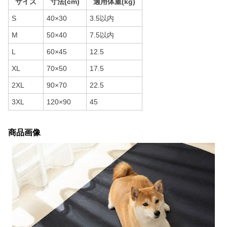
サイズ
寸法(cm)
適用体重(kg)
S
40×30
3.5以内
M
50×40
7.5以内
L
60×45
12.5
XL
70×50
17.5
2XL
90×70
22.5
3XL
120×90
45
商品画像