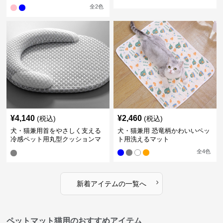
全
2
色
¥
4,140
¥
2,460
(税込)
(税込)
犬・猫兼用首をやさしく支える
犬・猫兼用 恐竜柄かわいいペッ
冷感ペット用丸型クッションマ
ト用洗えるマット
ット
全
4
色
›
新着アイテムの一覧へ
ペットマット猫用のおすすめアイテム