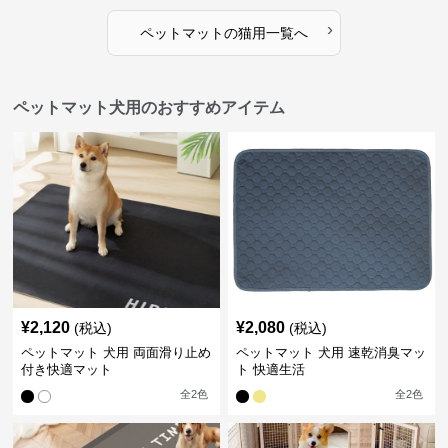
›
ペットマット
の
猫用
一覧へ
ペットマット犬用のおすすめアイテム
¥
2,120
¥
2,080
(税込)
(税込)
ペットマット 犬用 両面滑り止め
ペットマット 犬用 速乾消臭マッ
付き快適マット
ト 快適生活
全
2
色
全
2
色