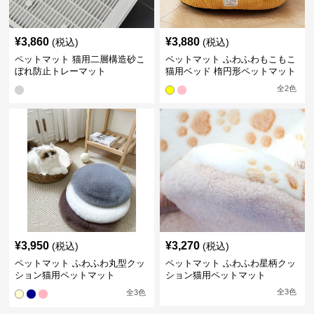
¥
3,860
¥
3,880
(税込)
(税込)
ペットマット 猫用二層構造砂こ
ペットマット ふわふわもこもこ
ぼれ防止トレーマット
猫用ベッド 楕円形ペットマット
全
2
色
¥
3,950
¥
3,270
(税込)
(税込)
ペットマット ふわふわ丸型クッ
ペットマット ふわふわ星柄クッ
ション猫用ペットマット
ション猫用ペットマット
全
3
色
全
3
色