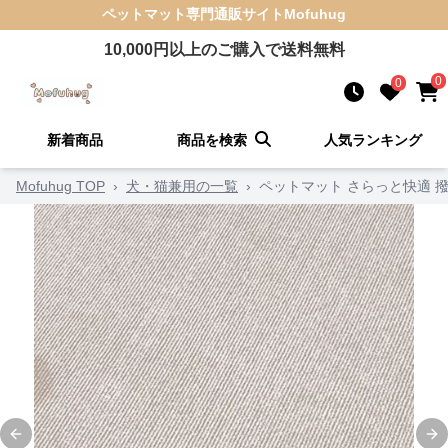
ペットマット
専門通販サイト
Mofuhug
10,000
円以上のご購入で送料無料
0
0
新着商品
商品を検索
人気ランキング
Mofuhug TOP
›
犬・猫兼用の一覧
›
ペットマット さらっと快適 
Previous slide
Ne