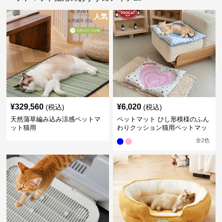
人気
¥
329,560
¥
6,020
(税込)
(税込)
天然蒲草編み込み涼感ペットマ
ペットマット ひし形模様のふん
ット猫用
わりクッション猫用ペットマッ
ト
全
2
色