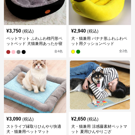
¥
3,750
¥
2,940
(税込)
(税込)
ペットマット ふわふわ楕円形ペ
犬・猫兼用 バナナ形ふわふわペ
ットベッド 犬猫兼用あったか寝
ット用クッションベッド
床
全
2
色
全
4
色
¥
3,090
¥
2,650
(税込)
(税込)
ストライプ縁取りひんやり快適
犬・猫兼用 涼感藤素材ペットマ
犬・猫兼用ペットマット
ット 夏用ひんやりござ