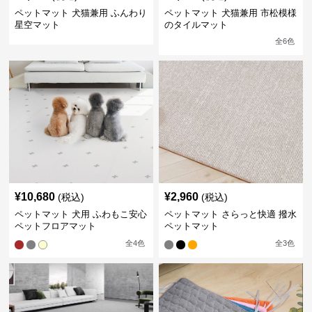
ペットマット 犬猫兼用 ふんわり
ペットマット 犬猫兼用 市松模様
星空マット
のタイルマット
全
6
色
¥
10,680
¥
2,960
(税込)
(税込)
ペットマット 犬用 ふわもこ安心
ペットマット さらっと快適 撥水
ペットフロアマット
ペットマット
全
4
色
全
3
色