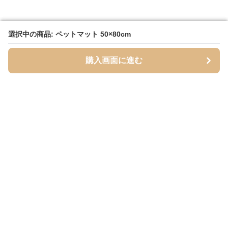
選択中の商品: ペットマット 50×80cm
選択中の商品: ペットマット 50×80cm
購入画面に進む
購入画面に進む
Mofuhug
について
会社概要