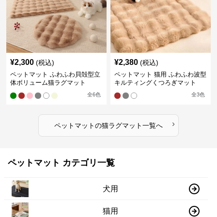
¥
2,300
¥
2,380
(税込)
(税込)
ペットマット ふわふわ貝殻型立
ペットマット 猫用 ふわふわ波型
体ボリューム猫ラグマット
キルティングくつろぎマット
全
6
色
全
3
色
›
ペットマット
の
猫ラグマット
一覧へ
ペットマット カテゴリ一覧
犬用
猫用