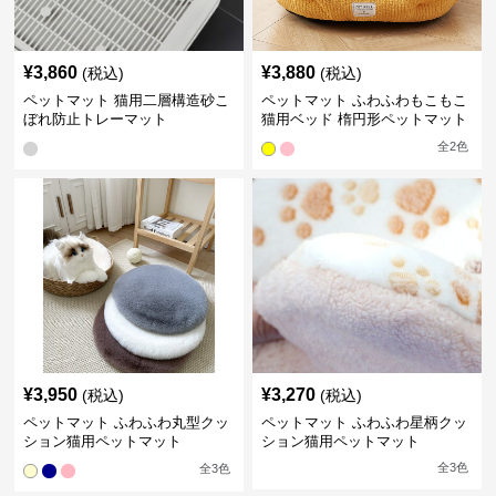
¥
3,860
¥
3,880
(税込)
(税込)
ペットマット 猫用二層構造砂こ
ペットマット ふわふわもこもこ
ぼれ防止トレーマット
猫用ベッド 楕円形ペットマット
全
2
色
¥
3,950
¥
3,270
(税込)
(税込)
ペットマット ふわふわ丸型クッ
ペットマット ふわふわ星柄クッ
ション猫用ペットマット
ション猫用ペットマット
全
3
色
全
3
色