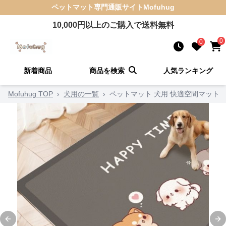
ペットマット
専門通販サイト
Mofuhug
10,000
円以上のご購入で送料無料
0
0
新着商品
商品を検索
人気ランキング
Mofuhug TOP
›
犬用の一覧
›
ペットマット 犬用 快適空間マット
Previous slide
Ne