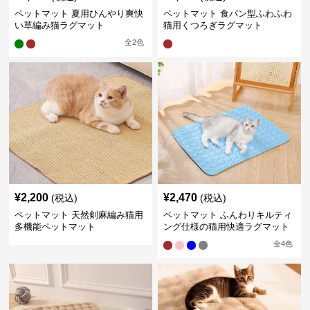
ペットマット 夏用ひんやり爽快
ペットマット 食パン型ふわふわ
い草編み猫ラグマット
猫用くつろぎラグマット
全
2
色
¥
2,200
¥
2,470
(税込)
(税込)
ペットマット 天然剣麻編み猫用
ペットマット ふんわりキルティ
多機能ペットマット
ング仕様の猫用快適ラグマット
全
4
色