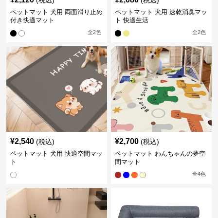
(税込)
(税込)
ペットマット 犬用 両面滑り止め
ペットマット 犬用 速乾消臭マッ
付き快適マット
ト 快適生活
全
2
色
全
2
色
¥
2,540
¥
2,700
(税込)
(税込)
ペットマット 犬用 快適空間マッ
ペットマット わんちゃんの夢空
ト
間マット
全
4
色