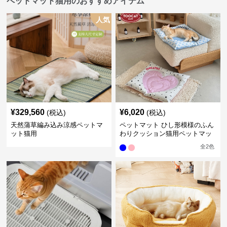
ペットマット猫用のおすすめアイテム
人気
¥
329,560
¥
6,020
(税込)
(税込)
天然蒲草編み込み涼感ペットマ
ペットマット ひし形模様のふん
ット猫用
わりクッション猫用ペットマッ
ト
全
2
色