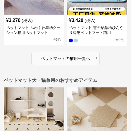
¥
3,270
¥
3,420
(税込)
(税込)
ペットマット ふわふわ星柄クッ
ペットマット 雪の結晶柄ひんや
ション猫用ペットマット
り冷感ペットマット猫用
全
3
色
全
2
色
›
ペットマット
の
猫用
一覧へ
ペットマット犬・猫兼用のおすすめアイテム