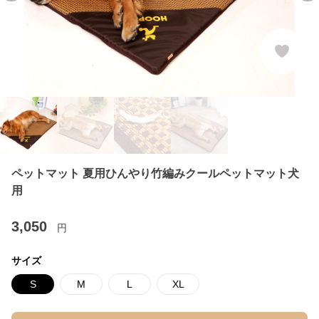
ペットマット 夏用ひんやり竹編みクールペットマット犬
用
3,050
円
サイズ
S
M
L
XL