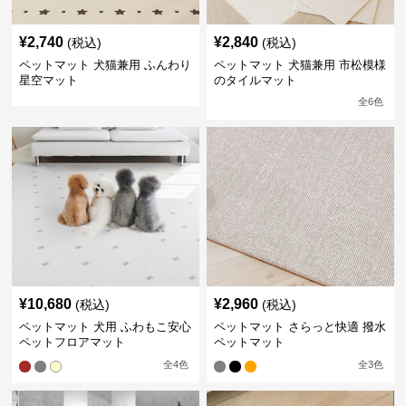
¥
2,740
¥
2,840
(税込)
(税込)
ペットマット 犬猫兼用 ふんわり
ペットマット 犬猫兼用 市松模様
星空マット
のタイルマット
全
6
色
¥
10,680
¥
2,960
(税込)
(税込)
ペットマット 犬用 ふわもこ安心
ペットマット さらっと快適 撥水
ペットフロアマット
ペットマット
全
4
色
全
3
色