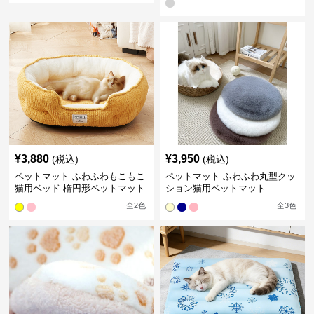
¥
3,880
¥
3,950
(税込)
(税込)
ペットマット ふわふわもこもこ
ペットマット ふわふわ丸型クッ
猫用ベッド 楕円形ペットマット
ション猫用ペットマット
全
2
色
全
3
色