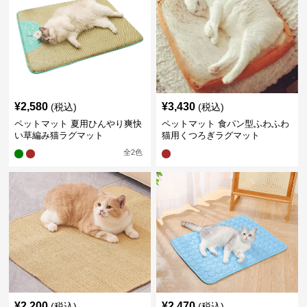
¥
2,580
¥
3,430
(税込)
(税込)
ペットマット 夏用ひんやり爽快
ペットマット 食パン型ふわふわ
い草編み猫ラグマット
猫用くつろぎラグマット
全
2
色
¥
2,200
¥
2,470
(税込)
(税込)