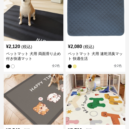
¥
2,120
¥
2,080
(税込)
(税込)
ペットマット 犬用 両面滑り止め
ペットマット 犬用 速乾消臭マッ
付き快適マット
ト 快適生活
全
2
色
全
2
色