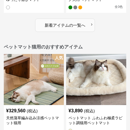
全
3
色
›
新着アイテムの一覧へ
ペットマット猫用のおすすめアイテム
人気
¥
329,560
¥
3,890
(税込)
(税込)
天然蒲草編み込み涼感ペットマ
ペットマット ふわふわ極柔ラビ
ット猫用
ット調猫用ペットマット