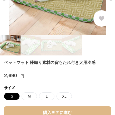
ペットマット 籐織り素材の背もたれ付き犬用冷感
2,690
円
サイズ
S
M
L
XL
購入画面に進む