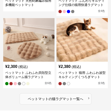
ペットマット 天然剣麻編み猫用
ペットマット ふんわりキルティ
多機能ペットマット
ング仕様の猫用快適ラグマット
全
4
色
¥
2,300
¥
2,380
(税込)
(税込)
ペットマット ふわふわ貝殻型立
ペットマット 猫用 ふわふわ波型
体ボリューム猫ラグマット
キルティングくつろぎマット
全
6
色
全
3
色
›
ペットマット
の
猫ラグマット
一覧へ