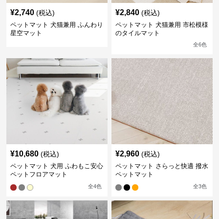
¥
2,740
¥
2,840
(税込)
(税込)
ペットマット 犬猫兼用 ふんわり
ペットマット 犬猫兼用 市松模様
星空マット
のタイルマット
全
6
色
¥
10,680
¥
2,960
(税込)
(税込)
ペットマット 犬用 ふわもこ安心
ペットマット さらっと快適 撥水
ペットフロアマット
ペットマット
全
4
色
全
3
色