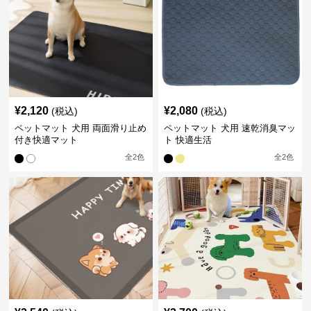
¥
2,120
¥
2,080
(税込)
(税込)
ペットマット 犬用 両面滑り止め
ペットマット 犬用 速乾消臭マッ
付き快適マット
ト 快適生活
全
2
色
全
2
色