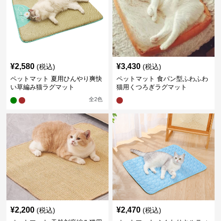
¥
2,580
¥
3,430
(税込)
(税込)
ペットマット 夏用ひんやり爽快
ペットマット 食パン型ふわふわ
い草編み猫ラグマット
猫用くつろぎラグマット
全
2
色
¥
2,200
¥
2,470
(税込)
(税込)