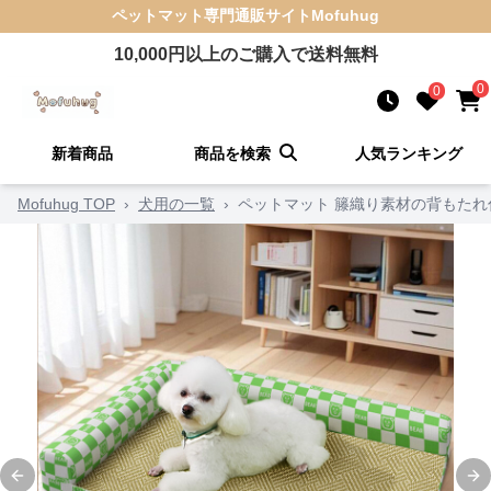
ペットマット
専門通販サイト
Mofuhug
10,000
円以上のご購入で送料無料
0
0
新着商品
商品を検索
人気ランキング
Mofuhug TOP
›
犬用の一覧
›
ペットマット 籐織り素材の背もたれ
Previous slide
Ne