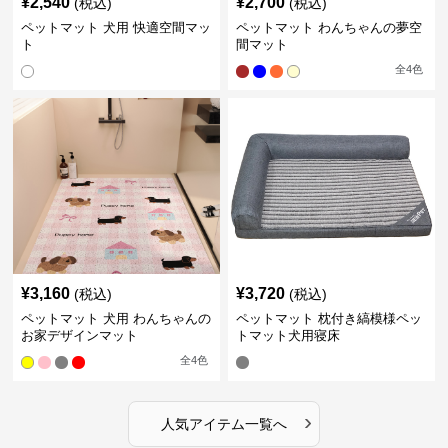
¥
2,540
¥
2,700
(税込)
(税込)
ペットマット 犬用 快適空間マッ
ペットマット わんちゃんの夢空
ト
間マット
全
4
色
¥
3,160
¥
3,720
(税込)
(税込)
ペットマット 犬用 わんちゃんの
ペットマット 枕付き縞模様ペッ
お家デザインマット
トマット犬用寝床
全
4
色
›
人気アイテム一覧へ