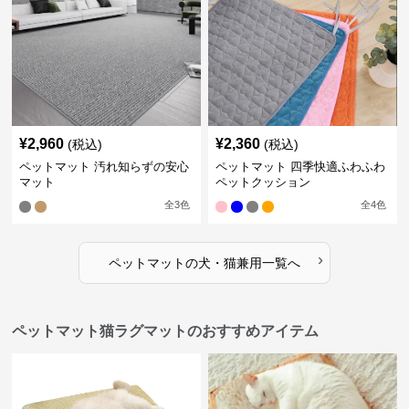
¥
2,960
¥
2,360
(税込)
(税込)
ペットマット 汚れ知らずの安心
ペットマット 四季快適ふわふわ
マット
ペットクッション
全
3
色
全
4
色
›
ペットマット
の
犬・猫兼用
一覧へ
ペットマット猫ラグマットのおすすめアイテム