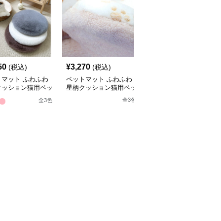
50
¥
3,270
¥
3,420
(税込)
(税込)
(税込)
トマット ふわふわ
ペットマット ふわふわ
ペットマット 雪の結晶
クッション猫用ペッ
星柄クッション猫用ペッ
柄ひんやり冷感ペットマ
ット
トマット
ット猫用
全
3
色
全
3
色
全
2
色