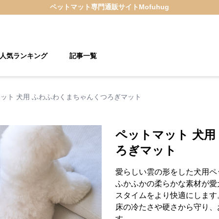
ペットマット
専門通販サイト
Mofuhug
人気ランキング
記事一覧
ット 犬用 ふわふわくまちゃんくつろぎマット
ペットマット 犬用
ろぎマット
愛らしい雲の形をした犬用ペ
ふかふかの柔らかな素材が愛
スタイムをより快適にします
床の冷たさや硬さから守り、
す。