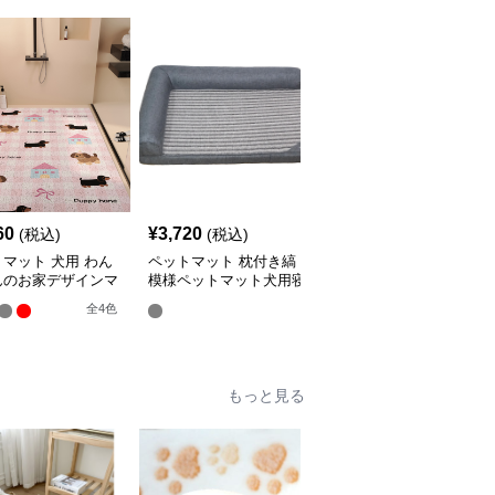
60
¥
3,720
¥
2,620
(税込)
(税込)
(税込)
マット 犬用 わん
ペットマット 枕付き縞
ペットマット 雲型シル
んのお家デザインマ
模様ペットマット犬用寝
エット犬用ペットマット
床
全
4
色
もっと見る