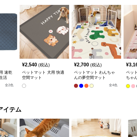
¥
2,540
¥
2,700
¥
3,1
(税込)
(税込)
用 速乾
ペットマット 犬用 快適
ペットマット わんちゃ
ペット
生活
空間マット
んの夢空間マット
ちゃ
ット
全
2
色
全
4
色
アイテム