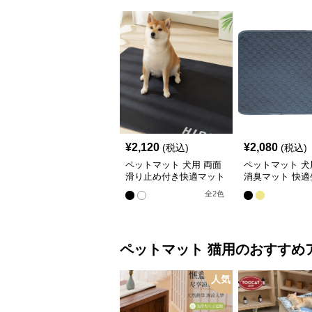
¥
2,120
¥
2,080
(税込)
(税込)
ペットマット 犬用 両面
ペットマット 犬
滑り止め付き快適マット
消臭マット 快適
全
2
色
ペットマット
猫用
のおすすめ
人気