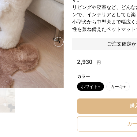
リビングや寝室など、どんな
ンで、インテリアとしても楽
小型犬から中型犬まで幅広く
性を兼ね備えたペットマット
ご注文確定か
Next slide
2,930
円
カラー
ホワイト+
カーキ+
購
カー