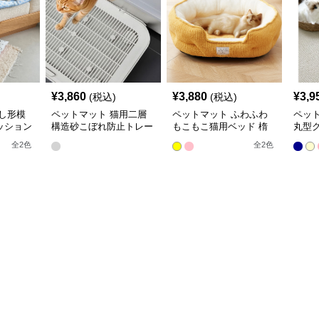
¥
3,860
¥
3,880
¥
3,9
(税込)
(税込)
し形模
ペットマット 猫用二層
ペットマット ふわふわ
ペッ
ッション
構造砂こぼれ防止トレー
もこもこ猫用ベッド 楕
丸型
ト
マット
円形ペットマット
トマ
全
2
色
全
2
色