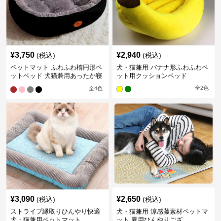
¥
3,750
¥
2,940
(税込)
(税込)
ペットマット ふわふわ楕円形ペ
犬・猫兼用 バナナ形ふわふわペ
ットベッド 犬猫兼用あったか寝
ット用クッションベッド
床
全
2
色
全
4
色
¥
3,090
¥
2,650
(税込)
(税込)
ストライプ縁取りひんやり快適
犬・猫兼用 涼感藤素材ペットマ
犬・猫兼用ペットマット
ット 夏用ひんやりござ