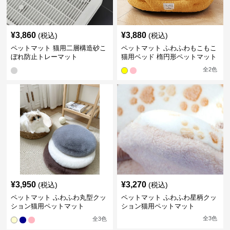
¥
3,860
¥
3,880
(税込)
(税込)
ペットマット 猫用二層構造砂こ
ペットマット ふわふわもこもこ
ぼれ防止トレーマット
猫用ベッド 楕円形ペットマット
全
2
色
¥
3,950
¥
3,270
(税込)
(税込)
ペットマット ふわふわ丸型クッ
ペットマット ふわふわ星柄クッ
ション猫用ペットマット
ション猫用ペットマット
全
3
色
全
3
色