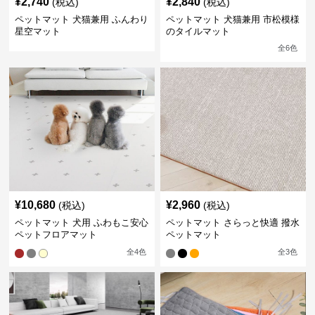
¥
2,740
¥
2,840
(税込)
(税込)
ペットマット 犬猫兼用 ふんわり
ペットマット 犬猫兼用 市松模様
星空マット
のタイルマット
全
6
色
¥
10,680
¥
2,960
(税込)
(税込)
ペットマット 犬用 ふわもこ安心
ペットマット さらっと快適 撥水
ペットフロアマット
ペットマット
全
4
色
全
3
色