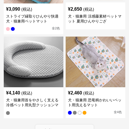
¥
3,090
¥
2,650
(税込)
(税込)
ストライプ縁取りひんやり快適
犬・猫兼用 涼感藤素材ペットマ
犬・猫兼用ペットマット
ット 夏用ひんやりござ
全
2
色
¥
4,140
¥
2,460
(税込)
(税込)
犬・猫兼用首をやさしく支える
犬・猫兼用 恐竜柄かわいいペッ
冷感ペット用丸型クッションマ
ト用洗えるマット
ット
全
4
色