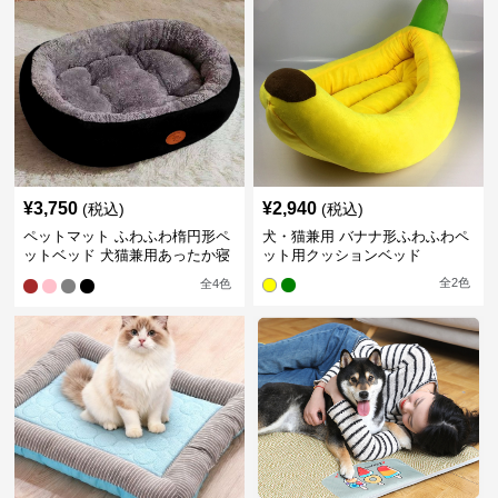
¥
3,750
¥
2,940
(税込)
(税込)
ペットマット ふわふわ楕円形ペ
犬・猫兼用 バナナ形ふわふわペ
ットベッド 犬猫兼用あったか寝
ット用クッションベッド
床
全
2
色
全
4
色