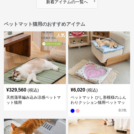
›
新着アイテムの一覧へ
ペットマット猫用のおすすめアイテム
人気
¥
329,560
¥
6,020
(税込)
(税込)
天然蒲草編み込み涼感ペットマ
ペットマット ひし形模様のふん
ット猫用
わりクッション猫用ペットマッ
ト
全
2
色