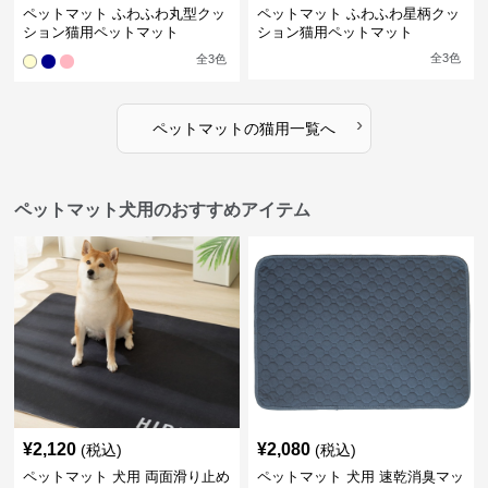
ペットマット ふわふわ丸型クッ
ペットマット ふわふわ星柄クッ
ション猫用ペットマット
ション猫用ペットマット
全
3
色
全
3
色
›
ペットマット
の
猫用
一覧へ
ペットマット犬用のおすすめアイテム
¥
2,120
¥
2,080
(税込)
(税込)
ペットマット 犬用 両面滑り止め
ペットマット 犬用 速乾消臭マッ