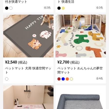
付き快適マット
ト 快適生活
全
2
色
全
2
色
¥
2,540
¥
2,700
(税込)
(税込)
ペットマット 犬用 快適空間マッ
ペットマット わんちゃんの夢空
ト
間マット
全
4
色