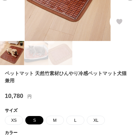
ペットマット 天然竹素材ひんやり冷感ペットマット犬猫
兼用
10,780
円
サイズ
XS
S
M
L
XL
カラー