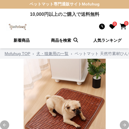
ペットマット
専門通販サイト
Mofuhug
10,000
円以上のご購入で送料無料
0
0
新着商品
商品を検索
人気ランキング
Mofuhug TOP
›
犬・猫兼用の一覧
›
ペットマット 天然竹素材ひ
Previous slide
Ne