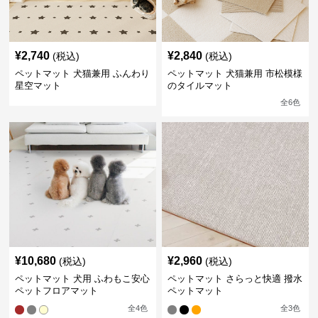
¥
2,740
¥
2,840
(税込)
(税込)
ペットマット 犬猫兼用 ふんわり
ペットマット 犬猫兼用 市松模様
星空マット
のタイルマット
全
6
色
¥
10,680
¥
2,960
(税込)
(税込)
ペットマット 犬用 ふわもこ安心
ペットマット さらっと快適 撥水
ペットフロアマット
ペットマット
全
4
色
全
3
色