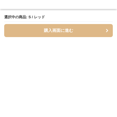
選択中の商品: S / レッド
選択中の商品: S / レッド
購入画面に進む
購入画面に進む
Mofuhug
について
会社概要