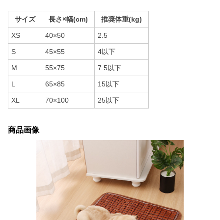
サイズ
長さ×幅(cm)
推奨体重(kg)
XS
40×50
2.5
S
45×55
4以下
M
55×75
7.5以下
L
65×85
15以下
XL
70×100
25以下
商品画像