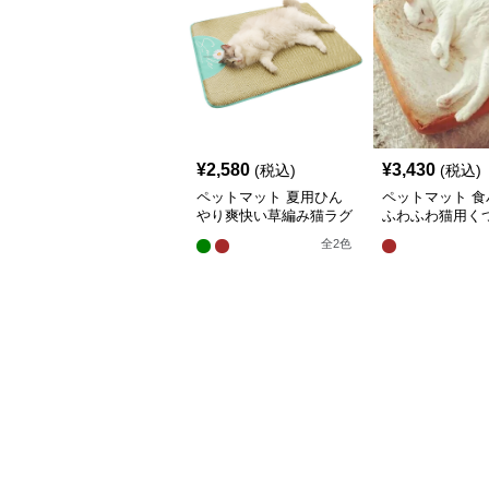
¥
2,580
¥
3,430
(税込)
(税込)
ペットマット 夏用ひん
ペットマット 食
やり爽快い草編み猫ラグ
ふわふわ猫用く
マット
グマット
全
2
色