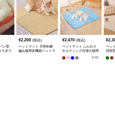
¥
2,200
¥
2,470
¥
2,3
(税込)
(税込)
パン型
ペットマット 天然剣麻
ペットマット ふんわり
ペッ
つろぎラ
編み猫用多機能ペットマ
キルティング仕様の猫用
貝殻
ット
快適ラグマット
ラグ
全
4
色