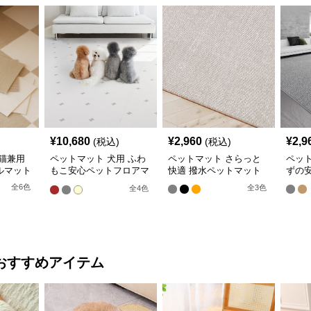
¥
10,680
¥
2,960
¥
2,9
(税込)
(税込)
猫兼用
ペットマット 犬用 ふわ
ペットマット さらっと
ペッ
ルマット
もこ安心ペットフロアマ
快適 撥水ペットマット
ずの
ット
全
6
色
全
3
色
全
4
色
おすすめアイテム