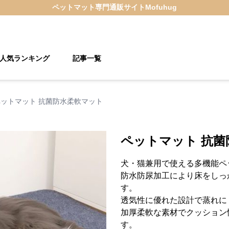
ペットマット
専門通販サイト
Mofuhug
人気ランキング
記事一覧
ペットマット 抗菌防水柔軟マット
ペットマット 抗菌
犬・猫兼用で使える多機能ペ
防水防尿加工により床をしっ
す。
透気性に優れた設計で蒸れに
加厚柔軟な素材でクッション
す。