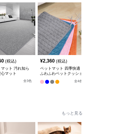
60
¥
2,360
¥
2,660
(税込)
(税込)
(税込)
トマット 汚れ知ら
ペットマット 四季快適
ペットマット 犬猫兼用
安心マット
ふわふわペットクッショ
まるっとマット やすら
ン
ぎの寝床
全
3
色
全
4
色
9
もっと見る