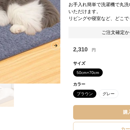
お手入れ簡単で洗濯機で丸洗
いただけます。
リビングや寝室など、どこで
ご注文確定か
Next slide
2,310
円
サイズ
50cm×70cm
カラー
ブラウン
グレー
購
カー