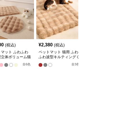
00
¥
2,380
¥
2,210
(税込)
(税込)
(税込)
トマット ふわふわ
ペットマット 猫用 ふわ
ペットマット 猫用 天然
型立体ボリューム猫
ふわ波型キルティングく
素材編み込みラグマット
マット
つろぎマット
全
4
色
全
6
色
全
3
色