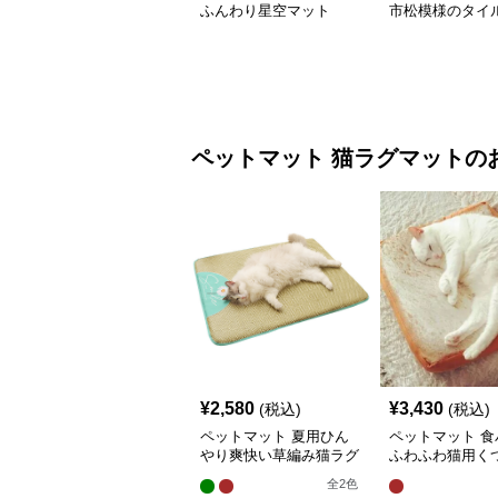
ふんわり星空マット
市松模様のタイ
ペットマット
猫ラグマット
の
¥
2,580
¥
3,430
(税込)
(税込)
ペットマット 夏用ひん
ペットマット 食
やり爽快い草編み猫ラグ
ふわふわ猫用く
マット
グマット
全
2
色