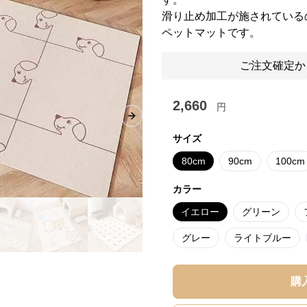
滑り止め加工が施されている
ペットマットです。
ご注文確定か
2,660
円
Next slide
サイズ
80cm
90cm
100cm
カラー
イエロー
グリーン
グレー
ライトブルー
購