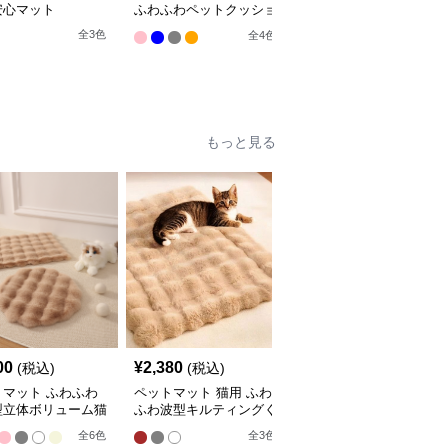
安心マット
ふわふわペットクッショ
まるっとマット やすら
ン
ぎの寝床
全
3
色
全
4
色
9
もっと見る
00
¥
2,380
¥
2,210
(税込)
(税込)
(税込)
トマット ふわふわ
ペットマット 猫用 ふわ
ペットマット 猫用 天然
型立体ボリューム猫
ふわ波型キルティングく
素材編み込みラグマット
マット
つろぎマット
全
4
色
全
6
色
全
3
色