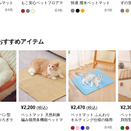
ルマット
もこ安心ペットフロアマ
快適 撥水ペットマット
ずの
ット
全
6
色
全
3
色
全
4
色
おすすめアイテム
¥
2,200
¥
2,470
¥
2,3
(税込)
(税込)
パン型
ペットマット 天然剣麻
ペットマット ふんわり
ペッ
つろぎラ
編み猫用多機能ペットマ
キルティング仕様の猫用
貝殻
ット
快適ラグマット
ラグ
全
4
色