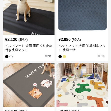
¥
2,120
¥
2,080
(税込)
(税込)
ペットマット 犬用 両面滑り止め
ペットマット 犬用 速乾消臭マッ
付き快適マット
ト 快適生活
全
2
色
全
2
色