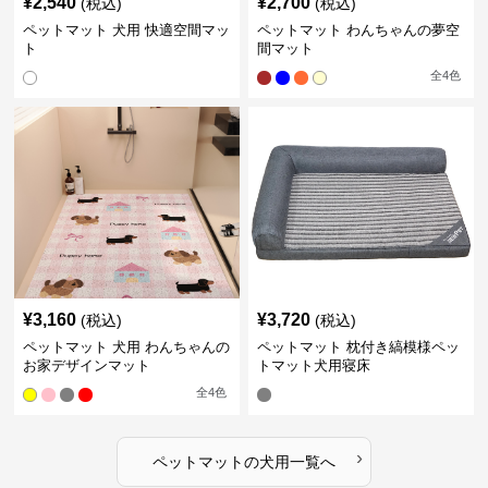
¥
2,540
¥
2,700
(税込)
(税込)
ペットマット 犬用 快適空間マッ
ペットマット わんちゃんの夢空
ト
間マット
全
4
色
¥
3,160
¥
3,720
(税込)
(税込)
ペットマット 犬用 わんちゃんの
ペットマット 枕付き縞模様ペッ
お家デザインマット
トマット犬用寝床
全
4
色
›
ペットマット
の
犬用
一覧へ