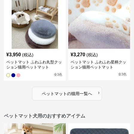
¥
3,950
¥
3,270
(税込)
(税込)
ペットマット ふわふわ丸型クッ
ペットマット ふわふわ星柄クッ
ション猫用ペットマット
ション猫用ペットマット
全
3
色
全
3
色
›
ペットマット
の
猫用
一覧へ
ペットマット犬用のおすすめアイテム