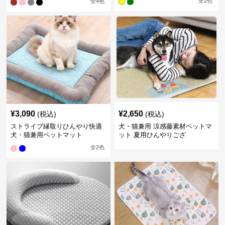
全
2
色
全
4
色
¥
3,090
¥
2,650
(税込)
(税込)
ストライプ縁取りひんやり快適
犬・猫兼用 涼感藤素材ペットマ
犬・猫兼用ペットマット
ット 夏用ひんやりござ
全
2
色