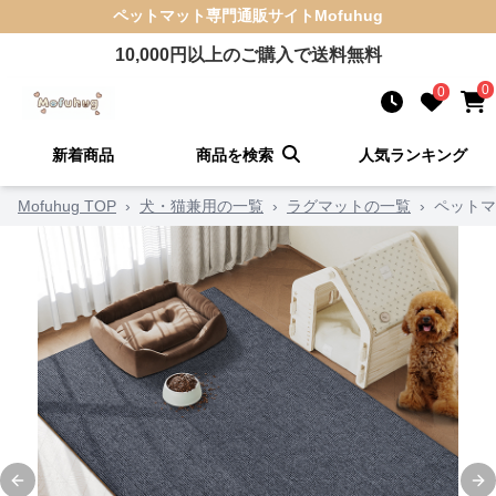
ペットマット
専門通販サイト
Mofuhug
10,000
円以上のご購入で送料無料
0
0
新着商品
商品を検索
人気ランキング
Mofuhug TOP
›
犬・猫兼用の一覧
›
ラグマットの一覧
›
ペットマ
Previous slide
Ne