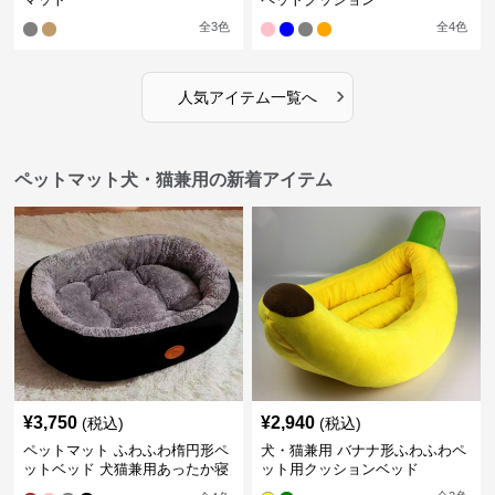
全
3
色
全
4
色
›
人気アイテム一覧へ
ペットマット犬・猫兼用の新着アイテム
¥
3,750
¥
2,940
(税込)
(税込)
ペットマット ふわふわ楕円形ペ
犬・猫兼用 バナナ形ふわふわペ
ットベッド 犬猫兼用あったか寝
ット用クッションベッド
床