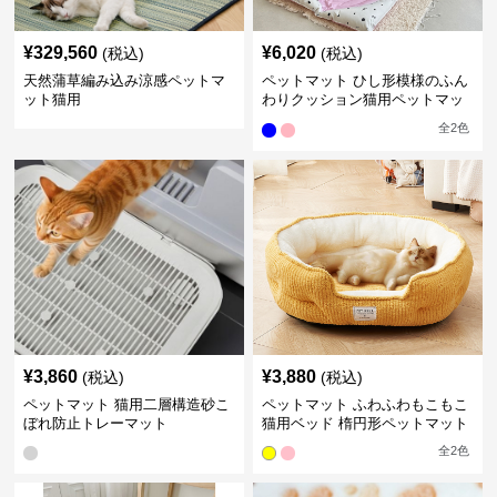
¥
329,560
¥
6,020
(税込)
(税込)
天然蒲草編み込み涼感ペットマ
ペットマット ひし形模様のふん
ット猫用
わりクッション猫用ペットマッ
ト
全
2
色
¥
3,860
¥
3,880
(税込)
(税込)
ペットマット 猫用二層構造砂こ
ペットマット ふわふわもこもこ
ぼれ防止トレーマット
猫用ベッド 楕円形ペットマット
全
2
色