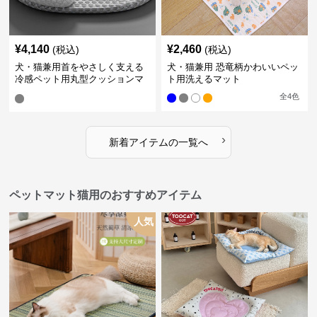
¥
4,140
¥
2,460
(税込)
(税込)
犬・猫兼用首をやさしく支える
犬・猫兼用 恐竜柄かわいいペッ
冷感ペット用丸型クッションマ
ト用洗えるマット
ット
全
4
色
›
新着アイテムの一覧へ
ペットマット猫用のおすすめアイテム
人気