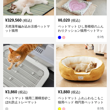
¥
329,560
¥
6,020
(税込)
(税込)
天然蒲草編み込み涼感ペットマ
ペットマット ひし形模様のふん
ット猫用
わりクッション猫用ペットマッ
ト
全
2
色
¥
3,860
¥
3,880
(税込)
(税込)
ペットマット 猫用二層構造砂こ
ペットマット ふわふわもこもこ
ぼれ防止トレーマット
猫用ベッド 楕円形ペットマット
全
2
色