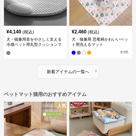
¥
4,140
¥
2,460
(税込)
(税込)
犬・猫兼用首をやさしく支える
犬・猫兼用 恐竜柄かわいいペッ
冷感ペット用丸型クッションマ
ト用洗えるマット
ット
全
4
色
›
新着アイテムの一覧へ
ペットマット猫用のおすすめアイテム
人気