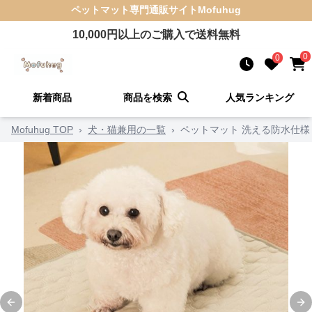
ペットマット
専門通販サイト
Mofuhug
10,000
円以上のご購入で送料無料
0
0
新着商品
商品を検索
人気ランキング
Mofuhug TOP
›
犬・猫兼用の一覧
›
ペットマット 洗える防水仕
Previous slide
Ne