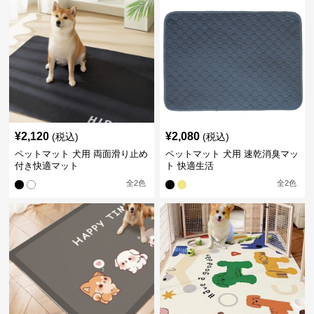
¥
2,120
¥
2,080
(税込)
(税込)
ペットマット 犬用 両面滑り止め
ペットマット 犬用 速乾消臭マッ
付き快適マット
ト 快適生活
全
2
色
全
2
色