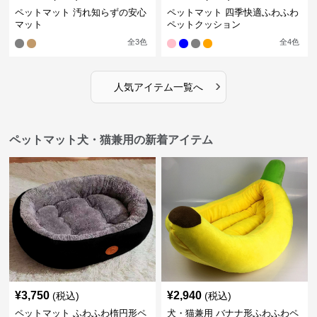
ペットマット 汚れ知らずの安心
ペットマット 四季快適ふわふわ
マット
ペットクッション
全
3
色
全
4
色
›
人気アイテム一覧へ
ペットマット犬・猫兼用の新着アイテム
¥
3,750
¥
2,940
(税込)
(税込)
ペットマット ふわふわ楕円形ペ
犬・猫兼用 バナナ形ふわふわペ