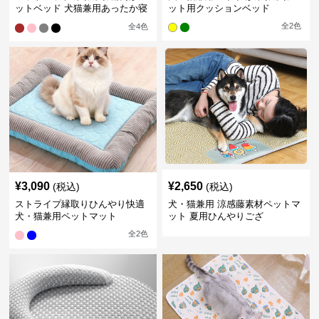
ットベッド 犬猫兼用あったか寝
ット用クッションベッド
床
全
2
色
全
4
色
¥
3,090
¥
2,650
(税込)
(税込)
ストライプ縁取りひんやり快適
犬・猫兼用 涼感藤素材ペットマ
犬・猫兼用ペットマット
ット 夏用ひんやりござ
全
2
色