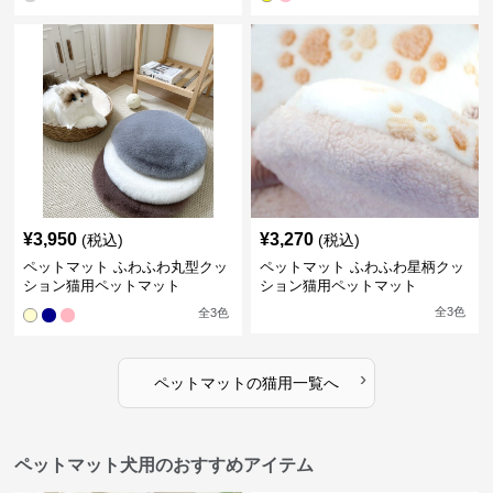
¥
3,950
¥
3,270
(税込)
(税込)
ペットマット ふわふわ丸型クッ
ペットマット ふわふわ星柄クッ
ション猫用ペットマット
ション猫用ペットマット
全
3
色
全
3
色
›
ペットマット
の
猫用
一覧へ
ペットマット犬用のおすすめアイテム