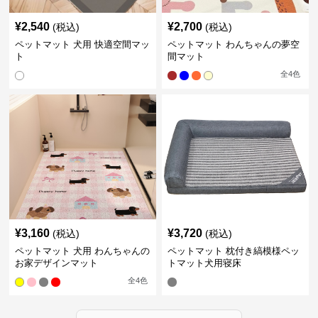
¥
2,540
¥
2,700
(税込)
(税込)
ペットマット 犬用 快適空間マッ
ペットマット わんちゃんの夢空
ト
間マット
全
4
色
¥
3,160
¥
3,720
(税込)
(税込)
ペットマット 犬用 わんちゃんの
ペットマット 枕付き縞模様ペッ
お家デザインマット
トマット犬用寝床
全
4
色