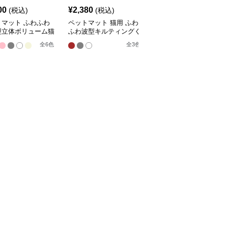
00
¥
2,380
¥
2,210
(税込)
(税込)
(税込)
トマット ふわふわ
ペットマット 猫用 ふわ
ペットマット 猫用 天然
型立体ボリューム猫
ふわ波型キルティングく
素材編み込みラグマット
マット
つろぎマット
全
4
色
全
6
色
全
3
色