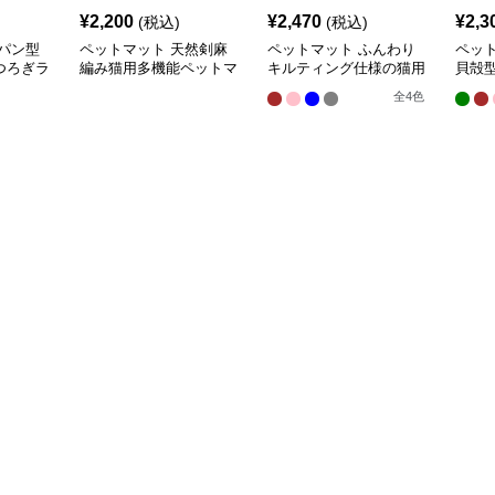
¥
2,200
¥
2,470
¥
2,3
(税込)
(税込)
パン型
ペットマット 天然剣麻
ペットマット ふんわり
ペッ
つろぎラ
編み猫用多機能ペットマ
キルティング仕様の猫用
貝殻
ット
快適ラグマット
ラグ
全
4
色