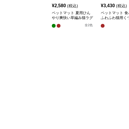
¥
2,580
¥
3,430
(税込)
(税込)
ペットマット 夏用ひん
ペットマット 食
やり爽快い草編み猫ラグ
ふわふわ猫用く
マット
グマット
全
2
色