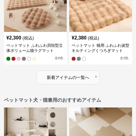
¥
2,300
¥
2,380
(税込)
(税込)
ペットマット ふわふわ貝殻型立
ペットマット 猫用 ふわふわ波型
体ボリューム猫ラグマット
キルティングくつろぎマット
全
6
色
全
3
色
›
新着アイテムの一覧へ
ペットマット犬・猫兼用のおすすめアイテム