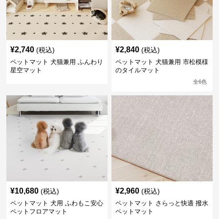
¥
2,740
¥
2,840
(税込)
(税込)
ペットマット 犬猫兼用 ふんわり
ペットマット 犬猫兼用 市松模様
星空マット
のタイルマット
全
6
色
¥
10,680
¥
2,960
(税込)
(税込)
ペットマット 犬用 ふわもこ安心
ペットマット さらっと快適 撥水
ペットフロアマット
ペットマット