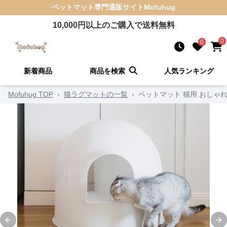
ペットマット
専門通販サイト
Mofuhug
10,000
円以上のご購入で送料無料
0
0
新着商品
商品を検索
人気ランキング
Mofuhug TOP
›
猫ラグマットの一覧
›
ペットマット 猫用 おしゃ
Previous slide
Ne