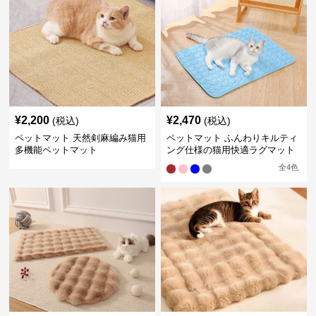
¥
2,200
¥
2,470
(税込)
(税込)
ペットマット 天然剣麻編み猫用
ペットマット ふんわりキルティ
多機能ペットマット
ング仕様の猫用快適ラグマット
全
4
色