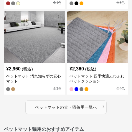
全
4
色
全
3
色
¥
2,960
¥
2,360
(税込)
(税込)
ペットマット 汚れ知らずの安心
ペットマット 四季快適ふわふわ
マット
ペットクッション
全
3
色
全
4
色
›
ペットマット
の
犬・猫兼用
一覧へ
ペットマット猫用のおすすめアイテム