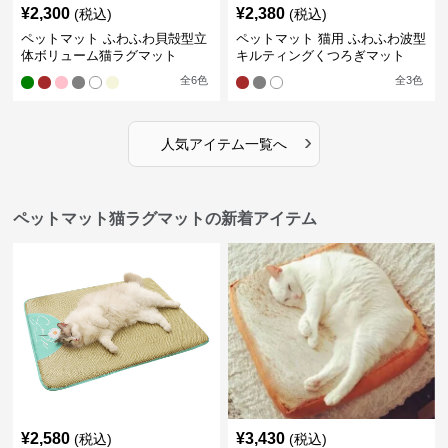
¥
2,300
¥
2,380
(税込)
(税込)
ペットマット ふわふわ貝殻型立
ペットマット 猫用 ふわふわ波型
体ボリューム猫ラグマット
キルティングくつろぎマット
全
6
色
全
3
色
›
人気アイテム一覧へ
ペットマット猫ラグマットの新着アイテム
¥
2,580
¥
3,430
(税込)
(税込)