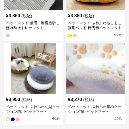
¥
3,860
¥
3,880
(税込)
(税込)
ペットマット 猫用二層構造砂こ
ペットマット ふわふわもこもこ
ぼれ防止トレーマット
猫用ベッド 楕円形ペットマット
全
2
色
¥
3,950
¥
3,270
(税込)
(税込)
ペットマット ふわふわ丸型クッ
ペットマット ふわふわ星柄クッ
ション猫用ペットマット
ション猫用ペットマット
全
3
色
全
3
色