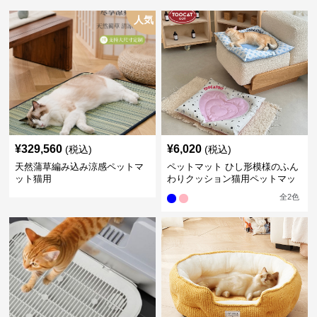
人気
¥
329,560
¥
6,020
(税込)
(税込)
天然蒲草編み込み涼感ペットマ
ペットマット ひし形模様のふん
ット猫用
わりクッション猫用ペットマッ
ト
全
2
色