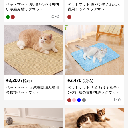
ペットマット 夏用ひんやり爽快
ペットマット 食パン型ふわふわ
い草編み猫ラグマット
猫用くつろぎラグマット
全
2
色
¥
2,200
¥
2,470
(税込)
(税込)
ペットマット 天然剣麻編み猫用
ペットマット ふんわりキルティ
多機能ペットマット
ング仕様の猫用快適ラグマット
全
4
色