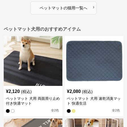
›
ペットマット
の
猫用
一覧へ
ペットマット犬用のおすすめアイテム
¥
2,120
¥
2,080
(税込)
(税込)
ペットマット 犬用 両面滑り止め
ペットマット 犬用 速乾消臭マッ
付き快適マット
ト 快適生活
全
2
色
全
2
色