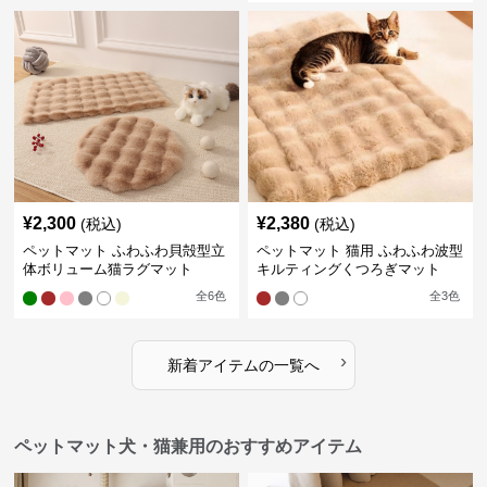
¥
2,300
¥
2,380
(税込)
(税込)
ペットマット ふわふわ貝殻型立
ペットマット 猫用 ふわふわ波型
体ボリューム猫ラグマット
キルティングくつろぎマット
全
6
色
全
3
色
›
新着アイテムの一覧へ
ペットマット犬・猫兼用のおすすめアイテム