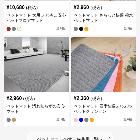
¥
10,680
¥
2,960
(税込)
(税込)
ペットマット 犬用 ふわもこ安心
ペットマット さらっと快適 撥水
ペットフロアマット
ペットマット
全
4
色
全
3
色
¥
2,960
¥
2,360
(税込)
(税込)
ペットマット 汚れ知らずの安心
ペットマット 四季快適ふわふわ
マット
ペットクッション
全
3
色
全
4
色
›
ペットマット
の
犬・猫兼用
一覧へ