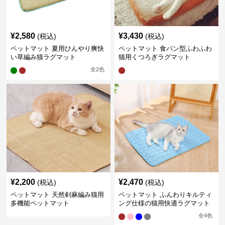
¥
2,580
¥
3,430
(税込)
(税込)
ペットマット 夏用ひんやり爽快
ペットマット 食パン型ふわふわ
い草編み猫ラグマット
猫用くつろぎラグマット
全
2
色
¥
2,200
¥
2,470
(税込)
(税込)
ペットマット 天然剣麻編み猫用
ペットマット ふんわりキルティ
多機能ペットマット
ング仕様の猫用快適ラグマット
全
4
色