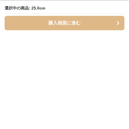
選択中の商品: 25.0cm
選択中の商品: 25.0cm
購入画面に進む
購入画面に進む
Mofuhug
について
会社概要
利用規約