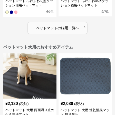
ペットマット ふわふわ丸型クッ
ペットマット ふわふわ星柄クッ
ション猫用ペットマット
ション猫用ペットマット
全
3
色
全
3
色
›
ペットマット
の
猫用
一覧へ
ペットマット犬用のおすすめアイテム
¥
2,120
¥
2,080
(税込)
(税込)
ペットマット 犬用 両面滑り止め
ペットマット 犬用 速乾消臭マッ
付き快適マット
ト 快適生活