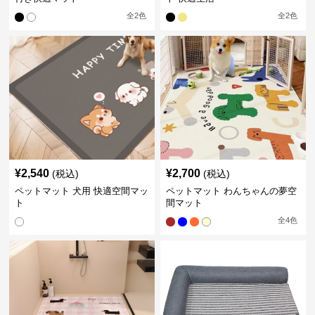
全
2
色
全
2
色
¥
2,540
¥
2,700
(税込)
(税込)
ペットマット 犬用 快適空間マッ
ペットマット わんちゃんの夢空
ト
間マット
全
4
色