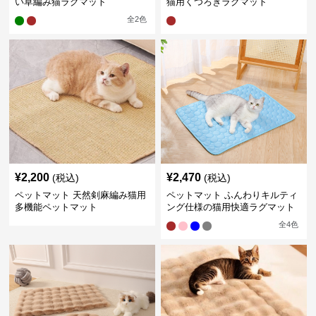
い草編み猫ラグマット
猫用くつろぎラグマット
全
2
色
¥
2,200
¥
2,470
(税込)
(税込)
ペットマット 天然剣麻編み猫用
ペットマット ふんわりキルティ
多機能ペットマット
ング仕様の猫用快適ラグマット
全
4
色