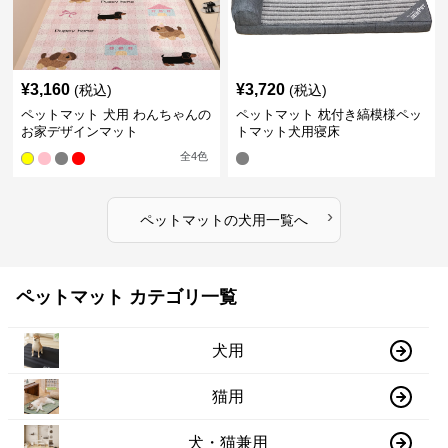
¥
3,160
¥
3,720
(税込)
(税込)
ペットマット 犬用 わんちゃんの
ペットマット 枕付き縞模様ペッ
お家デザインマット
トマット犬用寝床
全
4
色
›
ペットマット
の
犬用
一覧へ
ペットマット カテゴリ一覧
犬用
猫用
犬・猫兼用