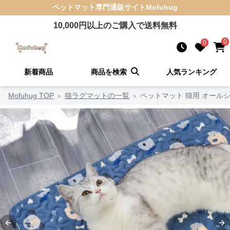
ペットマット
専門通販サイト
Mofuhug
10,000
円以上のご購入で送料無料
0
0
新着商品
商品を検索
人気ランキング
Mofuhug TOP
›
猫ラグマットの一覧
›
ペットマット 猫用 オール
Previous slide
Ne