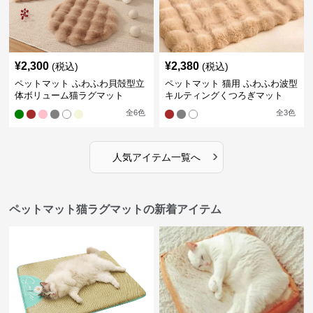
¥
2,300
¥
2,380
(税込)
(税込)
ペットマット ふわふわ貝殻型立
ペットマット 猫用 ふわふわ波型
体ボリューム猫ラグマット
キルティングくつろぎマット
全
6
色
全
3
色
›
人気アイテム一覧へ
ペットマット猫ラグマットの新着アイテム