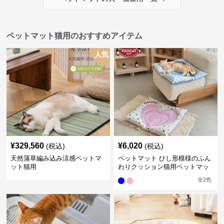
ペットマット猫用のおすすめアイテム
人気
¥
329,560
¥
6,020
(税込)
(税込)
天然蒲草編み込み涼感ペットマ
ペットマット ひし形模様のふん
ット猫用
わりクッション猫用ペットマッ
ト
全
2
色