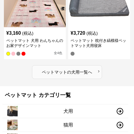
¥
3,160
¥
3,720
(税込)
(税込)
ペットマット 犬用 わんちゃんの
ペットマット 枕付き縞模様ペッ
お家デザインマット
トマット犬用寝床
全
4
色
›
ペットマット
の
犬用
一覧へ
ペットマット カテゴリ一覧
犬用
猫用