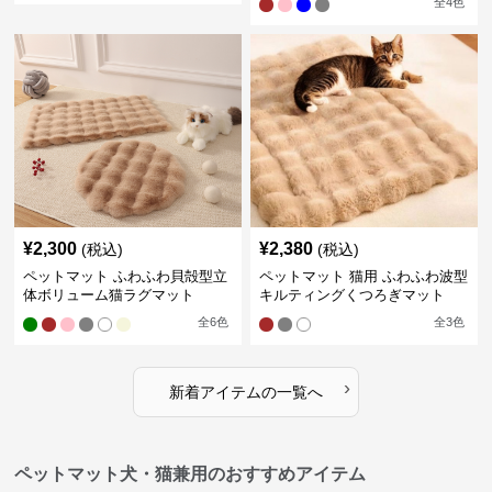
全
4
色
¥
2,300
¥
2,380
(税込)
(税込)
ペットマット ふわふわ貝殻型立
ペットマット 猫用 ふわふわ波型
体ボリューム猫ラグマット
キルティングくつろぎマット
全
6
色
全
3
色
›
新着アイテムの一覧へ
ペットマット犬・猫兼用のおすすめアイテム