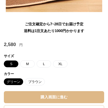
ご注文確定から7~28日でお届け予定
送料は1注文あたり
1000
円かかります
2,580
円
サイズ
S
M
L
XL
カラー
グリーン
ブラウン
購入画面に進む