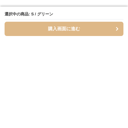
選択中の商品: S / グリーン
選択中の商品: S / グリーン
購入画面に進む
購入画面に進む
Mofuhug
について
会社概要