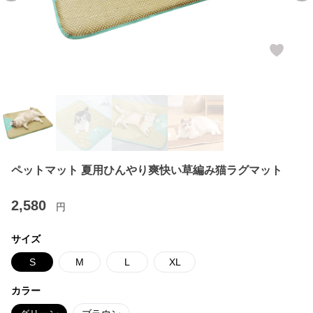
ペットマット 夏用ひんやり爽快い草編み猫ラグマット
2,580
円
サイズ
S
M
L
XL
カラー