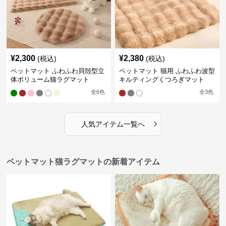
¥
2,300
¥
2,380
(税込)
(税込)
ペットマット ふわふわ貝殻型立
ペットマット 猫用 ふわふわ波型
体ボリューム猫ラグマット
キルティングくつろぎマット
全
6
色
全
3
色
›
人気アイテム一覧へ
ペットマット猫ラグマットの新着アイテム