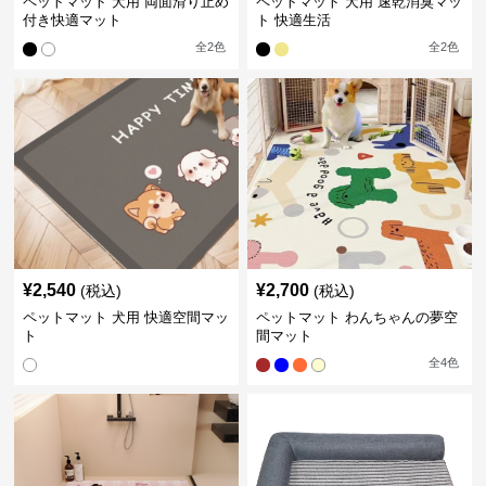
ペットマット 犬用 両面滑り止め
ペットマット 犬用 速乾消臭マッ
付き快適マット
ト 快適生活
全
2
色
全
2
色
¥
2,540
¥
2,700
(税込)
(税込)
ペットマット 犬用 快適空間マッ
ペットマット わんちゃんの夢空
ト
間マット
全
4
色