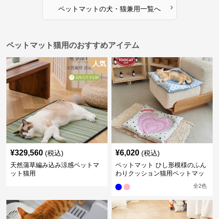
›
ペットマット
の
犬・猫兼用
一覧へ
ペットマット猫用のおすすめアイテム
人気
¥
329,560
¥
6,020
(税込)
(税込)
天然蒲草編み込み涼感ペットマ
ペットマット ひし形模様のふん
ット猫用
わりクッション猫用ペットマッ
ト
全
2
色