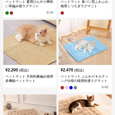
ペットマット 夏用ひんやり爽快
ペットマット 食パン型ふわふわ
い草編み猫ラグマット
猫用くつろぎラグマット
全
2
色
¥
2,200
¥
2,470
(税込)
(税込)
ペットマット 天然剣麻編み猫用
ペットマット ふんわりキルティ
多機能ペットマット
ング仕様の猫用快適ラグマット
全
4
色