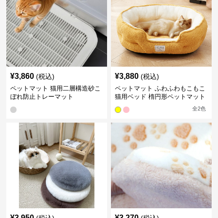
¥
3,860
¥
3,880
(税込)
(税込)
ペットマット 猫用二層構造砂こ
ペットマット ふわふわもこもこ
ぼれ防止トレーマット
猫用ベッド 楕円形ペットマット
全
2
色
¥
3,950
¥
3,270