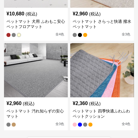
¥
10,680
¥
2,960
(税込)
(税込)
ペットマット 犬用 ふわもこ安心
ペットマット さらっと快適 撥水
ペットフロアマット
ペットマット
全
4
色
全
3
色
¥
2,960
¥
2,360
(税込)
(税込)
ペットマット 汚れ知らずの安心
ペットマット 四季快適ふわふわ
マット
ペットクッション
全
3
色
全
4
色