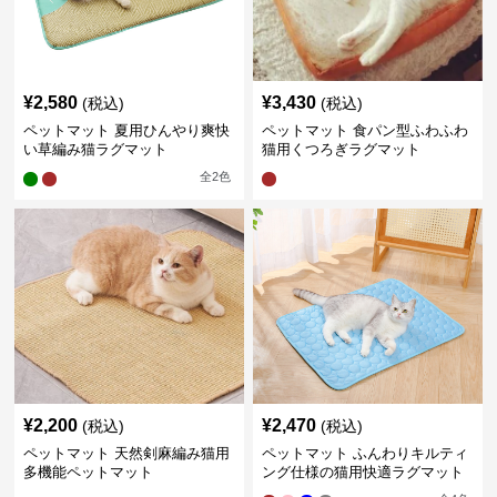
¥
2,580
¥
3,430
(税込)
(税込)
ペットマット 夏用ひんやり爽快
ペットマット 食パン型ふわふわ
い草編み猫ラグマット
猫用くつろぎラグマット
全
2
色
¥
2,200
¥
2,470
(税込)
(税込)
ペットマット 天然剣麻編み猫用
ペットマット ふんわりキルティ
多機能ペットマット
ング仕様の猫用快適ラグマット