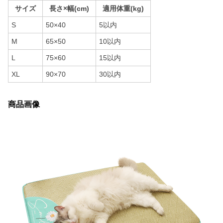
サイズ
長さ×幅(cm)
適用体重(kg)
S
50×40
5以内
M
65×50
10以内
L
75×60
15以内
XL
90×70
30以内
商品画像