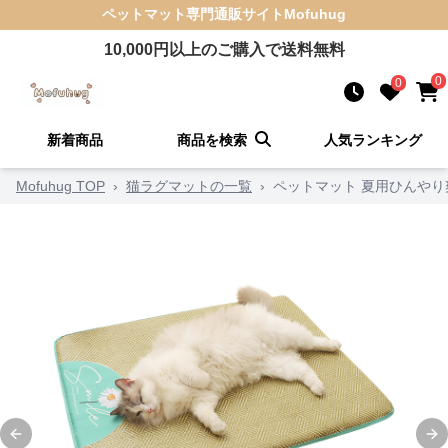
ペットマット
専門通販サイト
Mofuhug
10,000
円以上のご購入で送料無料
0
0
新着商品
商品を検索
人気ランキング
Mofuhug TOP
›
猫ラグマットの一覧
›
ペットマット 夏用ひんや
Previous slide
Ne