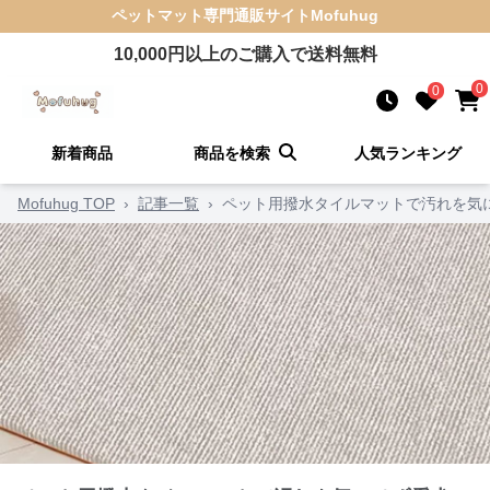
ペットマット
専門通販サイト
Mofuhug
10,000
円以上のご購入で送料無料
0
0
新着商品
商品を検索
人気ランキング
Mofuhug TOP
›
記事一覧
›
ペット用撥水タイルマットで汚れを気