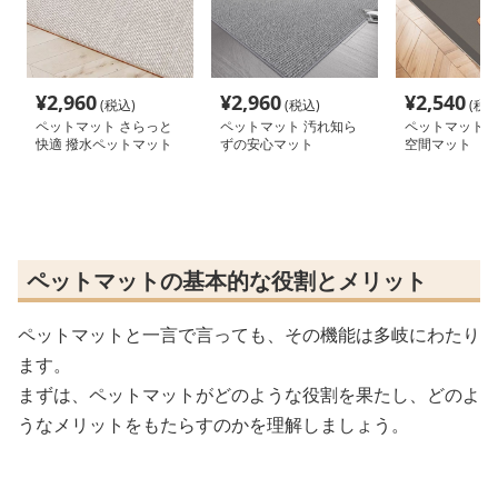
¥
2,960
¥
2,960
¥
2,540
(税込)
(税込)
(税込
ペットマット さらっと
ペットマット 汚れ知ら
ペットマット 犬
快適 撥水ペットマット
ずの安心マット
空間マット
ペットマットの基本的な役割とメリット
ペットマットと一言で言っても、その機能は多岐にわたり
ます。
まずは、ペットマットがどのような役割を果たし、どのよ
うなメリットをもたらすのかを理解しましょう。