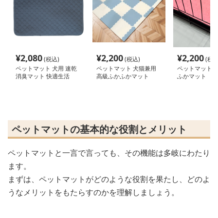
¥
2,080
¥
2,200
¥
2,200
(税込)
(税込)
(税込
ペットマット 犬用 速乾
ペットマット 犬猫兼用
ペットマット 猫
消臭マット 快適生活
高級ふかふかマット
ふかマット
ペットマットの基本的な役割とメリット
ペットマットと一言で言っても、その機能は多岐にわたり
ます。
まずは、ペットマットがどのような役割を果たし、どのよ
うなメリットをもたらすのかを理解しましょう。