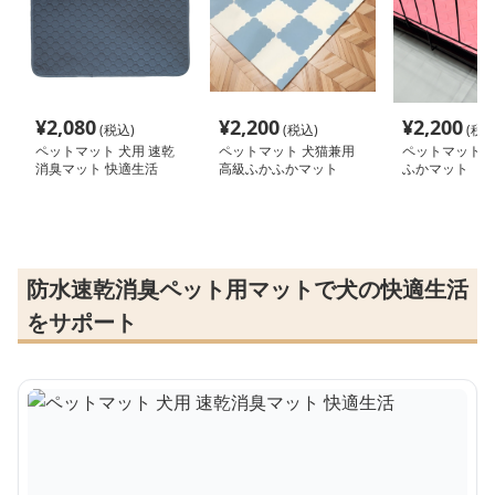
¥
2,080
¥
2,200
¥
2,200
(税込)
(税込)
(税込
ペットマット 犬用 速乾
ペットマット 犬猫兼用
ペットマット 猫
消臭マット 快適生活
高級ふかふかマット
ふかマット
防水速乾消臭ペット用マットで犬の快適生活
をサポート