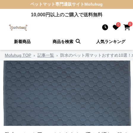
ペットマット
専門通販サイト
Mofuhug
10,000
円以上のご購入で送料無料
0
0
新着商品
商品を検索
人気ランキング
Mofuhug TOP
›
記事一覧
›
防水のペット用マットおすすめ10選！