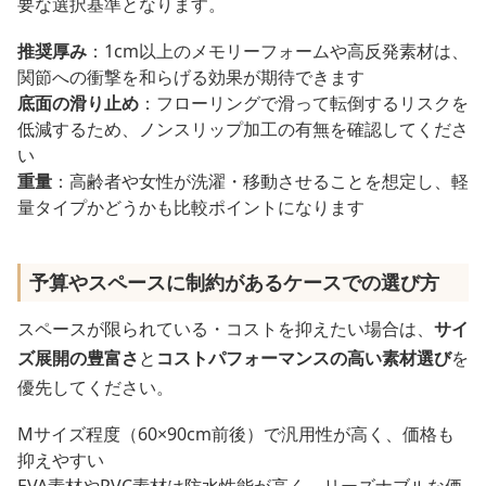
要な選択基準となります。
推奨厚み
：1cm以上のメモリーフォームや高反発素材は、
関節への衝撃を和らげる効果が期待できます
底面の滑り止め
：フローリングで滑って転倒するリスクを
低減するため、ノンスリップ加工の有無を確認してくださ
い
重量
：高齢者や女性が洗濯・移動させることを想定し、軽
量タイプかどうかも比較ポイントになります
予算やスペースに制約があるケースでの選び方
スペースが限られている・コストを抑えたい場合は、
サイ
ズ展開の豊富さ
と
コストパフォーマンスの高い素材選び
を
優先してください。
Mサイズ程度（60×90cm前後）で汎用性が高く、価格も
抑えやすい
EVA素材やPVC素材は防水性能が高く、リーズナブルな価