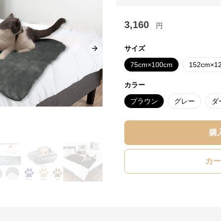
3,160
円
サイズ
Next slide
75cm×100cm
152cm×1
カラー
ブラウン
グレー
ダ
購
カー