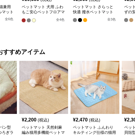
猫兼用
ペットマット 犬用 ふわ
ペットマット さらっと
ペッ
ルマット
もこ安心ペットフロアマ
快適 撥水ペットマット
ずの
ット
全
6
色
全
3
色
全
4
色
おすすめアイテム
¥
2,200
¥
2,470
¥
2,3
(税込)
(税込)
パン型
ペットマット 天然剣麻
ペットマット ふんわり
ペッ
つろぎラ
編み猫用多機能ペットマ
キルティング仕様の猫用
貝殻