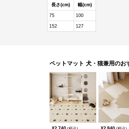
長さ(cm)
幅(cm)
75
100
152
127
ペットマット
犬・猫兼用
のお
¥
2,740
¥
2,840
(税込)
(税込)