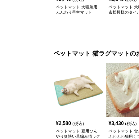
ペットマット 犬猫兼用
ペットマット 犬
ふんわり星空マット
市松模様のタイ
ペットマット
猫ラグマット
の
¥
2,580
¥
3,430
(税込)
(税込)
ペットマット 夏用ひん
ペットマット 食
やり爽快い草編み猫ラグ
ふわふわ猫用く