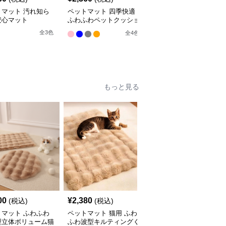
トマット 汚れ知ら
ペットマット 四季快適
ペットマット 犬猫兼用
安心マット
ふわふわペットクッショ
まるっとマット やすら
ン
ぎの寝床
全
3
色
全
4
色
9
もっと見る
00
¥
2,380
¥
2,210
(税込)
(税込)
(税込)
トマット ふわふわ
ペットマット 猫用 ふわ
ペットマット 猫用 天然
型立体ボリューム猫
ふわ波型キルティングく
素材編み込みラグマット