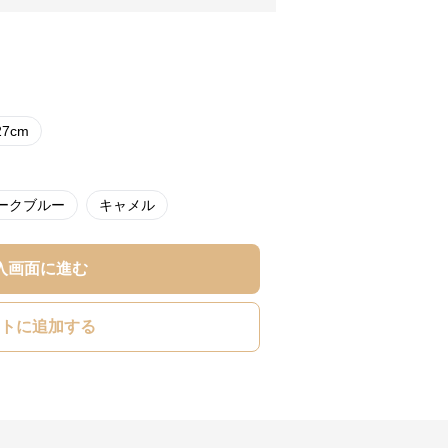
27cm
ークブルー
キャメル
入画面に進む
トに追加する