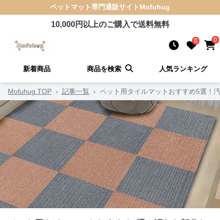
ペットマット
専門通販サイト
Mofuhug
10,000
円以上のご購入で送料無料
0
0
新着商品
商品を検索
人気ランキング
Mofuhug TOP
›
記事一覧
›
ペット用タイルマットおすすめ5選！