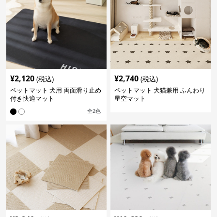
¥
2,120
¥
2,740
(税込)
(税込)
ペットマット 犬用 両面滑り止め
ペットマット 犬猫兼用 ふんわり
付き快適マット
星空マット
全
2
色