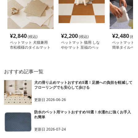
¥
2,840
¥
2,200
¥
2,480
(税込)
(税込)
(税込
ペットマット 犬猫兼用
ペットマット 猫用 しな
ペットマット 
市松模様のタイルマット
やかマット 至福のペッ
簡単タイルペッ
トライフ
おすすめ記事一覧
犬の滑り止めマットおすすめ5選！足腰への負担を軽減して
フローリングでも安心して歩ける
更新日
2026-06-26
防水のペット用マットおすすめ10選！水濡れに強くお手入
れ簡単
更新日
2026-07-24