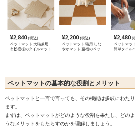
¥
2,840
¥
2,200
¥
2,480
(税込)
(税込)
(税込
ペットマット 犬猫兼用
ペットマット 猫用 しな
ペットマット 
市松模様のタイルマット
やかマット 至福のペッ
簡単タイルペッ
トライフ
ペットマットの基本的な役割とメリット
ペットマットと一言で言っても、その機能は多岐にわたり
ます。
まずは、ペットマットがどのような役割を果たし、どのよ
うなメリットをもたらすのかを理解しましょう。