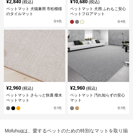
¥
2,840
¥
10,680
(税込)
(税込)
ペットマット 犬猫兼用 市松模様
ペットマット 犬用 ふわもこ安心
のタイルマット
ペットフロアマット
全
6
色
全
4
色
¥
2,960
¥
2,960
(税込)
(税込)
ペットマット さらっと快適 撥水
ペットマット 汚れ知らずの安心
ペットマット
マット
全
3
色
全
3
色
Mofuhugは、愛するペットのための特別なマットを取り揃