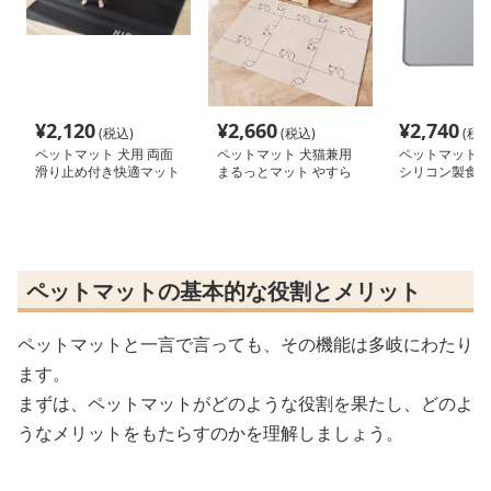
¥
2,120
¥
2,660
¥
2,740
(税込)
(税込)
(税込
ペットマット 犬用 両面
ペットマット 犬猫兼用
ペットマット 
滑り止め付き快適マット
まるっとマット やすら
シリコン製食事
ぎの寝床
ペットマットの基本的な役割とメリット
ペットマットと一言で言っても、その機能は多岐にわたり
ます。
まずは、ペットマットがどのような役割を果たし、どのよ
うなメリットをもたらすのかを理解しましょう。