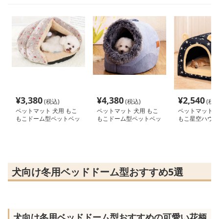
¥
3,380
¥
4,380
¥
2,540
(税込)
(税込)
(税込
ペットマット 犬用 もこ
ペットマット 犬用 もこ
ペットマット 犬
もこドーム型ペットベッ
もこドーム型ペットベッ
もこ星空ハウス
ド
ド
犬向け冬用ベッドドーム型おすすめ5選
犬向け冬用ベッドドーム型おすすめの可愛い花柄