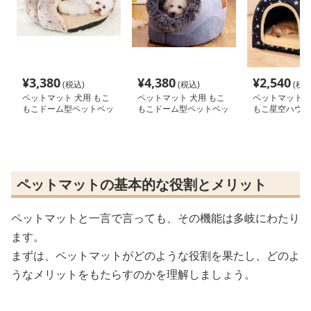
¥
3,380
¥
4,380
¥
2,540
(税込)
(税込)
(税込
ペットマット 犬用 もこ
ペットマット 犬用 もこ
ペットマット 犬
もこドーム型ペットベッ
もこドーム型ペットベッ
もこ星空ハウス
ド
ド
ペットマットの基本的な役割とメリット
ペットマットと一言で言っても、その機能は多岐にわたり
ます。
まずは、ペットマットがどのような役割を果たし、どのよ
うなメリットをもたらすのかを理解しましょう。