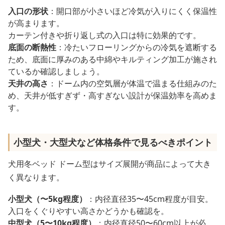
入口の形状
：開口部が小さいほど冷気が入りにくく保温性
が高まります。
カーテン付きや折り返し式の入口は特に効果的です。
底面の断熱性
：冷たいフローリングからの冷気を遮断する
ため、底面に厚みのある中綿やキルティング加工が施され
ているか確認しましょう。
天井の高さ
：ドーム内の空気層が体温で温まる仕組みのた
め、天井が低すぎず・高すぎない設計が保温効率を高めま
す。
小型犬・大型犬など体格条件で見るべきポイント
犬用冬ベッド ドーム型はサイズ展開が商品によって大き
く異なります。
小型犬（〜5kg程度）
：内径直径35〜45cm程度が目安。
入口をくぐりやすい高さかどうかも確認を。
中型犬（5〜10kg程度）
：内径直径50〜60cm以上が必