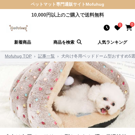
ペットマット
専門通販サイト
Mofuhug
10,000
円以上のご購入で送料無料
0
0
新着商品
商品を検索
人気ランキング
Mofuhug TOP
›
記事一覧
›
犬向け冬用ベッドドーム型おすすめ5