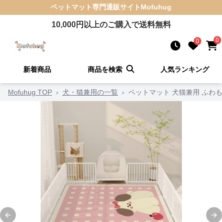
ペットマット
専門通販サイト
Mofuhug
10,000
円以上のご購入で送料無料
0
0
新着商品
商品を検索
人気ランキング
Mofuhug TOP
›
犬・猫兼用の一覧
›
ペットマット 犬猫兼用 ふわ
Previous slide
Ne