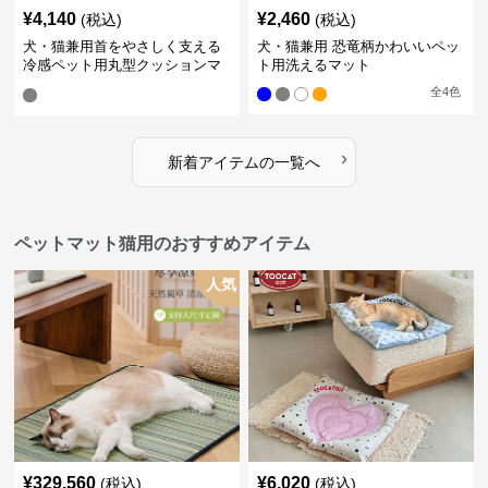
¥
4,140
¥
2,460
(税込)
(税込)
犬・猫兼用首をやさしく支える
犬・猫兼用 恐竜柄かわいいペッ
冷感ペット用丸型クッションマ
ト用洗えるマット
ット
全
4
色
›
新着アイテムの一覧へ
ペットマット猫用のおすすめアイテム
人気
¥
329,560
¥
6,020
(税込)
(税込)