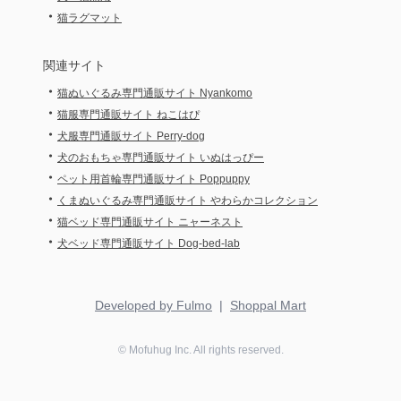
・
猫ラグマット
関連サイト
・
猫ぬいぐるみ専門通販サイト Nyankomo
・
猫服専門通販サイト ねこはぴ
・
犬服専門通販サイト Perry-dog
・
犬のおもちゃ専門通販サイト いぬはっぴー
・
ペット用首輪専門通販サイト Poppuppy
・
くまぬいぐるみ専門通販サイト やわらかコレクション
・
猫ベッド専門通販サイト ニャーネスト
・
犬ベッド専門通販サイト Dog-bed-lab
Developed by Fulmo
|
Shoppal Mart
©
Mofuhug
Inc. All rights reserved.