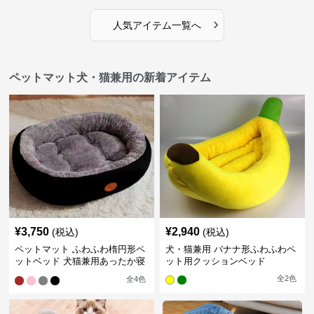
›
人気アイテム一覧へ
ペットマット犬・猫兼用の新着アイテム
¥
3,750
¥
2,940
(税込)
(税込)
ペットマット ふわふわ楕円形ペ
犬・猫兼用 バナナ形ふわふわペ
ットベッド 犬猫兼用あったか寝
ット用クッションベッド
床
全
2
色
全
4
色