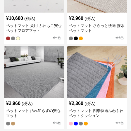
¥
10,680
¥
2,960
(税込)
(税込)
ペットマット 犬用 ふわもこ安心
ペットマット さらっと快適 撥水
ペットフロアマット
ペットマット
全
4
色
全
3
色
¥
2,960
¥
2,360
(税込)
(税込)
ペットマット 汚れ知らずの安心
ペットマット 四季快適ふわふわ
マット
ペットクッション
全
3
色
全
4
色