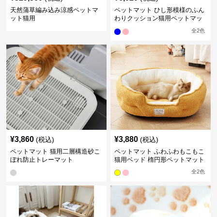
天然蒲草編み込み涼感ペットマ
ペットマット ひし形模様のふん
ット猫用
わりクッション猫用ペットマッ
ト
全
2
色
¥
3,860
¥
3,880
(税込)
(税込)
ペットマット 猫用二層構造砂こ
ペットマット ふわふわもこもこ
ぼれ防止トレーマット
猫用ベッド 楕円形ペットマット
全
2
色