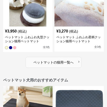
¥
3,950
¥
3,270
(税込)
(税込)
ペットマット ふわふわ丸型クッ
ペットマット ふわふわ星柄クッ
ション猫用ペットマット
ション猫用ペットマット
全
3
色
全
3
色
›
ペットマット
の
猫用
一覧へ
ペットマット犬用のおすすめアイテム