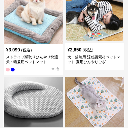
¥
3,090
¥
2,650
(税込)
(税込)
ストライプ縁取りひんやり快適
犬・猫兼用 涼感藤素材ペットマ
犬・猫兼用ペットマット
ット 夏用ひんやりござ
全
2
色