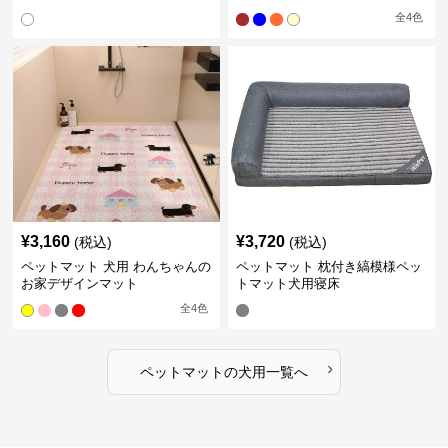
全
4
色
¥
3,160
¥
3,720
(税込)
(税込)
ペットマット 犬用 わんちゃんの
ペットマット 枕付き縞模様ペッ
お家デザインマット
トマット犬用寝床
全
4
色
›
ペットマット
の
犬用
一覧へ