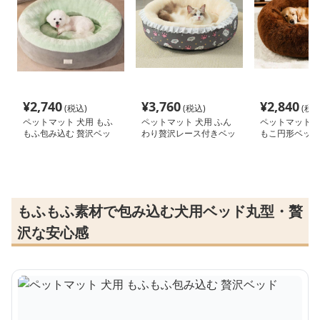
¥
2,740
¥
3,760
¥
2,840
(税込)
(税込)
(税込
ペットマット 犬用 もふ
ペットマット 犬用 ふん
ペットマット 犬
もふ包み込む 贅沢ベッ
わり贅沢レース付きベッ
もこ円形ベッド
ド
ド
もふもふ素材で包み込む犬用ベッド丸型・贅
沢な安心感