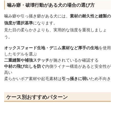
噛み癖・破壊行動がある犬の場合の選び方
噛み癖や引っ掻き癖がある犬には、
素材の耐久性と縫製の
強度が選択基準
になります。
見た目の柔らかさよりも、実用的な強度を重視しましょ
う。
オックスフォード生地・デニム素材など厚手の生地
を使用
したモデルを選ぶ
二重縫製や補強ステッチ
が施されているか確認する
中材の飛び出しを防ぐ
内側ライナー構造があると安全性が
高い
柔らかいボア素材や起毛素材は
引っ掻きに弱い
ため不向き
ケース別おすすめパターン