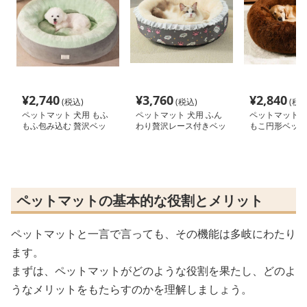
¥
2,740
¥
3,760
¥
2,840
(税込)
(税込)
(税込
ペットマット 犬用 もふ
ペットマット 犬用 ふん
ペットマット 犬
もふ包み込む 贅沢ベッ
わり贅沢レース付きベッ
もこ円形ベッド
ド
ド
ペットマットの基本的な役割とメリット
ペットマットと一言で言っても、その機能は多岐にわたり
ます。
まずは、ペットマットがどのような役割を果たし、どのよ
うなメリットをもたらすのかを理解しましょう。