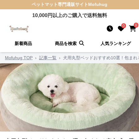
ペットマット
専門通販サイト
Mofuhug
10,000
円以上のご購入で送料無料
0
0
新着商品
商品を検索
人気ランキング
Mofuhug TOP
›
記事一覧
›
犬用丸型ベッドおすすめ10選！包ま