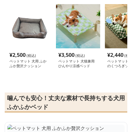
¥
2,500
¥
3,500
¥
2,440
(税込)
(税込)
(税込
ペットマット 犬用 ふか
ペットマット 犬猫兼用
ペットマット 
ふか贅沢クッション
ひんやり涼感ベッド
のくつろぎソフ
噛んでも安心！丈夫な素材で長持ちする犬用
ふかふかベッド