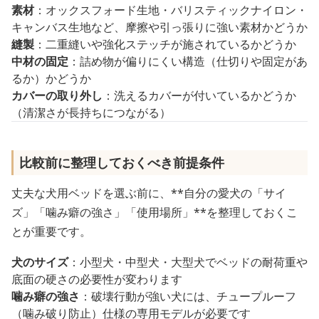
素材
：オックスフォード生地・バリスティックナイロン・
キャンバス生地など、摩擦や引っ張りに強い素材かどうか
縫製
：二重縫いや強化ステッチが施されているかどうか
中材の固定
：詰め物が偏りにくい構造（仕切りや固定があ
るか）かどうか
カバーの取り外し
：洗えるカバーが付いているかどうか
（清潔さが長持ちにつながる）
比較前に整理しておくべき前提条件
丈夫な犬用ベッドを選ぶ前に、**自分の愛犬の「サイ
ズ」「噛み癖の強さ」「使用場所」**を整理しておくこ
とが重要です。
犬のサイズ
：小型犬・中型犬・大型犬でベッドの耐荷重や
底面の硬さの必要性が変わります
噛み癖の強さ
：破壊行動が強い犬には、チュープルーフ
（噛み破り防止）仕様の専用モデルが必要です