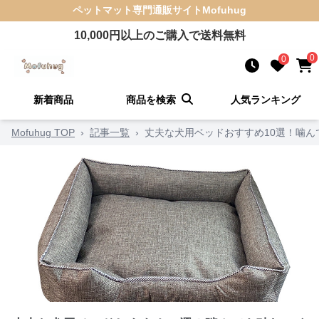
ペットマット
専門通販サイト
Mofuhug
10,000
円以上のご購入で送料無料
0
0
新着商品
商品を検索
人気ランキング
Mofuhug TOP
›
記事一覧
›
丈夫な犬用ベッドおすすめ10選！噛ん