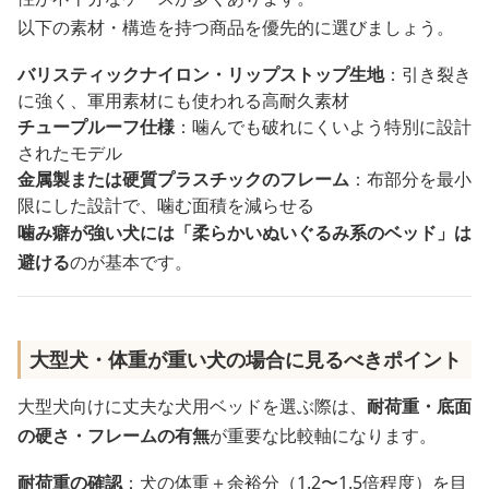
以下の素材・構造を持つ商品を優先的に選びましょう。
バリスティックナイロン・リップストップ生地
：引き裂き
に強く、軍用素材にも使われる高耐久素材
チュープルーフ仕様
：噛んでも破れにくいよう特別に設計
されたモデル
金属製または硬質プラスチックのフレーム
：布部分を最小
限にした設計で、噛む面積を減らせる
噛み癖が強い犬には「柔らかいぬいぐるみ系のベッド」は
避ける
のが基本です。
大型犬・体重が重い犬の場合に見るべきポイント
大型犬向けに丈夫な犬用ベッドを選ぶ際は、
耐荷重・底面
の硬さ・フレームの有無
が重要な比較軸になります。
耐荷重の確認
：犬の体重＋余裕分（1.2〜1.5倍程度）を目