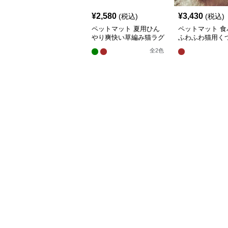
¥
2,580
¥
3,430
(税込)
(税込)
ペットマット 夏用ひん
ペットマット 食
やり爽快い草編み猫ラグ
ふわふわ猫用く
マット
グマット
全
2
色