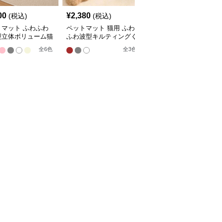
00
¥
2,380
¥
2,210
(税込)
(税込)
(税込)
トマット ふわふわ
ペットマット 猫用 ふわ
ペットマット 猫用 天然
型立体ボリューム猫
ふわ波型キルティングく
素材編み込みラグマット
マット
つろぎマット
全
4
色
全
6
色
全
3
色