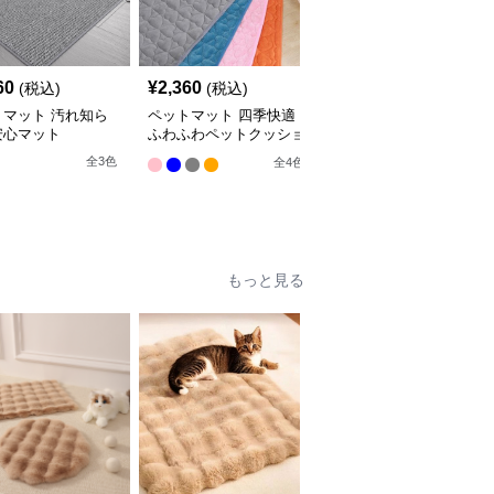
60
¥
2,360
¥
2,660
(税込)
(税込)
(税込)
トマット 汚れ知ら
ペットマット 四季快適
ペットマット 犬猫兼用
安心マット
ふわふわペットクッショ
まるっとマット やすら
ン
ぎの寝床
全
3
色
全
4
色
9
もっと見る