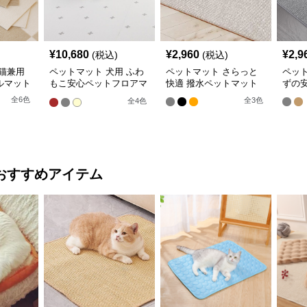
¥
10,680
¥
2,960
¥
2,9
(税込)
(税込)
猫兼用
ペットマット 犬用 ふわ
ペットマット さらっと
ペッ
ルマット
もこ安心ペットフロアマ
快適 撥水ペットマット
ずの
ット
全
6
色
全
3
色
全
4
色
おすすめアイテム