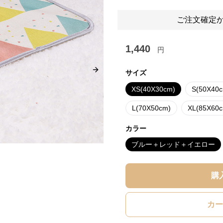
ご注文確定か
1,440
円
サイズ
Next slide
XS(40X30cm)
S(50X40
L(70X50cm)
XL(85X60
カラー
ブルー＋レッド＋イエロー
購
カー