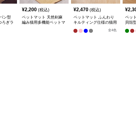
¥
2,200
¥
2,470
¥
2,3
(税込)
(税込)
パン型
ペットマット 天然剣麻
ペットマット ふんわり
ペッ
つろぎラ
編み猫用多機能ペットマ
キルティング仕様の猫用
貝殻
ット
快適ラグマット
ラグ
全
4
色