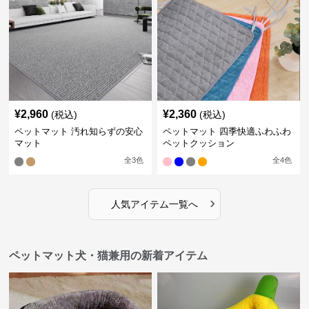
¥
2,960
¥
2,360
(税込)
(税込)
ペットマット 汚れ知らずの安心
ペットマット 四季快適ふわふわ
マット
ペットクッション
全
3
色
全
4
色
›
人気アイテム一覧へ
ペットマット犬・猫兼用の新着アイテム