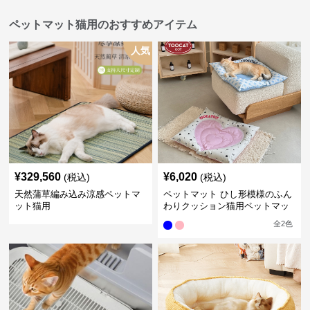
ペットマット猫用のおすすめアイテム
人気
¥
329,560
¥
6,020
(税込)
(税込)
天然蒲草編み込み涼感ペットマ
ペットマット ひし形模様のふん
ット猫用
わりクッション猫用ペットマッ
ト
全
2
色