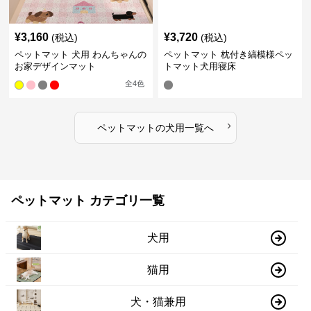
¥
3,160
¥
3,720
(税込)
(税込)
ペットマット 犬用 わんちゃんの
ペットマット 枕付き縞模様ペッ
お家デザインマット
トマット犬用寝床
全
4
色
›
ペットマット
の
犬用
一覧へ
ペットマット カテゴリ一覧
犬用
猫用
犬・猫兼用