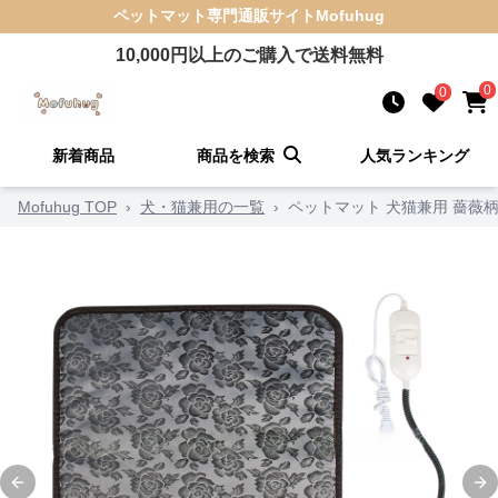
ペットマット
専門通販サイト
Mofuhug
10,000
円以上のご購入で送料無料
0
0
新着商品
商品を検索
人気ランキング
Mofuhug TOP
›
犬・猫兼用の一覧
›
ペットマット 犬猫兼用 薔薇
Previous slide
Ne