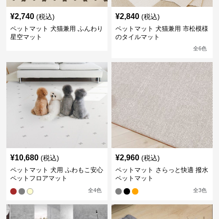
¥
2,740
¥
2,840
(税込)
(税込)
ペットマット 犬猫兼用 ふんわり
ペットマット 犬猫兼用 市松模様
星空マット
のタイルマット
全
6
色
¥
10,680
¥
2,960
(税込)
(税込)
ペットマット 犬用 ふわもこ安心
ペットマット さらっと快適 撥水
ペットフロアマット
ペットマット
全
4
色
全
3
色