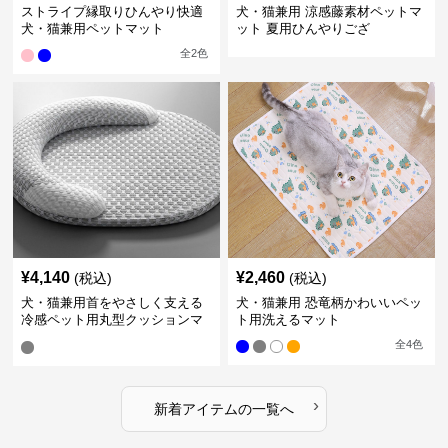
ストライプ縁取りひんやり快適
犬・猫兼用 涼感藤素材ペットマ
犬・猫兼用ペットマット
ット 夏用ひんやりござ
全
2
色
¥
4,140
¥
2,460
(税込)
(税込)
犬・猫兼用首をやさしく支える
犬・猫兼用 恐竜柄かわいいペッ
冷感ペット用丸型クッションマ
ト用洗えるマット
ット
全
4
色
›
新着アイテムの一覧へ