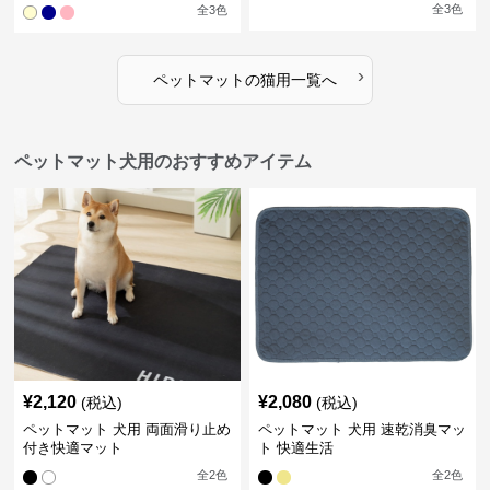
全
3
色
全
3
色
›
ペットマット
の
猫用
一覧へ
ペットマット犬用のおすすめアイテム
¥
2,120
¥
2,080
(税込)
(税込)
ペットマット 犬用 両面滑り止め
ペットマット 犬用 速乾消臭マッ
付き快適マット
ト 快適生活
全
2
色
全
2
色