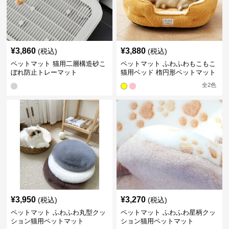
¥
3,860
¥
3,880
(税込)
(税込)
ペットマット 猫用二層構造砂こ
ペットマット ふわふわもこもこ
ぼれ防止トレーマット
猫用ベッド 楕円形ペットマット
全
2
色
¥
3,950
¥
3,270
(税込)
(税込)
ペットマット ふわふわ丸型クッ
ペットマット ふわふわ星柄クッ
ション猫用ペットマット
ション猫用ペットマット