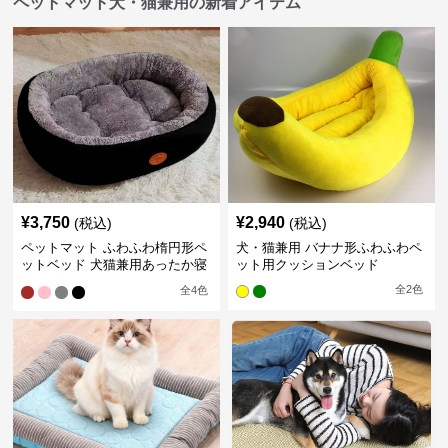
ペットマット犬・猫兼用の新着アイテム
¥
3,750
¥
2,940
(税込)
(税込)
ペットマット ふわふわ楕円形ペ
犬・猫兼用 バナナ形ふわふわペ
ットベッド 犬猫兼用あったか寝
ット用クッションベッド
床
全
2
色
全
4
色