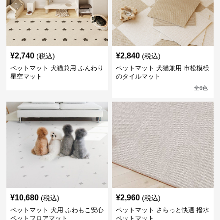
¥
2,740
¥
2,840
(税込)
(税込)
ペットマット 犬猫兼用 ふんわり
ペットマット 犬猫兼用 市松模様
星空マット
のタイルマット
全
6
色
¥
10,680
¥
2,960
(税込)
(税込)
ペットマット 犬用 ふわもこ安心
ペットマット さらっと快適 撥水
ペットフロアマット
ペットマット