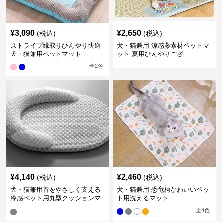
¥
3,090
¥
2,650
(税込)
(税込)
ストライプ縁取りひんやり快適
犬・猫兼用 涼感藤素材ペットマ
犬・猫兼用ペットマット
ット 夏用ひんやりござ
全
2
色
¥
4,140
¥
2,460
(税込)
(税込)
犬・猫兼用首をやさしく支える
犬・猫兼用 恐竜柄かわいいペッ
冷感ペット用丸型クッションマ
ト用洗えるマット
ット
全
4
色