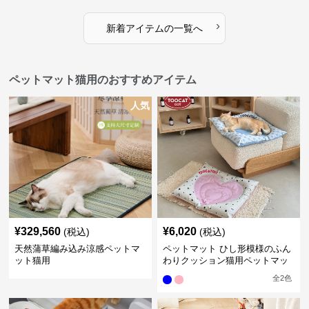
›
新着アイテムの一覧へ
ペットマット猫用のおすすめアイテム
人気
¥
329,560
¥
6,020
(税込)
(税込)
天然蒲草編み込み涼感ペットマ
ペットマット ひし形模様のふん
ット猫用
わりクッション猫用ペットマッ
ト
全
2
色