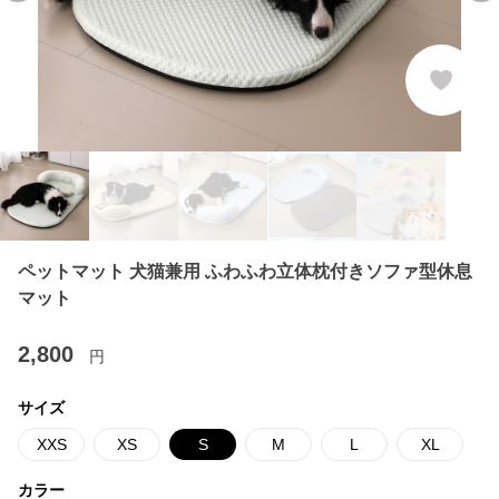
ペットマット 犬猫兼用 ふわふわ立体枕付きソファ型休息
マット
2,800
円
サイズ
XXS
XS
S
M
L
XL
カラー