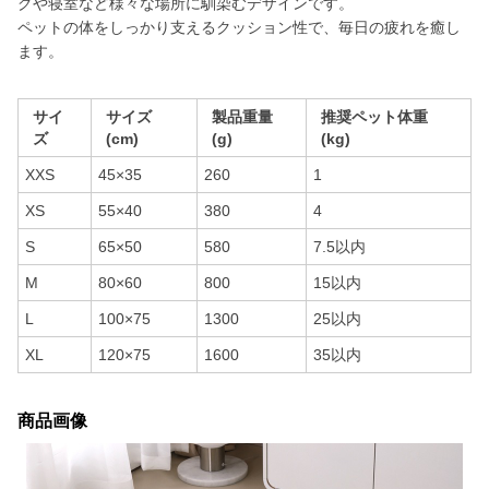
グや寝室など様々な場所に馴染むデザインです。
ペットの体をしっかり支えるクッション性で、毎日の疲れを癒し
ます。
サイ
サイズ
製品重量
推奨ペット体重
ズ
(cm)
(g)
(kg)
XXS
45×35
260
1
XS
55×40
380
4
S
65×50
580
7.5以内
M
80×60
800
15以内
L
100×75
1300
25以内
XL
120×75
1600
35以内
商品画像