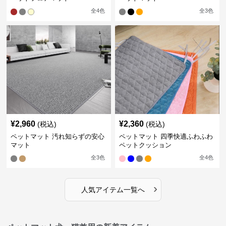
全
4
色
全
3
色
¥
2,960
¥
2,360
(税込)
(税込)
ペットマット 汚れ知らずの安心
ペットマット 四季快適ふわふわ
マット
ペットクッション
全
3
色
全
4
色
›
人気アイテム一覧へ