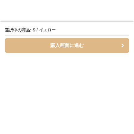
選択中の商品: S / イエロー
選択中の商品: S / イエロー
購入画面に進む
購入画面に進む
Mofuhug
について