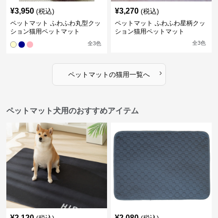
¥
3,950
¥
3,270
(税込)
(税込)
ペットマット ふわふわ丸型クッ
ペットマット ふわふわ星柄クッ
ション猫用ペットマット
ション猫用ペットマット
全
3
色
全
3
色
›
ペットマット
の
猫用
一覧へ
ペットマット犬用のおすすめアイテム
¥
2,120
¥
2,080