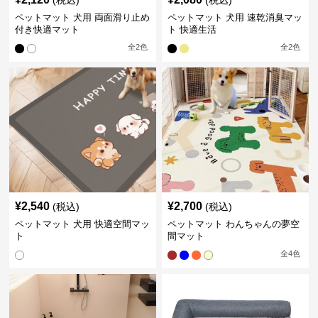
(税込)
(税込)
ペットマット 犬用 両面滑り止め
ペットマット 犬用 速乾消臭マッ
付き快適マット
ト 快適生活
全
2
色
全
2
色
¥
2,540
¥
2,700
(税込)
(税込)
ペットマット 犬用 快適空間マッ
ペットマット わんちゃんの夢空
ト
間マット
全
4
色