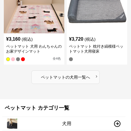
¥
3,160
¥
3,720
(税込)
(税込)
ペットマット 犬用 わんちゃんの
ペットマット 枕付き縞模様ペッ
お家デザインマット
トマット犬用寝床
全
4
色
›
ペットマット
の
犬用
一覧へ
ペットマット カテゴリ一覧
犬用