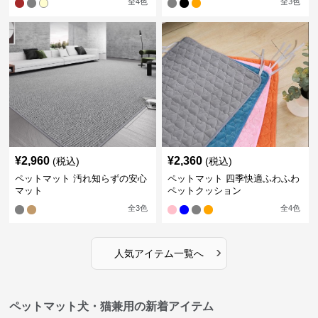
全
4
色
全
3
色
¥
2,960
¥
2,360
(税込)
(税込)
ペットマット 汚れ知らずの安心
ペットマット 四季快適ふわふわ
マット
ペットクッション
全
3
色
全
4
色
›
人気アイテム一覧へ
ペットマット犬・猫兼用の新着アイテム