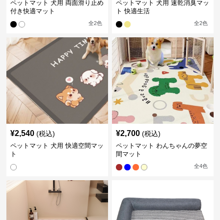
ペットマット 犬用 両面滑り止め
ペットマット 犬用 速乾消臭マッ
付き快適マット
ト 快適生活
全
2
色
全
2
色
¥
2,540
¥
2,700
(税込)
(税込)
ペットマット 犬用 快適空間マッ
ペットマット わんちゃんの夢空
ト
間マット
全
4
色