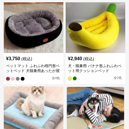
¥
3,750
¥
2,940
(税込)
(税込)
ペットマット ふわふわ楕円形ペ
犬・猫兼用 バナナ形ふわふわペ
ットベッド 犬猫兼用あったか寝
ット用クッションベッド
床
全
2
色
全
4
色