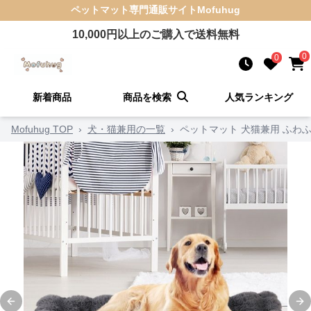
ペットマット
専門通販サイト
Mofuhug
10,000
円以上のご購入で送料無料
0
0
新着商品
商品を検索
人気ランキング
Mofuhug TOP
›
犬・猫兼用の一覧
›
ペットマット 犬猫兼用 ふわ
Previous slide
Ne