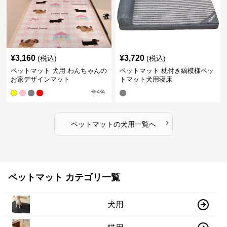
¥
3,160
¥
3,720
(税込)
(税込)
ペットマット 犬用 わんちゃんの
ペットマット 枕付き縞模様ペッ
お家デザインマット
トマット犬用寝床
全
4
色
›
ペットマット
の
犬用
一覧へ
ペットマット カテゴリ一覧
犬用