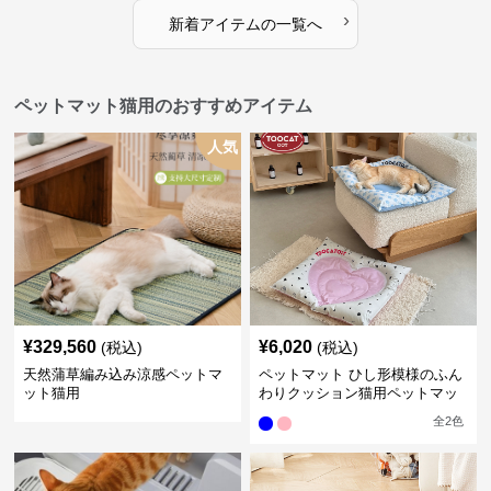
›
新着アイテムの一覧へ
ペットマット猫用のおすすめアイテム
人気
¥
329,560
¥
6,020
(税込)
(税込)
天然蒲草編み込み涼感ペットマ
ペットマット ひし形模様のふん
ット猫用
わりクッション猫用ペットマッ
ト
全
2
色