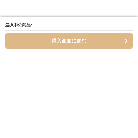
選択中の商品: L
選択中の商品: L
購入画面に進む
購入画面に進む
Mofuhug
について