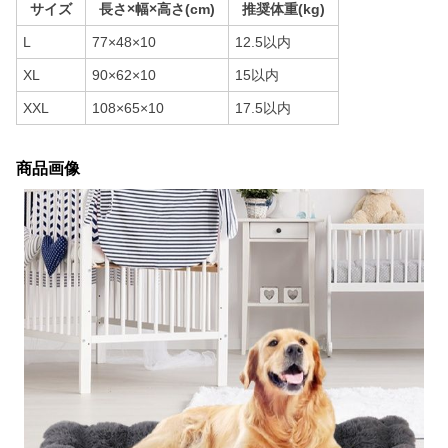
サイズ
長さ×幅×高さ(cm)
推奨体重(kg)
L
77×48×10
12.5以内
XL
90×62×10
15以内
XXL
108×65×10
17.5以内
商品画像