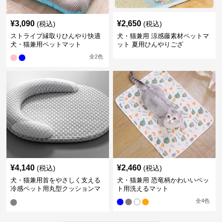
¥
3,090
¥
2,650
(税込)
(税込)
ストライプ縁取りひんやり快適
犬・猫兼用 涼感藤素材ペットマ
犬・猫兼用ペットマット
ット 夏用ひんやりござ
全
2
色
¥
4,140
¥
2,460
(税込)
(税込)
犬・猫兼用首をやさしく支える
犬・猫兼用 恐竜柄かわいいペッ
冷感ペット用丸型クッションマ
ト用洗えるマット
ット
全
4
色