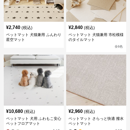
¥
2,740
¥
2,840
(税込)
(税込)
ペットマット 犬猫兼用 ふんわり
ペットマット 犬猫兼用 市松模様
星空マット
のタイルマット
全
6
色
¥
10,680
¥
2,960
(税込)
(税込)
ペットマット 犬用 ふわもこ安心
ペットマット さらっと快適 撥水
ペットフロアマット
ペットマット