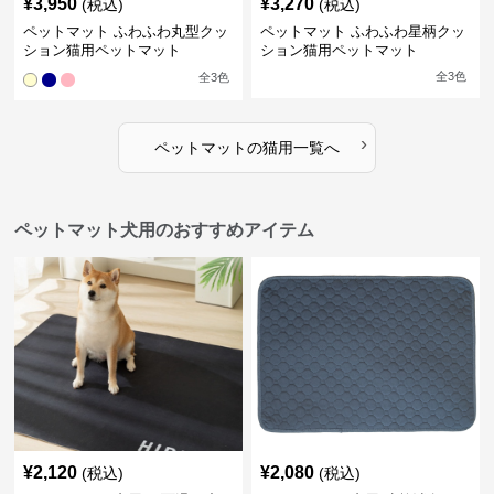
¥
3,950
¥
3,270
(税込)
(税込)
ペットマット ふわふわ丸型クッ
ペットマット ふわふわ星柄クッ
ション猫用ペットマット
ション猫用ペットマット
全
3
色
全
3
色
›
ペットマット
の
猫用
一覧へ
ペットマット犬用のおすすめアイテム
¥
2,120
¥
2,080
(税込)
(税込)