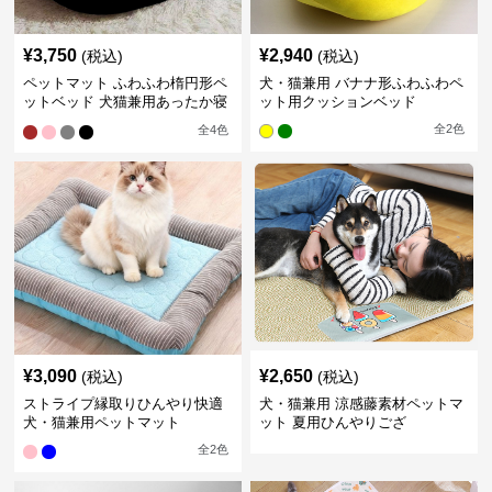
¥
3,750
¥
2,940
(税込)
(税込)
ペットマット ふわふわ楕円形ペ
犬・猫兼用 バナナ形ふわふわペ
ットベッド 犬猫兼用あったか寝
ット用クッションベッド
床
全
2
色
全
4
色
¥
3,090
¥
2,650
(税込)
(税込)
ストライプ縁取りひんやり快適
犬・猫兼用 涼感藤素材ペットマ
犬・猫兼用ペットマット
ット 夏用ひんやりござ
全
2
色