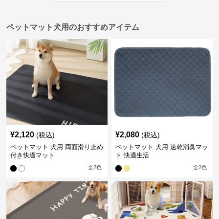
ペットマット犬用のおすすめアイテム
¥
2,120
¥
2,080
(税込)
(税込)
ペットマット 犬用 両面滑り止め
ペットマット 犬用 速乾消臭マッ
付き快適マット
ト 快適生活
全
2
色
全
2
色