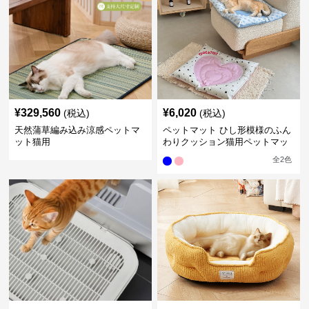
¥
329,560
¥
6,020
(税込)
(税込)
天然蒲草編み込み涼感ペットマ
ペットマット ひし形模様のふん
ット猫用
わりクッション猫用ペットマッ
ト
全
2
色