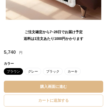
ご注文確定から7~28日でお届け予定
送料は1注文あたり
1000
円かかります
5,740
円
カラー
ブラウン
グレー
ブラック
カーキ
購入画面に進む
カートに追加する