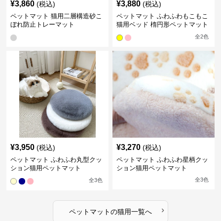
¥
3,860
¥
3,880
(税込)
(税込)
ペットマット 猫用二層構造砂こ
ペットマット ふわふわもこもこ
ぼれ防止トレーマット
猫用ベッド 楕円形ペットマット
全
2
色
¥
3,950
¥
3,270
(税込)
(税込)
ペットマット ふわふわ丸型クッ
ペットマット ふわふわ星柄クッ
ション猫用ペットマット
ション猫用ペットマット
全
3
色
全
3
色
›
ペットマット
の
猫用
一覧へ