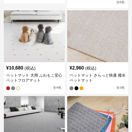
全
6
色
¥
10,680
¥
2,960
(税込)
(税込)
ペットマット 犬用 ふわもこ安心
ペットマット さらっと快適 撥水
ペットフロアマット
ペットマット
全
4
色
全
3
色