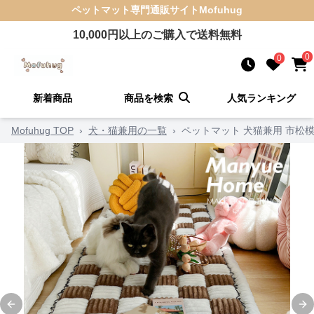
ペットマット
専門通販サイト
Mofuhug
10,000
円以上のご購入で送料無料
0
0
新着商品
商品を検索
人気ランキング
Mofuhug TOP
›
犬・猫兼用の一覧
›
ペットマット 犬猫兼用 市松
Previous slide
Ne