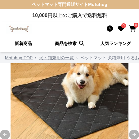
ペットマット
専門通販サイト
Mofuhug
10,000
円以上のご購入で送料無料
0
0
新着商品
商品を検索
人気ランキング
Mofuhug TOP
›
犬・猫兼用の一覧
›
ペットマット 犬猫兼用 うる
Previous slide
Ne