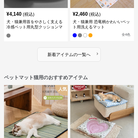
¥
4,140
¥
2,460
(税込)
(税込)
犬・猫兼用首をやさしく支える
犬・猫兼用 恐竜柄かわいいペッ
冷感ペット用丸型クッションマ
ト用洗えるマット
ット
全
4
色
›
新着アイテムの一覧へ
ペットマット猫用のおすすめアイテム
人気