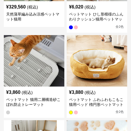
¥
329,560
¥
6,020
(税込)
(税込)
天然蒲草編み込み涼感ペットマ
ペットマット ひし形模様のふん
ット猫用
わりクッション猫用ペットマッ
ト
全
2
色
¥
3,860
¥
3,880
(税込)
(税込)
ペットマット 猫用二層構造砂こ
ペットマット ふわふわもこもこ
ぼれ防止トレーマット
猫用ベッド 楕円形ペットマット
全
2
色