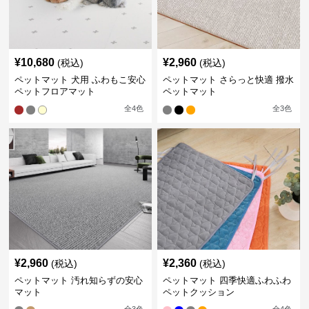
¥
10,680
¥
2,960
(税込)
(税込)
ペットマット 犬用 ふわもこ安心
ペットマット さらっと快適 撥水
ペットフロアマット
ペットマット
全
4
色
全
3
色
¥
2,960
¥
2,360
(税込)
(税込)
ペットマット 汚れ知らずの安心
ペットマット 四季快適ふわふわ
マット
ペットクッション