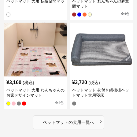
ペットマット 犬用 快適空間マッ
ペットマット わんちゃんの夢空
ト
間マット
全
4
色
¥
3,160
¥
3,720
(税込)
(税込)
ペットマット 犬用 わんちゃんの
ペットマット 枕付き縞模様ペッ
お家デザインマット
トマット犬用寝床
全
4
色
›
ペットマット
の
犬用
一覧へ