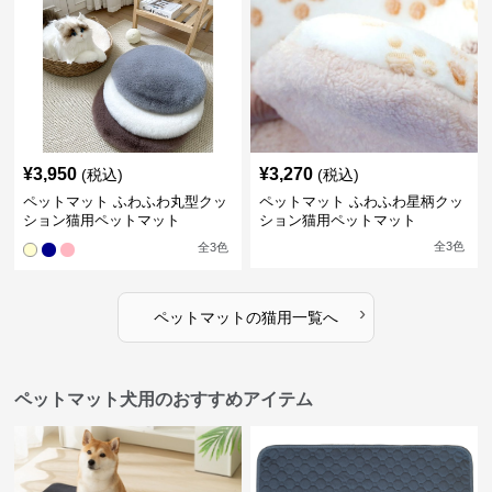
¥
3,950
¥
3,270
(税込)
(税込)
ペットマット ふわふわ丸型クッ
ペットマット ふわふわ星柄クッ
ション猫用ペットマット
ション猫用ペットマット
全
3
色
全
3
色
›
ペットマット
の
猫用
一覧へ
ペットマット犬用のおすすめアイテム