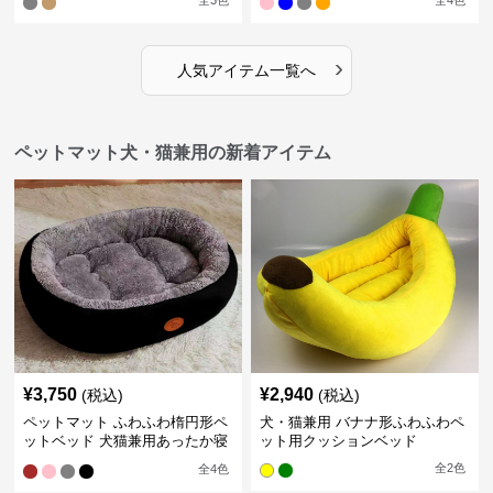
全
3
色
全
4
色
›
人気アイテム一覧へ
ペットマット犬・猫兼用の新着アイテム
¥
3,750
¥
2,940
(税込)
(税込)
ペットマット ふわふわ楕円形ペ
犬・猫兼用 バナナ形ふわふわペ
ットベッド 犬猫兼用あったか寝
ット用クッションベッド
床
全
2
色
全
4
色