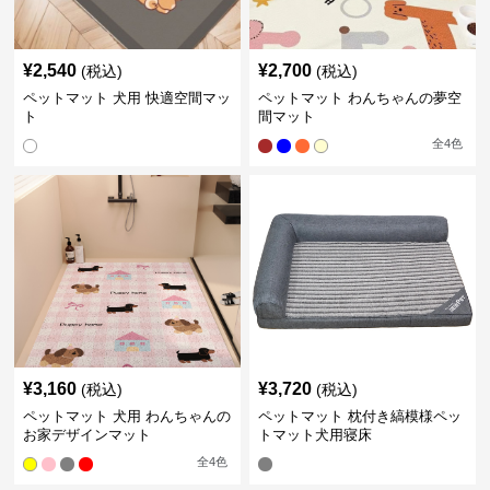
¥
2,540
¥
2,700
(税込)
(税込)
ペットマット 犬用 快適空間マッ
ペットマット わんちゃんの夢空
ト
間マット
全
4
色
¥
3,160
¥
3,720
(税込)
(税込)
ペットマット 犬用 わんちゃんの
ペットマット 枕付き縞模様ペッ
お家デザインマット
トマット犬用寝床
全
4
色