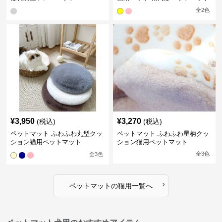
全
2
色
¥
3,950
¥
3,270
(税込)
(税込)
ペットマット ふわふわ丸型クッ
ペットマット ふわふわ星柄クッ
ション猫用ペットマット
ション猫用ペットマット
全
3
色
全
3
色
›
ペットマット
の
猫用
一覧へ