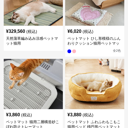
¥
329,560
¥
6,020
(税込)
(税込)
天然蒲草編み込み涼感ペットマ
ペットマット ひし形模様のふん
ット猫用
わりクッション猫用ペットマッ
ト
全
2
色
¥
3,860
¥
3,880
(税込)
(税込)
ペットマット 猫用二層構造砂こ
ペットマット ふわふわもこもこ
ぼれ防止トレーマット
猫用ベッド 楕円形ペットマット