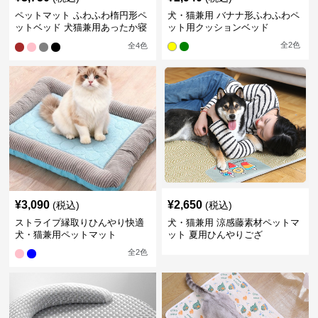
ペットマット ふわふわ楕円形ペ
犬・猫兼用 バナナ形ふわふわペ
ットベッド 犬猫兼用あったか寝
ット用クッションベッド
床
全
2
色
全
4
色
¥
3,090
¥
2,650
(税込)
(税込)
ストライプ縁取りひんやり快適
犬・猫兼用 涼感藤素材ペットマ
犬・猫兼用ペットマット
ット 夏用ひんやりござ
全
2
色