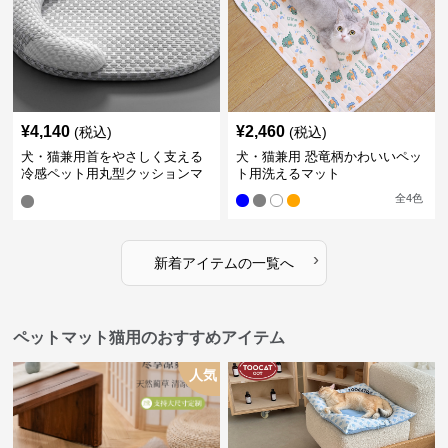
¥
4,140
¥
2,460
(税込)
(税込)
犬・猫兼用首をやさしく支える
犬・猫兼用 恐竜柄かわいいペッ
冷感ペット用丸型クッションマ
ト用洗えるマット
ット
全
4
色
›
新着アイテムの一覧へ
ペットマット猫用のおすすめアイテム
人気