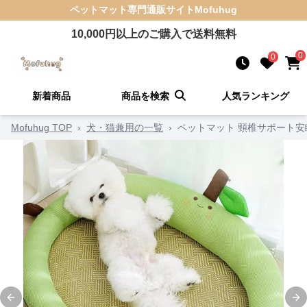
ペットマット
専門通販サイト
Mofuhug
10,000
円以上のご購入で送料無料
0
0
新着商品
商品を検索
人気ランキング
Mofuhug TOP
›
犬・猫兼用の一覧
›
ペットマット 頸椎サポート
Previous slide
Ne