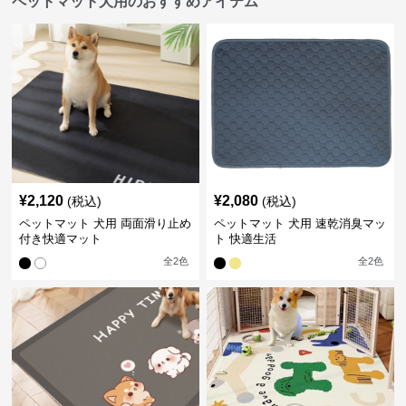
ペットマット犬用のおすすめアイテム
¥
2,120
¥
2,080
(税込)
(税込)
ペットマット 犬用 両面滑り止め
ペットマット 犬用 速乾消臭マッ
付き快適マット
ト 快適生活
全
2
色
全
2
色