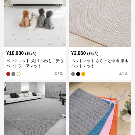
¥
10,680
¥
2,960
(税込)
(税込)
ペットマット 犬用 ふわもこ安心
ペットマット さらっと快適 撥水
ペットフロアマット
ペットマット
全
4
色
全
3
色