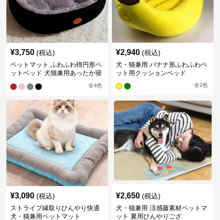
¥
3,750
¥
2,940
(税込)
(税込)
ペットマット ふわふわ楕円形ペ
犬・猫兼用 バナナ形ふわふわペ
ットベッド 犬猫兼用あったか寝
ット用クッションベッド
床
全
2
色
全
4
色
¥
3,090
¥
2,650
(税込)
(税込)
ストライプ縁取りひんやり快適
犬・猫兼用 涼感藤素材ペットマ
犬・猫兼用ペットマット
ット 夏用ひんやりござ