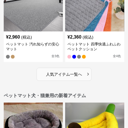
¥
2,960
¥
2,360
(税込)
(税込)
ペットマット 汚れ知らずの安心
ペットマット 四季快適ふわふわ
マット
ペットクッション
全
3
色
全
4
色
›
人気アイテム一覧へ
ペットマット犬・猫兼用の新着アイテム