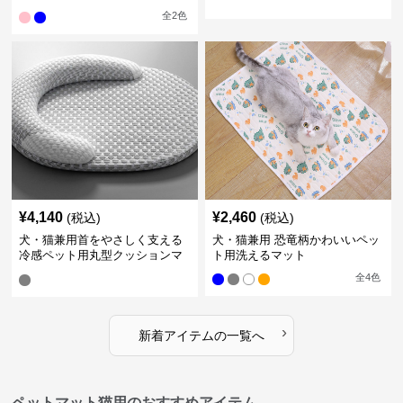
全
2
色
¥
4,140
¥
2,460
(税込)
(税込)
犬・猫兼用首をやさしく支える
犬・猫兼用 恐竜柄かわいいペッ
冷感ペット用丸型クッションマ
ト用洗えるマット
ット
全
4
色
›
新着アイテムの一覧へ
ペットマット猫用のおすすめアイテム