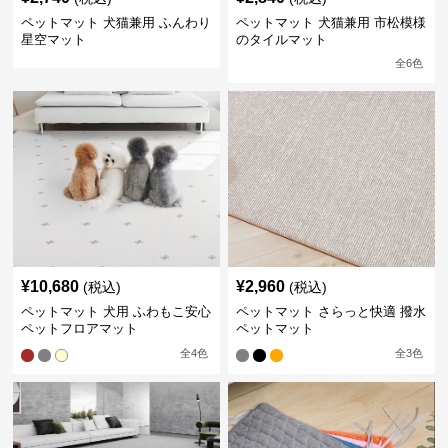
ペットマット 犬猫兼用 ふんわり
ペットマット 犬猫兼用 市松模様
星空マット
のタイルマット
全
6
色
¥
10,680
¥
2,960
(税込)
(税込)
ペットマット 犬用 ふわもこ安心
ペットマット さらっと快適 撥水
ペットフロアマット
ペットマット
全
4
色
全
3
色