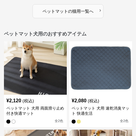
›
ペットマット
の
猫用
一覧へ
ペットマット犬用のおすすめアイテム
¥
2,120
¥
2,080
(税込)
(税込)
ペットマット 犬用 両面滑り止め
ペットマット 犬用 速乾消臭マッ
付き快適マット
ト 快適生活
全
2
色
全
2
色