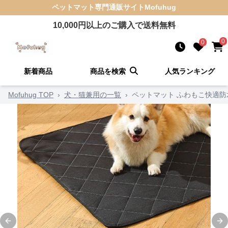
ペットマット
専門通販サイト
Mofuhug
10,000
円以上のご購入で送料無料
0
0
新着商品
商品を検索
人気ランキング
Mofuhug TOP
›
犬・猫兼用の一覧
›
ペットマット ふわもこ快適
Previous slide
Ne