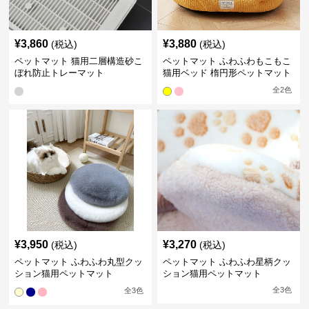
¥
3,860
¥
3,880
(税込)
(税込)
ペットマット 猫用二層構造砂こ
ペットマット ふわふわもこもこ
ぼれ防止トレーマット
猫用ベッド 楕円形ペットマット
全
2
色
¥
3,950
¥
3,270
(税込)
(税込)
ペットマット ふわふわ丸型クッ
ペットマット ふわふわ星柄クッ
ション猫用ペットマット
ション猫用ペットマット
全
3
色
全
3
色