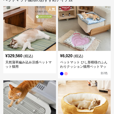
人気
¥
329,560
¥
6,020
(税込)
(税込)
天然蒲草編み込み涼感ペットマ
ペットマット ひし形模様のふん
ット猫用
わりクッション猫用ペットマッ
ト
全
2
色