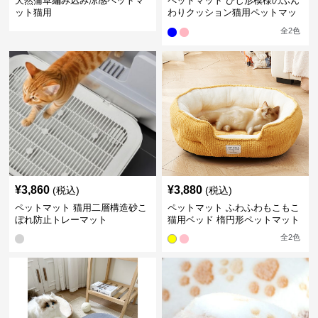
天然蒲草編み込み涼感ペットマ
ペットマット ひし形模様のふん
ット猫用
わりクッション猫用ペットマッ
ト
全
2
色
¥
3,860
¥
3,880
(税込)
(税込)
ペットマット 猫用二層構造砂こ
ペットマット ふわふわもこもこ
ぼれ防止トレーマット
猫用ベッド 楕円形ペットマット
全
2
色