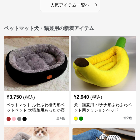
›
人気アイテム一覧へ
ペットマット犬・猫兼用の新着アイテム
¥
3,750
¥
2,940
(税込)
(税込)
ペットマット ふわふわ楕円形ペ
犬・猫兼用 バナナ形ふわふわペ
ットベッド 犬猫兼用あったか寝
ット用クッションベッド
床
全
2
色
全
4
色