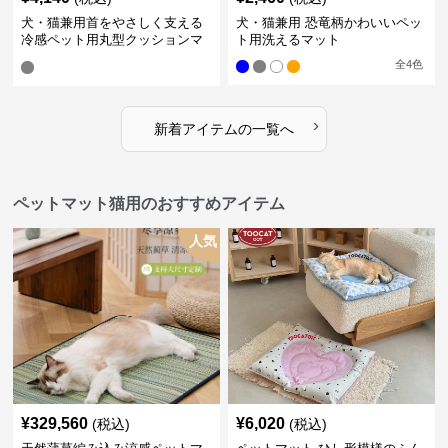
犬・猫兼用首をやさしく支える
犬・猫兼用 恐竜柄かわいいペッ
冷感ペット用丸型クッションマ
ト用洗えるマット
ット
全
4
色
›
新着アイテムの一覧へ
ペットマット猫用のおすすめアイテム
人気
¥
329,560
¥
6,020
(税込)
(税込)