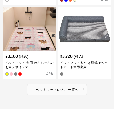
¥
3,160
¥
3,720
(税込)
(税込)
ペットマット 犬用 わんちゃんの
ペットマット 枕付き縞模様ペッ
お家デザインマット
トマット犬用寝床
全
4
色
›
ペットマット
の
犬用
一覧へ