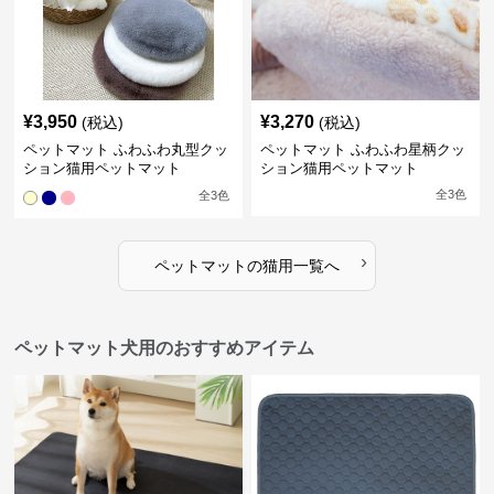
¥
3,950
¥
3,270
(税込)
(税込)
ペットマット ふわふわ丸型クッ
ペットマット ふわふわ星柄クッ
ション猫用ペットマット
ション猫用ペットマット
全
3
色
全
3
色
›
ペットマット
の
猫用
一覧へ
ペットマット犬用のおすすめアイテム