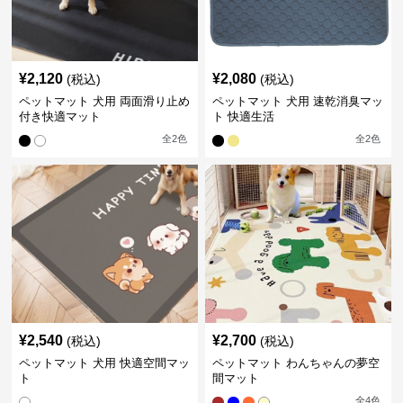
¥
2,120
¥
2,080
(税込)
(税込)
ペットマット 犬用 両面滑り止め
ペットマット 犬用 速乾消臭マッ
付き快適マット
ト 快適生活
全
2
色
全
2
色
¥
2,540
¥
2,700
(税込)
(税込)
ペットマット 犬用 快適空間マッ
ペットマット わんちゃんの夢空
ト
間マット
全
4
色