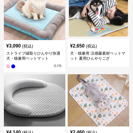
¥
3,090
¥
2,650
(税込)
(税込)
ストライプ縁取りひんやり快適
犬・猫兼用 涼感藤素材ペットマ
犬・猫兼用ペットマット
ット 夏用ひんやりござ
全
2
色
¥
4,140
¥
2,460
(税込)
(税込)