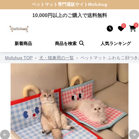
ペットマット
専門通販サイト
Mofuhug
10,000
円以上のご購入で送料無料
0
0
新着商品
商品を検索
人気ランキング
Mofuhug TOP
›
犬・猫兼用の一覧
›
ペットマット ふわもこ顔つ
Previous slide
Ne