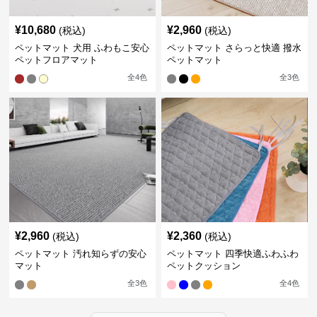
¥
10,680
¥
2,960
(税込)
(税込)
ペットマット 犬用 ふわもこ安心
ペットマット さらっと快適 撥水
ペットフロアマット
ペットマット
全
4
色
全
3
色
¥
2,960
¥
2,360
(税込)
(税込)
ペットマット 汚れ知らずの安心
ペットマット 四季快適ふわふわ
マット
ペットクッション
全
3
色
全
4
色