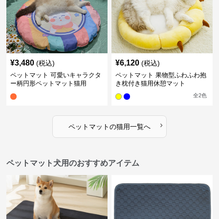
¥
3,480
¥
6,120
(税込)
(税込)
ペットマット 可愛いキャラクタ
ペットマット 果物型ふわふわ抱
ー柄円形ペットマット猫用
き枕付き猫用休憩マット
全
2
色
›
ペットマット
の
猫用
一覧へ
ペットマット犬用のおすすめアイテム