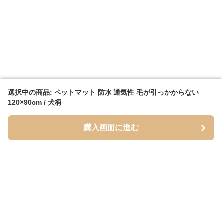
選択中の商品: ペットマット 防水 通気性 毛が引っかからない
選択中の商品: ペットマット 防水 通気性 毛が引っかからない
120×90cm / 犬柄
120×90cm / 犬柄
購入画面に進む
購入画面に進む