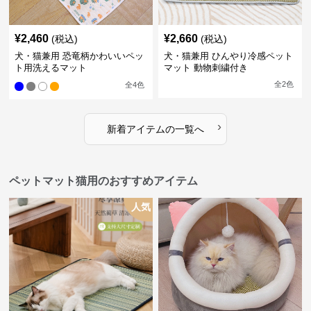
¥
2,460
¥
2,660
(税込)
(税込)
犬・猫兼用 恐竜柄かわいいペッ
犬・猫兼用 ひんやり冷感ペット
ト用洗えるマット
マット 動物刺繍付き
全
2
色
全
4
色
›
新着アイテムの一覧へ
ペットマット猫用のおすすめアイテム
人気