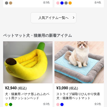
全
3
色
全
4
色
›
人気アイテム一覧へ
ペットマット犬・猫兼用の新着アイテム
¥
2,940
¥
3,090
(税込)
(税込)
犬・猫兼用 バナナ形ふわふわペ
ストライプ縁取りひんやり快適
ット用クッションベッド
犬・猫兼用ペットマット
全
2
色
全
2
色