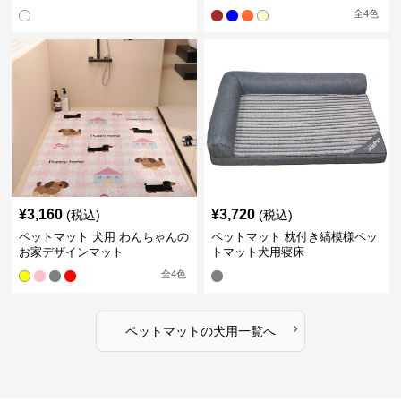
全
4
色
¥
3,160
¥
3,720
(税込)
(税込)
ペットマット 犬用 わんちゃんの
ペットマット 枕付き縞模様ペッ
お家デザインマット
トマット犬用寝床
全
4
色
›
ペットマット
の
犬用
一覧へ