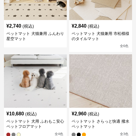
¥
2,740
¥
2,840
(税込)
(税込)
ペットマット 犬猫兼用 ふんわり
ペットマット 犬猫兼用 市松模様
星空マット
のタイルマット
全
6
色
¥
10,680
¥
2,960
(税込)
(税込)
ペットマット 犬用 ふわもこ安心
ペットマット さらっと快適 撥水
ペットフロアマット
ペットマット
全
4
色
全
3
色