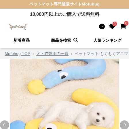
ペットマット
専門通販サイト
Mofuhug
10,000
円以上のご購入で送料無料
0
0
新着商品
商品を検索
人気ランキング
Mofuhug TOP
›
犬・猫兼用の一覧
›
ペットマット もぐもぐアニマ
Previous slide
Ne