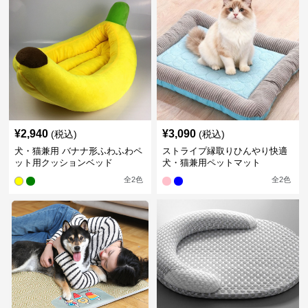
¥
2,940
¥
3,090
(税込)
(税込)
犬・猫兼用 バナナ形ふわふわペ
ストライプ縁取りひんやり快適
ット用クッションベッド
犬・猫兼用ペットマット
全
2
色
全
2
色