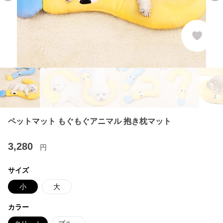
ペットマット もぐもぐアニマル 抱き枕マット
3,280
円
サイズ
小
大
カラー