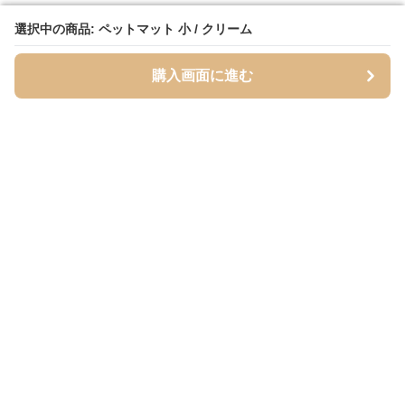
選択中の商品: ペットマット 小 / クリーム
選択中の商品: ペットマット 小 / クリーム
購入画面に進む
購入画面に進む
Mofuhug
について
会社概要
利用規約