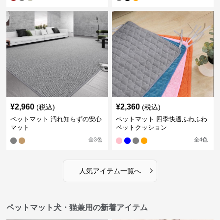
¥
2,960
¥
2,360
(税込)
(税込)
ペットマット 汚れ知らずの安心
ペットマット 四季快適ふわふわ
マット
ペットクッション
全
3
色
全
4
色
›
人気アイテム一覧へ
ペットマット犬・猫兼用の新着アイテム