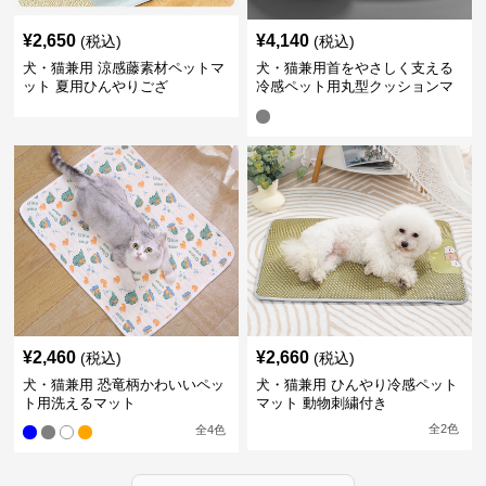
¥
2,650
¥
4,140
(税込)
(税込)
犬・猫兼用 涼感藤素材ペットマ
犬・猫兼用首をやさしく支える
ット 夏用ひんやりござ
冷感ペット用丸型クッションマ
ット
¥
2,460
¥
2,660
(税込)
(税込)
犬・猫兼用 恐竜柄かわいいペッ
犬・猫兼用 ひんやり冷感ペット
ト用洗えるマット
マット 動物刺繍付き
全
2
色
全
4
色