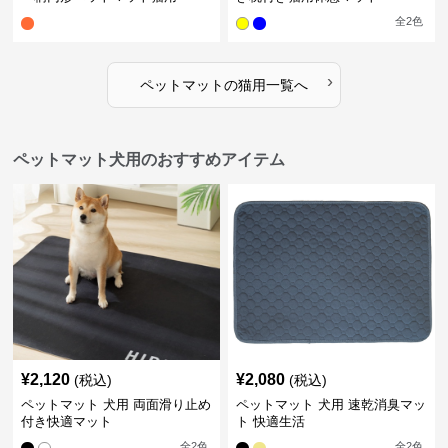
全
2
色
›
ペットマット
の
猫用
一覧へ
ペットマット犬用のおすすめアイテム
¥
2,120
¥
2,080
(税込)
(税込)
ペットマット 犬用 両面滑り止め
ペットマット 犬用 速乾消臭マッ
付き快適マット
ト 快適生活
全
2
色
全
2
色