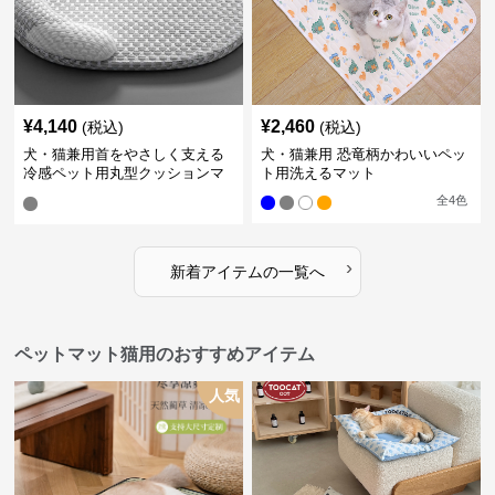
¥
4,140
¥
2,460
(税込)
(税込)
犬・猫兼用首をやさしく支える
犬・猫兼用 恐竜柄かわいいペッ
冷感ペット用丸型クッションマ
ト用洗えるマット
ット
全
4
色
›
新着アイテムの一覧へ
ペットマット猫用のおすすめアイテム
人気