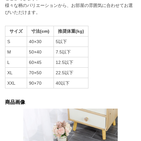
様々な柄のバリエーションから、お部屋の雰囲気に合わせてお選
びいただけます。
サイズ
寸法(cm)
推奨体重(kg)
S
40×30
5以下
M
50×40
7.5以下
L
60×45
12.5以下
XL
70×50
22.5以下
XXL
90×70
40以下
商品画像