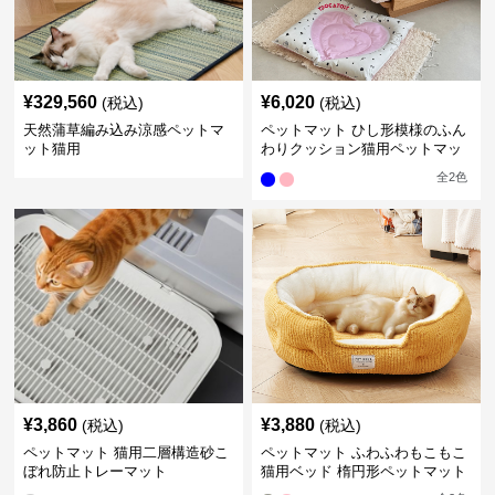
¥
329,560
¥
6,020
(税込)
(税込)
天然蒲草編み込み涼感ペットマ
ペットマット ひし形模様のふん
ット猫用
わりクッション猫用ペットマッ
ト
全
2
色
¥
3,860
¥
3,880
(税込)
(税込)
ペットマット 猫用二層構造砂こ
ペットマット ふわふわもこもこ
ぼれ防止トレーマット
猫用ベッド 楕円形ペットマット