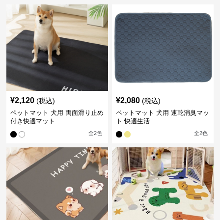
¥
2,120
¥
2,080
(税込)
(税込)
ペットマット 犬用 両面滑り止め
ペットマット 犬用 速乾消臭マッ
付き快適マット
ト 快適生活
全
2
色
全
2
色