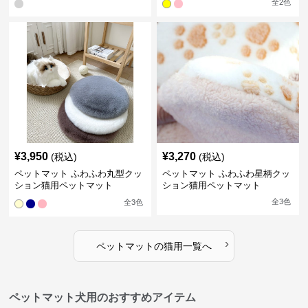
全
2
色
¥
3,950
¥
3,270
(税込)
(税込)
ペットマット ふわふわ丸型クッ
ペットマット ふわふわ星柄クッ
ション猫用ペットマット
ション猫用ペットマット
全
3
色
全
3
色
›
ペットマット
の
猫用
一覧へ
ペットマット犬用のおすすめアイテム