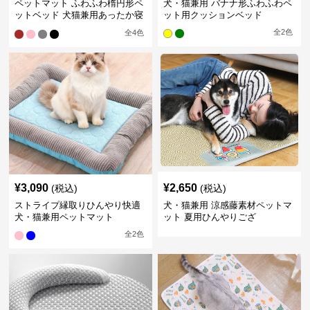
ペットマット ふわふわ楕円形ペ
犬・猫兼用 バナナ形ふわふわペ
ットベッド 犬猫兼用あったか寝
ット用クッションベッド
床
全
2
色
全
4
色
¥
3,090
¥
2,650
(税込)
(税込)
ストライプ縁取りひんやり快適
犬・猫兼用 涼感藤素材ペットマ
犬・猫兼用ペットマット
ット 夏用ひんやりござ
全
2
色