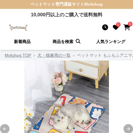
ペットマット
専門通販サイト
Mofuhug
10,000
円以上のご購入で送料無料
0
0
新着商品
商品を検索
人気ランキング
Mofuhug TOP
›
犬・猫兼用の一覧
›
ペットマット もふもふアニマ
Previous slide
Ne