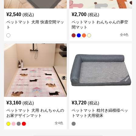
¥
2,540
¥
2,700
(税込)
(税込)
ペットマット 犬用 快適空間マッ
ペットマット わんちゃんの夢空
ト
間マット
全
4
色
¥
3,160
¥
3,720
(税込)
(税込)
ペットマット 犬用 わんちゃんの
ペットマット 枕付き縞模様ペッ
お家デザインマット
トマット犬用寝床
全
4
色