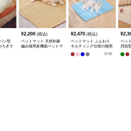
¥
2,200
¥
2,470
¥
2,3
(税込)
(税込)
パン型
ペットマット 天然剣麻
ペットマット ふんわり
ペッ
つろぎラ
編み猫用多機能ペットマ
キルティング仕様の猫用
貝殻
ット
快適ラグマット
ラグ
全
4
色