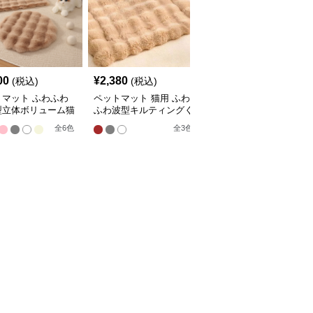
00
¥
2,380
¥
2,210
(税込)
(税込)
(税込)
トマット ふわふわ
ペットマット 猫用 ふわ
ペットマット 猫用 天然
型立体ボリューム猫
ふわ波型キルティングく
素材編み込みラグマット
マット
つろぎマット
全
4
色
全
6
色
全
3
色