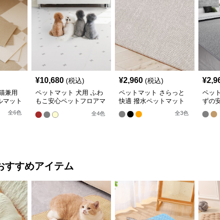
¥
10,680
¥
2,960
¥
2,9
(税込)
(税込)
猫兼用
ペットマット 犬用 ふわ
ペットマット さらっと
ペッ
ルマット
もこ安心ペットフロアマ
快適 撥水ペットマット
ずの
ット
全
6
色
全
3
色
全
4
色
おすすめアイテム