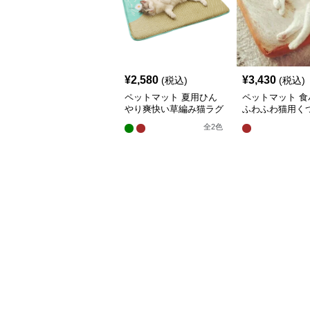
¥
2,580
¥
3,430
(税込)
(税込)
ペットマット 夏用ひん
ペットマット 食
やり爽快い草編み猫ラグ
ふわふわ猫用く
マット
グマット
全
2
色