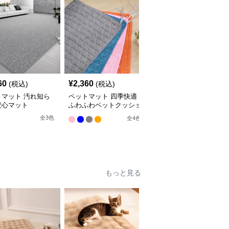
60
¥
2,360
¥
2,660
(税込)
(税込)
(税込)
トマット 汚れ知ら
ペットマット 四季快適
ペットマット 犬猫兼用
安心マット
ふわふわペットクッショ
まるっとマット やすら
ン
ぎの寝床
全
3
色
全
4
色
9
もっと見る