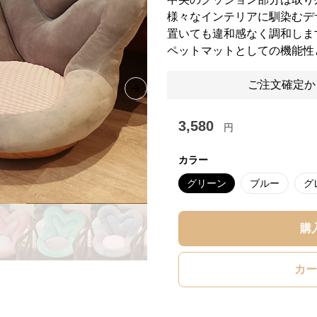
様々なインテリアに馴染むデ
置いても違和感なく調和しま
ペットマットとしての機能性
ご注文確定か
Next slide
3,580
円
カラー
グリーン
ブルー
グ
購
カー