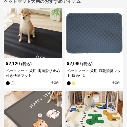
ペットマット犬用のおすすめアイテム
¥
2,120
¥
2,080
(税込)
(税込)
ペットマット 犬用 両面滑り止め
ペットマット 犬用 速乾消臭マッ
付き快適マット
ト 快適生活
全
2
色
全
2
色