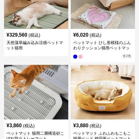
¥
329,560
¥
6,020
(税込)
(税込)
天然蒲草編み込み涼感ペットマ
ペットマット ひし形模様のふん
ット猫用
わりクッション猫用ペットマッ
ト
全
2
色
¥
3,860
¥
3,880
(税込)
(税込)
ペットマット 猫用二層構造砂こ
ペットマット ふわふわもこもこ
ぼれ防止トレーマット
猫用ベッド 楕円形ペットマット