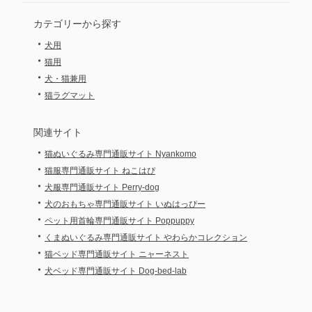
カテゴリーから探す
・
犬用
・
猫用
・
犬・猫兼用
・
猫ラグマット
関連サイト
・
猫ぬいぐるみ専門通販サイト Nyankomo
・
猫服専門通販サイト ねこはぴ
・
犬服専門通販サイト Perry-dog
・
犬のおもちゃ専門通販サイト いぬはっぴー
・
ペット用首輪専門通販サイト Poppuppy
・
くまぬいぐるみ専門通販サイト やわらかコレクション
・
猫ベッド専門通販サイト ニャーネスト
・
犬ベッド専門通販サイト Dog-bed-lab