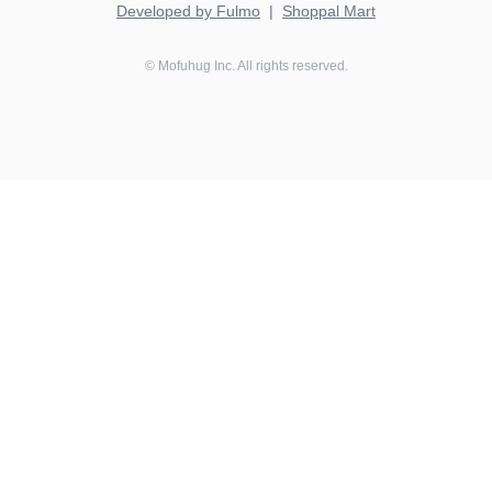
Developed by Fulmo
|
Shoppal Mart
©
Mofuhug
Inc. All rights reserved.