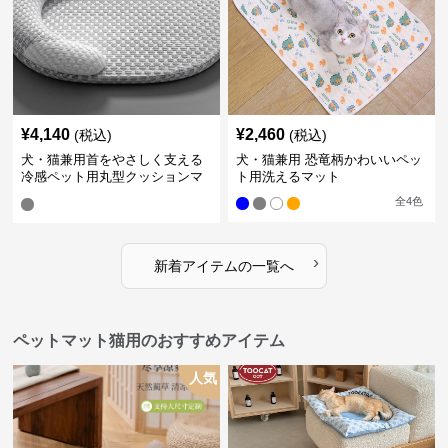
¥
4,140
¥
2,460
(税込)
(税込)
犬・猫兼用首をやさしく支える
犬・猫兼用 恐竜柄かわいいペッ
冷感ペット用丸型クッションマ
ト用洗えるマット
ット
全
4
色
›
新着アイテムの一覧へ
ペットマット猫用のおすすめアイテム
人気