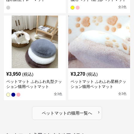
全
2
色
¥
3,950
¥
3,270
(税込)
(税込)
ペットマット ふわふわ丸型クッ
ペットマット ふわふわ星柄クッ
ション猫用ペットマット
ション猫用ペットマット
全
3
色
全
3
色
›
ペットマット
の
猫用
一覧へ