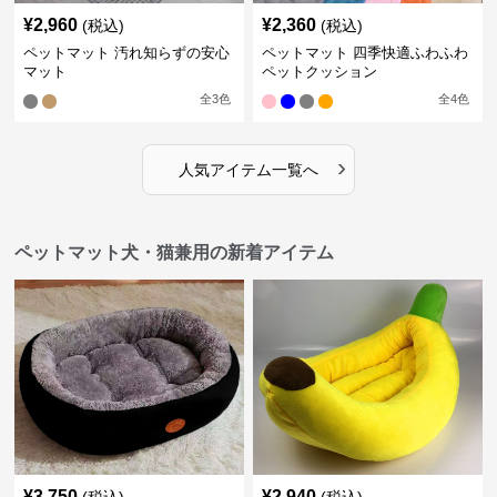
¥
2,960
¥
2,360
(税込)
(税込)
ペットマット 汚れ知らずの安心
ペットマット 四季快適ふわふわ
マット
ペットクッション
全
3
色
全
4
色
›
人気アイテム一覧へ
ペットマット犬・猫兼用の新着アイテム
¥
3,750
¥
2,940