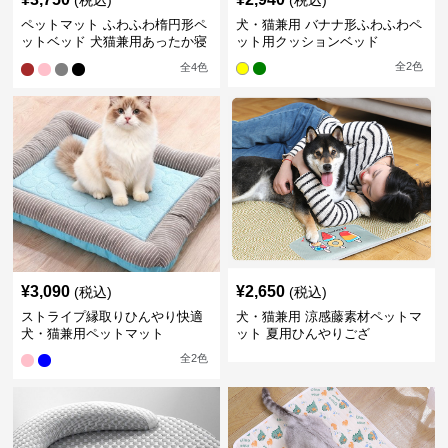
(税込)
(税込)
ペットマット ふわふわ楕円形ペ
犬・猫兼用 バナナ形ふわふわペ
ットベッド 犬猫兼用あったか寝
ット用クッションベッド
床
全
2
色
全
4
色
¥
3,090
¥
2,650
(税込)
(税込)
ストライプ縁取りひんやり快適
犬・猫兼用 涼感藤素材ペットマ
犬・猫兼用ペットマット
ット 夏用ひんやりござ
全
2
色