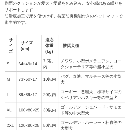
側面のクッションが愛犬・愛猫を包み込み、安心感のある眠りを
サポートします。
防滑底加工で床を傷つけず、抗菌防臭機能付きのペットマットで
衛生的です。
サ
適応
サイズ
イ
体重
推奨犬種
(cm)
ズ
(kg)
7.5以
チワワ、小型ポメラニアン、ヨー
S
64×49×14
内
クシャーテリア等の超小型犬
パグ、泰迪、マルチーズ等の小型
M
73×60×17
10以内
犬
コーギー、悪霸犬、標準サイズの
L
89×69×17
20以内
シベリアンハスキー等の中型犬
ゴールデン・シェパード・サモエ
XL
100×80×25
30以内
ド等の中大型犬
ゴールデン・ハーレー・杜賓等の
2XL
120×90×25
50以内
大型犬