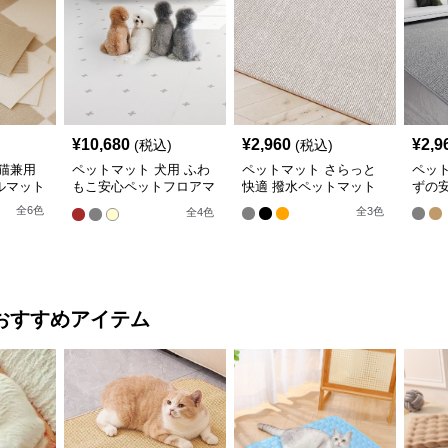
¥
10,680
¥
2,960
¥
2,9
(税込)
(税込)
猫兼用
ペットマット 犬用 ふわ
ペットマット さらっと
ペッ
ルマット
もこ安心ペットフロアマ
快適 撥水ペットマット
ずの
ット
全
6
色
全
3
色
全
4
色
おすすめアイテム