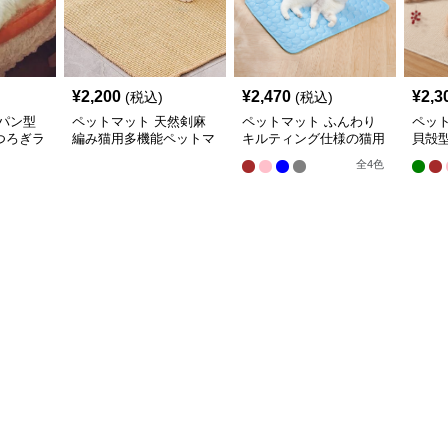
¥
2,200
¥
2,470
¥
2,3
(税込)
(税込)
パン型
ペットマット 天然剣麻
ペットマット ふんわり
ペッ
つろぎラ
編み猫用多機能ペットマ
キルティング仕様の猫用
貝殻
ット
快適ラグマット
ラグ
全
4
色