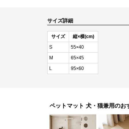
サイズ詳細
サイズ
縦×横(cm)
S
55×40
M
65×45
L
95×60
ペットマット
犬・猫兼用
のお