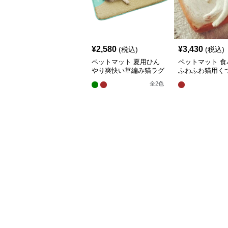
¥
2,580
¥
3,430
(税込)
(税込)
ペットマット 夏用ひん
ペットマット 食
やり爽快い草編み猫ラグ
ふわふわ猫用く
マット
グマット
全
2
色