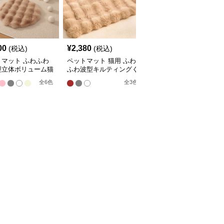
00
¥
2,380
¥
2,210
(税込)
(税込)
(税込)
トマット ふわふわ
ペットマット 猫用 ふわ
ペットマット 猫用 天然
型立体ボリューム猫
ふわ波型キルティングく
素材編み込みラグマット
マット
つろぎマット
全
4
色
全
6
色
全
3
色