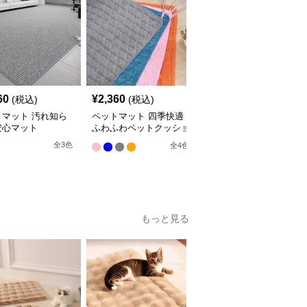
60
¥
2,360
¥
2,660
(税込)
(税込)
(税込)
トマット 汚れ知ら
ペットマット 四季快適
ペットマット 犬猫兼用
安心マット
ふわふわペットクッショ
まるっとマット やすら
ン
ぎの寝床
全
3
色
全
4
色
9
もっと見る