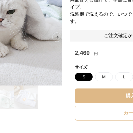
イプ。
洗濯機で洗えるので、いつで
す。
ご注文確定か
Next slide
2,460
円
サイズ
S
M
L
購
カー