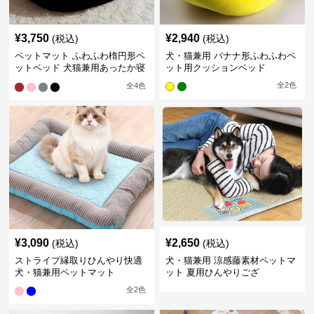
¥
3,750
¥
2,940
(税込)
(税込)
ペットマット ふわふわ楕円形ペ
犬・猫兼用 バナナ形ふわふわペ
ットベッド 犬猫兼用あったか寝
ット用クッションベッド
床
全
2
色
全
4
色
¥
3,090
¥
2,650
(税込)
(税込)
ストライプ縁取りひんやり快適
犬・猫兼用 涼感藤素材ペットマ
犬・猫兼用ペットマット
ット 夏用ひんやりござ
全
2
色