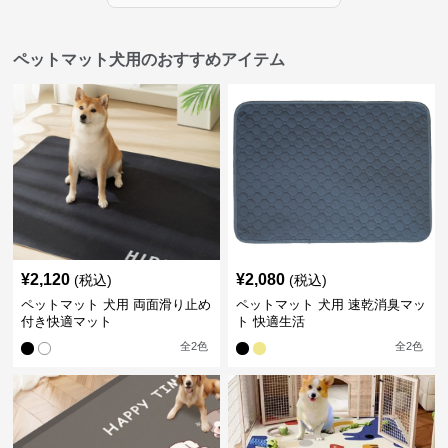
ペットマット犬用のおすすめアイテム
¥
2,120
¥
2,080
(税込)
(税込)
ペットマット 犬用 両面滑り止め
ペットマット 犬用 速乾消臭マッ
付き快適マット
ト 快適生活
全
2
色
全
2
色