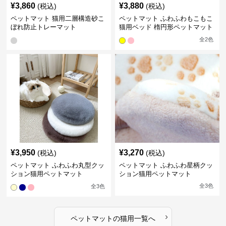
¥
3,860
¥
3,880
(税込)
(税込)
ペットマット 猫用二層構造砂こ
ペットマット ふわふわもこもこ
ぼれ防止トレーマット
猫用ベッド 楕円形ペットマット
全
2
色
¥
3,950
¥
3,270
(税込)
(税込)
ペットマット ふわふわ丸型クッ
ペットマット ふわふわ星柄クッ
ション猫用ペットマット
ション猫用ペットマット
全
3
色
全
3
色
›
ペットマット
の
猫用
一覧へ