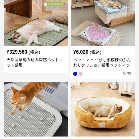
¥
329,560
¥
6,020
(税込)
(税込)
天然蒲草編み込み涼感ペットマ
ペットマット ひし形模様のふん
ット猫用
わりクッション猫用ペットマッ
ト
全
2
色