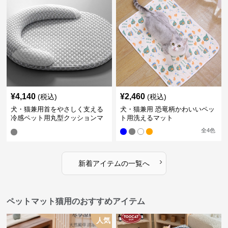
¥
4,140
¥
2,460
(税込)
(税込)
犬・猫兼用首をやさしく支える
犬・猫兼用 恐竜柄かわいいペッ
冷感ペット用丸型クッションマ
ト用洗えるマット
ット
全
4
色
›
新着アイテムの一覧へ
ペットマット猫用のおすすめアイテム
人気