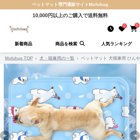
ペットマット
専門通販サイト
Mofuhug
10,000
円以上のご購入で送料無料
0
0
新着商品
商品を検索
人気ランキング
Mofuhug TOP
›
犬・猫兼用の一覧
›
ペットマット 犬猫兼用 ひん
Previous slide
Ne