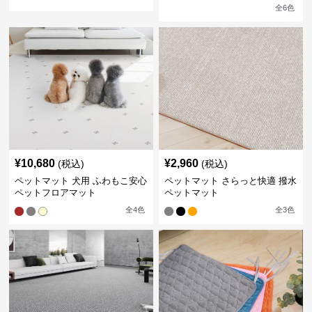
全
6
色
¥
10,680
¥
2,960
(税込)
(税込)
ペットマット 犬用 ふわもこ安心
ペットマット さらっと快適 撥水
ペットフロアマット
ペットマット
全
4
色
全
3
色